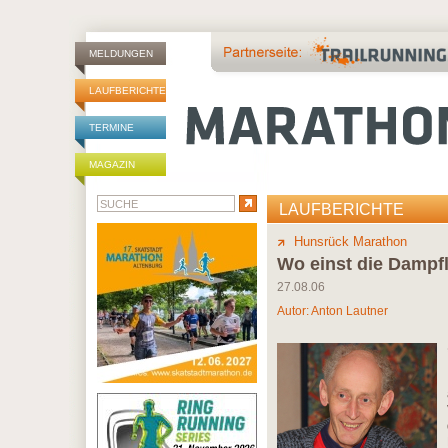
MELDUNGEN
LAUFBERICHTE
TERMINE
MAGAZIN
LAUFBERICHTE
Hunsrück Marathon
Wo einst die Dampf
27.08.06
Autor:
Anton Lautner