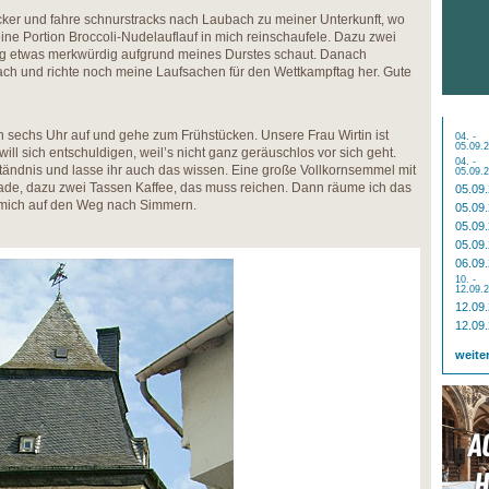
er und fahre schnurstracks nach Laubach zu meiner Unterkunft, wo
ine Portion Broccoli-Nudelauflauf in mich reinschaufele. Dazu zwei
ng etwas merkwürdig aufgrund meines Durstes schaut. Danach
ach und richte noch meine Laufsachen für den Wettkampftag her. Gute
 sechs Uhr auf und gehe zum Frühstücken. Unsere Frau Wirtin ist
04. -
05.09.
ll sich entschuldigen, weil’s nicht ganz geräuschlos vor sich geht.
04. -
ständnis und lasse ihr auch das wissen. Eine große Vollkornsemmel mit
05.09.
de, dazu zwei Tassen Kaffee, das muss reichen. Dann räume ich das
05.09
mich auf den Weg nach Simmern.
05.09
05.09
05.09
06.09
10. -
12.09.
12.09
12.09
weite