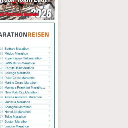
.26
Sydney Marathon
.26
Médoc Marathon
.26
Kopenhagen Halbmarathon
.26
BMW Berlin-Marathon
.26
Cardiff Halbmarathon
.26
Chicago Marathon
.26
Polar Circle Marathon
.26
Marine Corps Marathon
.26
Mainova Frankfurt Maratho...
.26
New York City Marathon
.26
Athens Authentic Marathon
.26
Valencia Marathon
.26
Shanghai Marathon
.26
Honolulu Marathon
.27
Tokio Marathon
.27
Boston Marathon
.27
London Marathon