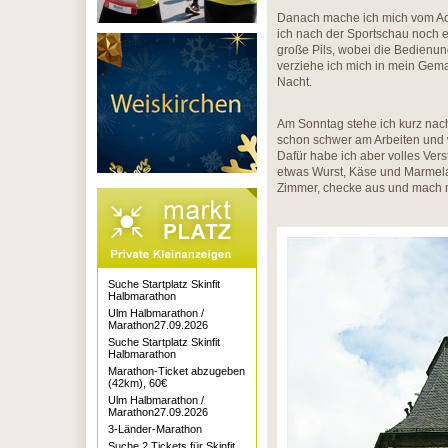
Danach mache ich mich vom Ack
ich nach der Sportschau noch e
große Pils, wobei die Bedienu
verziehe ich mich in mein Gem
Nacht.
Am Sonntag stehe ich kurz nach
schon schwer am Arbeiten und wi
Dafür habe ich aber volles Ver
etwas Wurst, Käse und Marmela
Zimmer, checke aus und mach 
Suche Startplatz Skinfit
Halbmarathon
Ulm Halbmarathon /
Marathon27.09.2026
Suche Startplatz Skinfit
Halbmarathon
Marathon-Ticket abzugeben
(42km), 60€
Ulm Halbmarathon /
Marathon27.09.2026
3-Länder-Marathon
Suche 2 Tickets für Skinfit