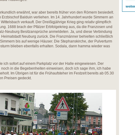
weite
kundlich erwähnt, war aber bereits früher von den Römern besiedelt.
 Erzbischof Balduin verliehen. Im 14. Jahrhundert wurde Simmern an
ittelsbach verkauft. Der Dreißigjährige Krieg ging relativ glimpflich
gung. 1688 brach der Pfälzer Erbfolgekrieg aus, da die Franzosen und
Pfalz-Neuburg Besitzansprüche anmeldeten. Ja, und diese Verbindung
e Heimatstadt Neuburg zurück. Die Franzmänner behielten schließlich
Simmern bis auf wenige Häuser. Die Stephanskirche, der Pulverturm
sturm blieben ebenfalls erhalten. Sodala, dann hamma wieder was
ich sofort auf einem Parkplatz vor der Halle eingewiesen. Der
ch noch in die Begebenheiten einweisen, doch ich sage ihm, ich habe
holt. Im Übrigen ist für die Frühaufsteher im Festzelt bereits ab 05.30
len Preisen gedeckt.