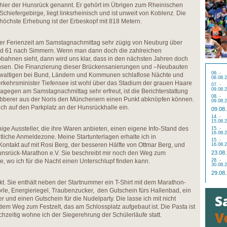
hier der Hunsrück genannt. Er gehört im Übrigen zum Rheinischen
Schiefergebirge, liegt linksrheinisch und ist unweit von Koblenz. Die
höchste Erhebung ist der Erbeskopf mit 818 Metern.
 der Ferienzeit am Samstagnachmittag sehr zügig von Neuburg über
d 61 nach Simmern. Wenn man dann doch die zahlreichen
bahnen sieht, dann wird uns klar, dass in den nächsten Jahren doch
sen. Die Finanzierung dieser Brückensanierungen und –Neubauten
06. -
ewaltigen bei Bund, Ländern und Kommunen schlaflose Nächte und
08.08.
rkehrsminister Tiefensee ist wohl über das Stadium der grauen Haare
07. -
09.08.
gegen am Samstagnachmittag sehr erfreut, ist die Berichterstattung
08. -
ubberer aus der Noris den Münchenern einen Punkt abknöpfen können.
09.08.
ich auf den Parkplatz an der Hunsrückhalle ein.
09.08
14. -
15.08.
inige Aussteller, die ihre Waren anbieten, einen eigene Info-Stand des
15. -
16.08.
tliche Anmeldezone. Meine Startunterlagen erhalte ich in
15. -
ntakt auf mit Rosi Berg, der besseren Hälfte von Ottmar Berg, und
16.08.
r Hunsrück-Marathon e.V. Sie beschreibt mir noch den Weg zum
23.08
, wo ich für die Nacht einen Unterschlupf finden kann.
28. -
30.08.
29.08
ückt. Sie enthält neben der Startnummer ein T-Shirt mit dem Marathon-
orle, Energieriegel, Traubenzucker, den Gutschein fürs Hallenbad, ein
und einen Gutschein für die Nudelparty. Die lasse ich mit nicht
m Weg zum Festzelt, das am Schlossplatz aufgebaut ist. Die Pasta ist
chzeitig wohne ich der Siegerehrung der Schülerläufe statt.