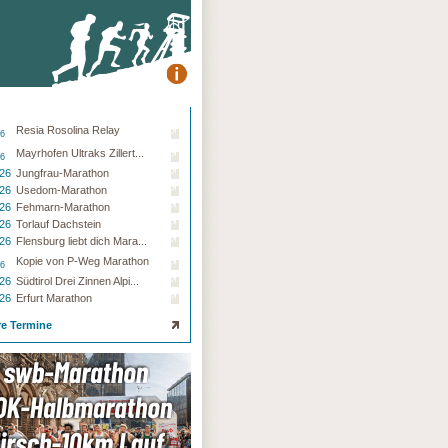
Resia Rosolina Relay
26
Mayrhofen Ultraks Zillert...
26
.26
Jungfrau-Marathon
.26
Usedom-Marathon
.26
Fehmarn-Marathon
.26
Torlauf Dachstein
.26
Flensburg liebt dich Mara...
Kopie von P-Weg Marathon
26
.26
Südtirol Drei Zinnen Alpi...
.26
Erfurt Marathon
re Termine