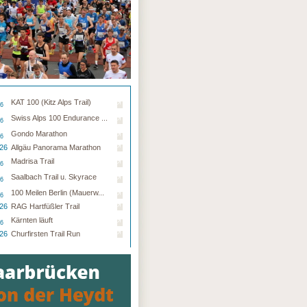
KAT 100 (Kitz Alps Trail)
26
Swiss Alps 100 Endurance ...
26
Gondo Marathon
26
.26
Allgäu Panorama Marathon
Madrisa Trail
26
Saalbach Trail u. Skyrace
26
100 Meilen Berlin (Mauerw...
26
.26
RAG Hartfüßler Trail
Kärnten läuft
26
.26
Churfirsten Trail Run