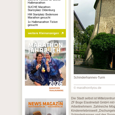
Halbmarathon
SUCHE Marathon-
Startzplatz Oldenburg
HM Startplatz Bodensee
Marathon gesucht
1x Halbmarathon Ticket
gesucht
Schinderhannes-Turm
© marathon4you.de
Die Stadt selbst ist Mittelzen
ZF Boge Elastmetall GmbH mit 
Arbeitnehmern. Zahlreiche Mögl
Kindererlebniswelt „Dschungel
Schinderhannes und des Soo