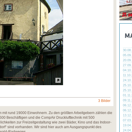
30.08
05.09
20.09
27.09
04.10
11.10
24.10
25.10
25.10
01.11
09.11
3 Bilder
06.12
06.12
trum mit rund 19000 Einwohnern. Zu den größten Arbeitgebern zählen die
13.12
600 Beschäftigen und die CompAir Drucklufttechnik mit 500
07.03
ichkeiten zur Freizeitgestaltung wie zwei Bäder, Kino und das Indoor-
19.04
dorf“ sind vorhanden. Wir sind hier auch am Ausgangspunkt des
24.04
nwald-Radweges.