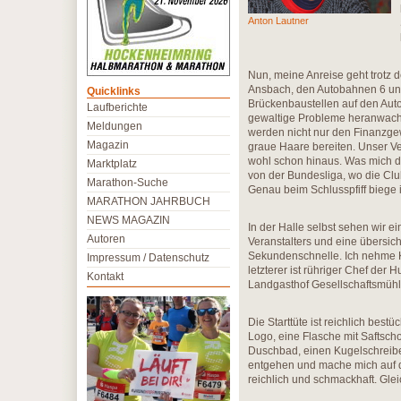
Anton Lautner
Nun, meine Anreise geht trotz
Ansbach, den Autobahnen 6 un
Quicklinks
Brückenbaustellen auf den Auto
Laufberichte
gewaltige Probleme heranwach
Meldungen
werden nicht nur den Finanzg
Magazin
graue Haare bereiten. Unser Ve
wohl schon hinaus. Was mich da
Marktplatz
von der Bundesliga, wo die Cl
Marathon-Suche
Genau beim Schlusspfiff biege 
MARATHON JAHRBUCH
NEWS MAGAZIN
In der Halle selbst sehen wir e
Autoren
Veranstalters und eine übersich
Sekundenschnelle. Ich nehme Ko
Impressum / Datenschutz
letzterer ist rühriger Chef de
Kontakt
Landgasthof Gesellschaftsmühle
Die Starttüte ist reichlich best
Logo, eine Flasche mit Saftsch
Duschbad, einen Kugelschreiber 
entgehen und mache mich auf de
reichlich und schmackhaft. Glei