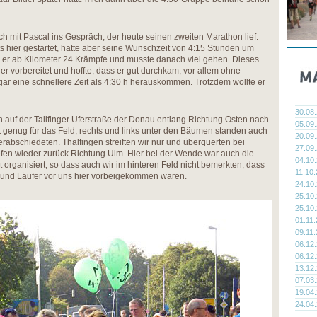
ch mit Pascal ins Gespräch, der heute seinen zweiten Marathon lief.
s hier gestartet, hatte aber seine Wunschzeit von 4:15 Stunden um
m er ab Kilometer 24 Krämpfe und musste danach viel gehen. Dieses
ger vorbereitet und hoffte, dass er gut durchkam, vor allem ohne
gar eine schnellere Zeit als 4:30 h herauskommen. Trotzdem wollte er
30.08
en auf der Tailfinger Uferstraße der Donau entlang Richtung Osten nach
05.09
it genug für das Feld, rechts und links unter den Bäumen standen auch
20.09
verabschiedeten. Thalfingen streiften wir nur und überquerten bei
27.09
efen wieder zurück Richtung Ulm. Hier bei der Wende war auch die
04.10
t organisiert, so dass auch wir im hinteren Feld nicht bemerkten, dass
11.10
n und Läufer vor uns hier vorbeigekommen waren.
24.10
25.10
25.10
01.11
09.11
06.12
06.12
13.12
07.03
19.04
24.04