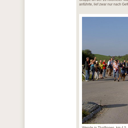
anführte, lief zwar nur nach Gefü
Wende in Thalfingen, km 4,5