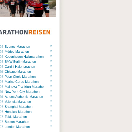
.26
Sydney Marathon
.26
Médoc Marathon
.26
Kopenhagen Halbmarathon
.26
BMW Berlin-Marathon
.26
Cardiff Halbmarathon
.26
Chicago Marathon
.26
Polar Circle Marathon
.26
Marine Corps Marathon
.26
Mainova Frankfurt Maratho...
.26
New York City Marathon
.26
Athens Authentic Marathon
.26
Valencia Marathon
.26
Shanghai Marathon
.26
Honolulu Marathon
.27
Tokio Marathon
.27
Boston Marathon
.27
London Marathon