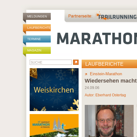
MELDUNGEN
LAUFBERICHTE
TERMINE
MAGAZIN
LAUFBERICHTE
Einstein-Marathon
Wiedersehen macht
24.09.06
Autor:
Eberhard Ostertag