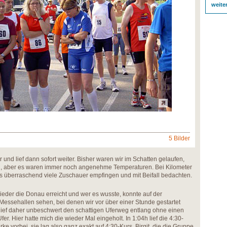
weite
5 Bilder
r und lief dann sofort weiter. Bisher waren wir im Schatten gelaufen,
ig, aber es waren immer noch angenehme Temperaturen. Bei Kilometer
uns überraschend viele Zuschauer empfingen und mit Beifall bedachten.
wieder die Donau erreicht und wer es wusste, konnte auf der
essehallen sehen, bei denen wir vor über einer Stunde gestartet
 lief daher unbeschwert den schattigen Uferweg entlang ohne einen
r. Hier hatte mich die wieder Mal eingeholt. In 1:04h lief die 4:30-
e vorbei, sie lag also ganz exakt auf 4:30-Kurs. Birgit, die die Gruppe