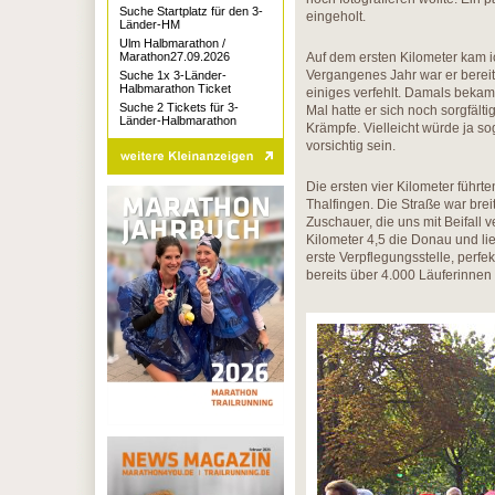
Suche Startplatz für den 3-
eingeholt.
Länder-HM
Ulm Halbmarathon /
Marathon27.09.2026
Auf dem ersten Kilometer kam i
Vergangenes Jahr war er bereit
Suche 1x 3-Länder-
Halbmarathon Ticket
einiges verfehlt. Damals beka
Suche 2 Tickets für 3-
Mal hatte er sich noch sorgfälti
Länder-Halbmarathon
Krämpfe. Vielleicht würde ja so
vorsichtig sein.
Die ersten vier Kilometer führt
Thalfingen. Die Straße war bre
Zuschauer, die uns mit Beifall 
Kilometer 4,5 die Donau und li
erste Verpflegungsstelle, perfek
bereits über 4.000 Läuferinne