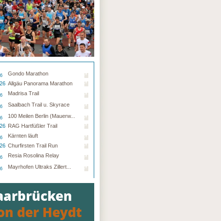
Gondo Marathon
26
.26
Allgäu Panorama Marathon
Madrisa Trail
26
Saalbach Trail u. Skyrace
26
100 Meilen Berlin (Mauerw...
26
.26
RAG Hartfüßler Trail
Kärnten läuft
26
.26
Churfirsten Trail Run
Resia Rosolina Relay
26
Mayrhofen Ultraks Zillert...
26