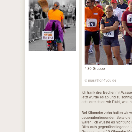
4:30-Gruppe
© marathon4you.de
Ich trank drei Becher mit Wasse
jetzt wurde es ab und zu sonn
acht erreichten wir Pfuhl, wo 
Bei Kilometer zehn hatten wir 
gegenüberliegenden Seite die M
waren. Ich wusste es nicht und
Blick aufs gegenüberliegende Ufe
Gruppe an der 10 Kilometer-Mark