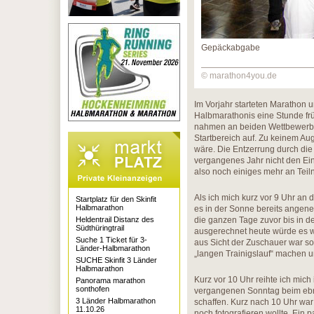
Gepäckabgabe
© marathon4you.de
Im Vorjahr starteten Marathon 
Halbmarathonis eine Stunde frü
nahmen an beiden Wettbewerben 
Startbereich auf. Zu keinem Auge
wäre. Die Entzerrung durch die 
vergangenes Jahr nicht den Ein
also noch einiges mehr an Teil
Als ich mich kurz vor 9 Uhr an
Startplatz für den Skinfit
Halbmarathon
es in der Sonne bereits angene
Heldentrail Distanz des
die ganzen Tage zuvor bis in 
Südthüringtrail
ausgerechnet heute würde es wa
Suche 1 Ticket für 3-
aus Sicht der Zuschauer war so
Länder-Halbmarathon
„langen Trainigslauf“ machen u
SUCHE Skinfit 3 Länder
Halbmarathon
Kurz vor 10 Uhr reihte ich mich 
Panorama marathon
sonthofen
vergangenen Sonntag beim ebm
3 Länder Halbmarathon
schaffen. Kurz nach 10 Uhr war d
11.10.26
noch fotografieren wollte. Ein