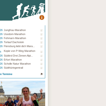
.26
Jungfrau-Marathon
.26
Usedom-Marathon
.26
Fehmarn-Marathon
.26
Torlauf Dachstein
.26
Flensburg liebt dich Mara...
Kopie von P-Weg Marathon
26
.26
Südtirol Drei Zinnen Alpi...
.26
Erfurt Marathon
.26
Scholle Natur Marathon
.26
Südthüringentrail
re Termine