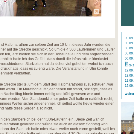
05.09
05.09
und Halbmarathon zur selben Zeit um 10 Uhr, dieses Jahr wurden die
05.09
her auf die Strecke geschickt. So um die 4.500 Läuferinnen und Läufer
05.09
teil, jetzt hielten sie sich in der Donauhalle und dem angrenzenden
06.09
nblick hatte ich das Gefühl, dass damit die Infrastruktur überlastet
10. -
verschiedenen Startzeiten hat da sicher viel geholfen, wobei ich auch
12.09.
druck hatte, dass es zu eng wäre. Die Veranstaltung in Ulm könnte
12.09
nehmern verkraften.
12.09
12.09
 die Strecke stellte, um dem Start des Halbmarathons zuzuschauen, war
12.09
hm warm. Ein Marathonläufer, der neben mir stand, beklagte, dass es
den Nachmittag hinein immer neblig und kühl gewesen war und
weite
rm werden. Vom Standpunkt einer guten Zeit hatte er natürlich recht,
nniges Wetter sicher angenehmer. Ich selbst wollte heute wieder einen
nd hatte diese Sorgen also nicht.
in den Startbereich bei der 4:30h-Läuferin ein. Diese Zeit war ich
-Marathon gelaufen und würde sie auch an diesem Sonntag wohl
ann der Start. Ich hatte mich etwas weiter nach vorne gestellt, weil ich
 paar Bilder später hatte mich dann aber die 4:30-Gruppe beinahe schon