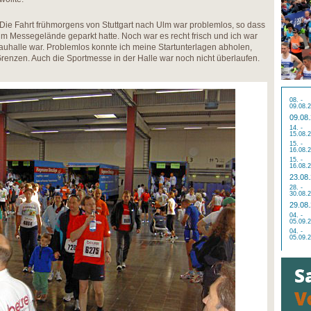
Die Fahrt frühmorgens von Stuttgart nach Ulm war problemlos, so dass
eim Messegelände geparkt hatte. Noch war es recht frisch und ich war
nauhalle war. Problemlos konnte ich meine Startunterlagen abholen,
Grenzen. Auch die Sportmesse in der Halle war noch nicht überlaufen.
08. -
09.08.
09.08
14. -
15.08.
15. -
16.08.
15. -
16.08.
23.08
28. -
30.08.
29.08
04. -
05.09.
04. -
05.09.