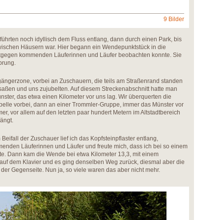
9 Bilder
führten noch idyllisch dem Fluss entlang, dann durch einen Park, bis
wischen Häusern war. Hier begann ein Wendepunktstück in die
ntgegen kommenden Läuferinnen und Läufer beobachten konnte. Sie
prung.
gängerzone, vorbei an Zuschauern, die teils am Straßenrand standen
 saßen und uns zujubelten. Auf diesem Streckenabschnitt hatte man
nster, das etwa einen Kilometer vor uns lag. Wir überquerten die
pelle vorbei, dann an einer Trommler-Gruppe, immer das Münster vor
r, vor allem auf den letzten paar hundert Metern im Altstadtbereich
rängt.
ifall der Zuschauer lief ich das Kopfsteinpflaster entlang,
nden Läuferinnen und Läufer und freute mich, dass ich bei so einem
fte. Dann kam die Wende bei etwa Kilometer 13,3, mit einem
auf dem Klavier und es ging denselben Weg zurück, diesmal aber die
 der Gegenseite. Nun ja, so viele waren das aber nicht mehr.