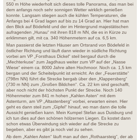
550 m Höhe wiederholt sich dieses tolle Panorama, das man bei
dem anfangs noch sehr sonnigen Wetter wirklich genießen
konnte. Langsam stiegen auch die kühlen Temperaturen, die
Anfangs bei 4 Grad lagen auf bis zu 14 Grad an. Hier hat man
den Blick auf Bödefeld und der im Hintergrund majestätischen
aufragenden „Hunau“ mit ihren 818 m NN, die es in Kürze zu
erklimmen gilt, mit ca. 340 Höhenmetern auf ca. 6,5 km.
Man passierst die letzten Häuser am Ortsrand von Bödefeld in
östlicher Richtung und läuft dann wieder in südliche Richtung
vorbei am VP „Forsthaus Dickel“ steil bergauf durch die
„Mechterkuse“ zum Jagdhaus weiter zum VP auf der „Nasse
Wiese“ einem ca. 8000 Jahre alten Hochmoor. Noch ca. 1,5 km
bergan und der Scheitelpunkt ist erreicht. An der „Feuerstätte“
(798m NN) führt die Strecke bergab über den „Klappersberg“
(730 m NN) zum „Großen Bildchen“. Ca. 22 km sind geschafft,
aber noch nicht der höchsten Punkt der Strecke. Noch 140
Höhenmeter zum 841 m hohen „Kahlen Asten“ mit dem
Astenturm, am VP „Altastenberg“ vorbei, erwarten einen. Hier
geht es dann steil zum „Gipfel“ hinauf, wo man dann die tolle
Aussicht genießen kann. Mein Kumpel Stefan aus Duisburg und
ich tun dies auf den schönen hölzernen Liegen. Es kostet dann
schon etwas Überwindung sich wieder auf die Strecke zu
begeben, aber es gibt ja noch viel zu sehen.
Ab dem „Kahlen Asten“ läuft man auf den „Rothaarsteig“, der ab