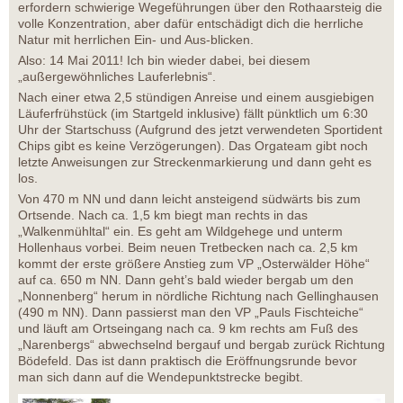
erfordern schwierige Wegeführungen über den Rothaarsteig die
volle Konzentration, aber dafür entschädigt dich die herrliche
Natur mit herrlichen Ein- und Aus-blicken.
Also: 14 Mai 2011! Ich bin wieder dabei, bei diesem
„außergewöhnliches Lauferlebnis“.
Nach einer etwa 2,5 stündigen Anreise und einem ausgiebigen
Läuferfrühstück (im Startgeld inklusive) fällt pünktlich um 6:30
Uhr der Startschuss (Aufgrund des jetzt verwendeten Sportident
Chips gibt es keine Verzögerungen). Das Orgateam gibt noch
letzte Anweisungen zur Streckenmarkierung und dann geht es
los.
Von 470 m NN und dann leicht ansteigend südwärts bis zum
Ortsende. Nach ca. 1,5 km biegt man rechts in das
„Walkenmühltal“ ein. Es geht am Wildgehege und unterm
Hollenhaus vorbei. Beim neuen Tretbecken nach ca. 2,5 km
kommt der erste größere Anstieg zum VP „Osterwälder Höhe“
auf ca. 650 m NN. Dann geht’s bald wieder bergab um den
„Nonnenberg“ herum in nördliche Richtung nach Gellinghausen
(490 m NN). Dann passierst man den VP „Pauls Fischteiche“
und läuft am Ortseingang nach ca. 9 km rechts am Fuß des
„Narenbergs“ abwechselnd bergauf und bergab zurück Richtung
Bödefeld. Das ist dann praktisch die Eröffnungsrunde bevor
man sich dann auf die Wendepunktstrecke begibt.