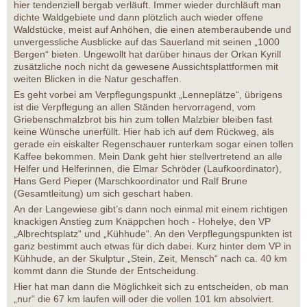
hier tendenziell bergab verläuft. Immer wieder durchläuft man
dichte Waldgebiete und dann plötzlich auch wieder offene
Waldstücke, meist auf Anhöhen, die einen atemberaubende und
unvergessliche Ausblicke auf das Sauerland mit seinen „1000
Bergen“ bieten. Ungewollt hat darüber hinaus der Orkan Kyrill
zusätzliche noch nicht da gewesene Aussichtsplattformen mit
weiten Blicken in die Natur geschaffen.
Es geht vorbei am Verpflegungspunkt „Lenneplätze“, übrigens
ist die Verpflegung an allen Ständen hervorragend, vom
Griebenschmalzbrot bis hin zum tollen Malzbier bleiben fast
keine Wünsche unerfüllt. Hier hab ich auf dem Rückweg, als
gerade ein eiskalter Regenschauer runterkam sogar einen tollen
Kaffee bekommen. Mein Dank geht hier stellvertretend an alle
Helfer und Helferinnen, die Elmar Schröder (Laufkoordinator),
Hans Gerd Pieper (Marschkoordinator und Ralf Brune
(Gesamtleitung) um sich geschart haben.
An der Langewiese gibt’s dann noch einmal mit einem richtigen
knackigen Anstieg zum Knäppchen hoch - Hohelye, den VP
„Albrechtsplatz“ und „Kühhude“. An den Verpflegungspunkten ist
ganz bestimmt auch etwas für dich dabei. Kurz hinter dem VP in
Kühhude, an der Skulptur „Stein, Zeit, Mensch“ nach ca. 40 km
kommt dann die Stunde der Entscheidung.
Hier hat man dann die Möglichkeit sich zu entscheiden, ob man
„nur“ die 67 km laufen will oder die vollen 101 km absolviert.