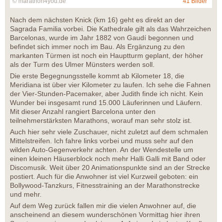
© marathon4you.de
41 Bilder
Nach dem nächsten Knick (km 16) geht es direkt an der
Sagrada Familia vorbei. Die Kathedrale gilt als das Wahrzeichen
Barcelonas, wurde im Jahr 1882 von Gaudí begonnen und
befindet sich immer noch im Bau. Als Ergänzung zu den
markanten Türmen ist noch ein Hauptturm geplant, der höher
als der Turm des Ulmer Münsters werden soll.
Die erste Begegnungsstelle kommt ab Kilometer 18, die
Meridiana ist über vier Kilometer zu laufen. Ich sehe die Fahnen
der Vier-Stunden-Pacemaker, aber Judith finde ich nicht. Kein
Wunder bei insgesamt rund 15.000 Läuferinnen und Läufern.
Mit dieser Anzahl rangiert Barcelona unter den
teilnehmerstärksten Marathons, worauf man sehr stolz ist.
Auch hier sehr viele Zuschauer, nicht zuletzt auf dem schmalen
Mittelstreifen. Ich fahre links vorbei und muss sehr auf den
wilden Auto-Gegenverkehr achten. An der Wendestelle um
einen kleinen Häuserblock noch mehr Halli Galli mit Band oder
Discomusik. Weit über 20 Animationspunkte sind an der Strecke
postiert. Auch für die Anwohner ist viel Kurzweil geboten: ein
Bollywood-Tanzkurs, Fitnesstraining an der Marathonstrecke
und mehr.
Auf dem Weg zurück fallen mir die vielen Anwohner auf, die
anscheinend an diesem wunderschönen Vormittag hier ihren