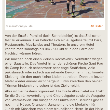
© marathon4you.de
40 Bilder
Von der Straße Paral.lel (kein Schreibfehler) ist das Ziel schon
fast zu erkennen. Hier befindet sich ein Ausgehviertel mit Bars,
Restaurants, Musikclubs und Theatern. In unserem Hotel
konnte man sonntags bis um 7:00 Uhr früh den Lärm der
Nachtschwärmer hören.
Wir machen noch einen kleinen Rechtsknick, vermutlich wegen
einer Baustelle. Das Viertel hinter der schönen Kirche Sant Pau
de Camp ist auch sehenswert: sehr enge Sträßchen, viele
pakistanisch oder indisch aussehende Bewohner in traditioneller
Kleidung, die dort auch kleine Läden betreiben. Dann die letzten
Meter wieder einmal leicht bergauf. Links zwischen den beiden
Türmen hindurch und schon ist das Ziel erreicht.
Alles ist hier bestens organisiert: Die breite Allee bietet viel Platz
für die Getränkeverteilung und Chiprückgabe sowie die Ausgabe
von Wärmefolien. Am Ausgang des umzäunten Bereichs gibt es
noch mal Nüsse, Orangen, Bananen und die Medaille - für
Judith mit Küsschen von einem freundlichen Herrn. In der Halle