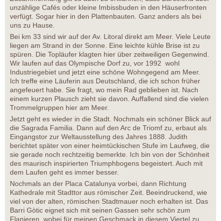
unzählige Cafés oder kleine Imbissbuden in den Häuserfronten
verfügt. Sogar hier in den Plattenbauten. Ganz anders als bei
uns zu Hause.
Bei km 33 sind wir auf der Av. Litoral direkt am Meer. Viele Leute
liegen am Strand in der Sonne. Eine leichte kühle Brise ist zu
spüren. Die Topläufer klagten hier über zeitweiligen Gegenwind.
Wir laufen auf das Olympische Dorf zu, vor 1992 wohl
Industriegebiet und jetzt eine schöne Wohngegend am Meer.
Ich treffe eine Läuferin aus Deutschland, die ich schon früher
angefeuert habe. Sie fragt, wo mein Rad geblieben ist. Nach
einem kurzen Plausch zieht sie davon. Auffallend sind die vielen
Trommelgruppen hier am Meer.
Jetzt geht es wieder in die Stadt. Nochmals ein schöner Blick auf
die Sagrada Familia. Dann auf den Arc de Triomf zu, erbaut als
Eingangstor zur Weltausstellung des Jahres 1888. Judith
berichtet später von einer heimtückischen Stufe im Laufweg, die
sie gerade noch rechtzeitig bemerkte. Ich bin von der Schönheit
des maurisch inspirierten Triumphbogens begeistert. Auch mit
dem Laufen geht es immer besser.
Nochmals an der Placa Catalunya vorbei, dann Richtung
Kathedrale mit Stadttor aus römischer Zeit. Beeindruckend, wie
viel von der alten, römischen Stadtmauer noch erhalten ist. Das
Barri Gòtic eignet sich mit seinen Gassen sehr schön zum
Flanieren, wobei für meinen Geschmack in diesem Viertel zu