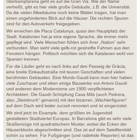
Stierkampfarena geht es auf die Gran Via. Wie der Name
verheißt, gibt es hier viele große Gebäude, z.B. die Universität.
Da die vielen Alleebäume noch keine Blätter tragen, hat man
einen ungehinderten Blick auf die Häuser. Die rechten Spuren
sind für den Autoverkehr freigegeben.
Wir erreichen die Placa Catalunya, quasi den Hauptplatz der
Stadt. Katalonien hat ja eine eigene Sprache, die immer mehr
gepflegt wird. Viele Menschen fühlen sich ihrer „Nation“ sehr
verbunden. Man sieht viele gelb-rot gestreifte Fahnen aus den
Fenstern hängen. Politisch möchten sich die Katalanen wohl von
Spanien trennen.
Für die Läufer geht es nach links auf den Passeig de Gràcia,
eine breite Einkaufsstraße mit teuren Geschäften und vielen
berühmten Gebäuden. Eine Mords-Gaudi kann man hier haben:
viele Zuschauer und eben einige Bauwerke von Antoni Gaudí
und anderen dem Modernisme um 1900 verpflichteten
Architekten. Die Gaudí-Schöpfung Casa Milà (auch Pedrera,
also „Steinbruch“ genannt) mit den bizarren „Wächterfiguren“
auf dem Dach wird leider zurzeit renoviert und ist eingerüstet.
Wir sind jetzt im Eixample, dem größten im Jugendstil
gestalteten Stadtviertel Europas. In Barcelona gibt es sehr viele
Straßenzüge mit quadratischem Muster, wobei die Ecken der
Häuserblocks abgeschnitten sind. Das ist auf dem Satellitenbild
schön zu sehen. Für Fußgänger (und radelnde Reporter) ist das