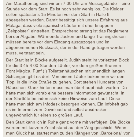
Am Marathontag sind wir um 7:30 Uhr am Messegelände – eine
Stunde vor dem Start. Es ist noch sehr wenig los. Die Kleider
sollen spätestens 15 Minuten vor dem Start in Halle 8
abgegeben werden. Damit bestätigt sich unsere Erfahrung aus
Málaga, dass viele spanische Läufer mit eher knappem
„Zeitpolster“ eintreffen. Entsprechend streng ist das Reglement
bei der Abgabe: Wärmende Jacken und lange Trainingshosen
müssen bereits vor dem Eingang ausgezogen und im
abgenommenen Rucksack, der in der Hand getragen werden
muss, verstaut sein.
Der Start ist in Blöcke aufgeteilt. Judith steht im vorletzten Block
für die 3:45-4:00-Stunden-Läufer, vor dem großen Brunnen
Font Màgica. Fünf (!) Toilettenhäuschen mit unendlich langen
Schlangen gibt es dort. Von einem Läufer bekommen wir den
Tipp, in die linke Straße zu gehen. Dort stehen Hunderte von
Häuschen. Ganz hinten muss man überhaupt nicht warten. Da
hätte man sich vorab eine bessere Information gewünscht. In
der Starttüte befinden sich keine Hinweise zum Lauf. Diese
hätte man sich am Infodesk besorgen können. Ein Infoheft gab
es im Internet zum Download und selbst ausdrucken -
ungewöhnlich für einen so großen Lauf.
Den Start kann ich in Ruhe ganz vorne mit verfolgen. Die Blöcke
werden mit kurzem Zeitabstand auf den Weg geschickt. Wenn
man Glück hat, startet man zu den Klängen von „Barcelona“ von