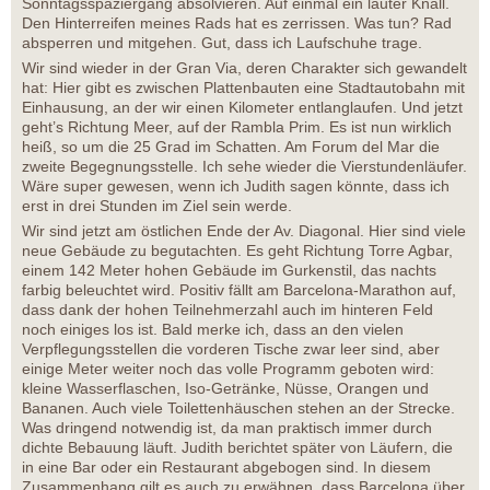
Sonntagsspaziergang absolvieren. Auf einmal ein lauter Knall.
Den Hinterreifen meines Rads hat es zerrissen. Was tun? Rad
absperren und mitgehen. Gut, dass ich Laufschuhe trage.
Wir sind wieder in der Gran Via, deren Charakter sich gewandelt
hat: Hier gibt es zwischen Plattenbauten eine Stadtautobahn mit
Einhausung, an der wir einen Kilometer entlanglaufen. Und jetzt
geht’s Richtung Meer, auf der Rambla Prim. Es ist nun wirklich
heiß, so um die 25 Grad im Schatten. Am Forum del Mar die
zweite Begegnungsstelle. Ich sehe wieder die Vierstundenläufer.
Wäre super gewesen, wenn ich Judith sagen könnte, dass ich
erst in drei Stunden im Ziel sein werde.
Wir sind jetzt am östlichen Ende der Av. Diagonal. Hier sind viele
neue Gebäude zu begutachten. Es geht Richtung Torre Agbar,
einem 142 Meter hohen Gebäude im Gurkenstil, das nachts
farbig beleuchtet wird. Positiv fällt am Barcelona-Marathon auf,
dass dank der hohen Teilnehmerzahl auch im hinteren Feld
noch einiges los ist. Bald merke ich, dass an den vielen
Verpflegungsstellen die vorderen Tische zwar leer sind, aber
einige Meter weiter noch das volle Programm geboten wird:
kleine Wasserflaschen, Iso-Getränke, Nüsse, Orangen und
Bananen. Auch viele Toilettenhäuschen stehen an der Strecke.
Was dringend notwendig ist, da man praktisch immer durch
dichte Bebauung läuft. Judith berichtet später von Läufern, die
in eine Bar oder ein Restaurant abgebogen sind. In diesem
Zusammenhang gilt es auch zu erwähnen, dass Barcelona über