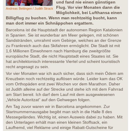
und fand nie einen günstigen
Flug. Vor vier Monaten dann die
Andreas Bettingen / Judith Strack
Möglichkeit, bei Lufthansa einen
Billigflug zu buchen. Wenn man rechtzeitig bucht, kann
man dort immer ein Schnäppchen ergattern.
Barcelona ist die Hauptstadt der autonomen Region Katalonien
in Spanien. Sie ist wunderbar am Meer gelegen, mit schönen
Sandstränden, umrahmt vom Gebirge, welches an der Grenze
zu Frankreich auch das Skifahren ermöglicht. Die Stadt ist mit
1,6 Millionen Einwohnern nach Hamburg die zweitgrößte
europäische Stadt, die nicht Hauptstadt eines Staates ist. Sie
hat architektonisch interessante Viertel und scheint touristisch
recht angesagt zu sein.
Vor vier Monaten war ich auch sicher, dass sich mein Ödem am
Kreuzbein noch rechtzeitig auflösen würde. Leider kam das OK
vom Orthopäden erst zwei Wochen vor dem Marathon. Daher
ist Judith alleine auf der Strecke und stehe ich mit dem Fahrrad
am Start bereit. Ich darf dem Lauf mit dem ausgewiesenen
„Vehicle Autoritzat“ auf den Gehwegen folgen.
Am Tag zuvor waren wir in Barcelona angekommen. Zur
Startnummernausgabe begibt man sich in die Halle 8 des
Messegeländes. Wichtig ist, einen Ausweis dabei zu haben. Mit
den Unterlagen erhält man einen kleinen Stoffsack, ein
Laufhemd, viel Reklame und einige Rabatt-Gutscheine für