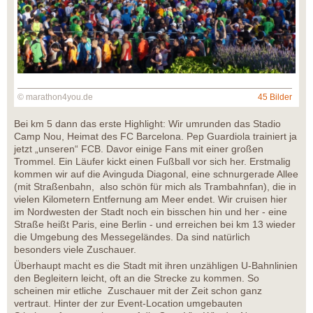
© marathon4you.de
45 Bilder
Bei km 5 dann das erste Highlight: Wir umrunden das Stadio
Camp Nou, Heimat des FC Barcelona. Pep Guardiola trainiert ja
jetzt „unseren“ FCB. Davor einige Fans mit einer großen
Trommel. Ein Läufer kickt einen Fußball vor sich her. Erstmalig
kommen wir auf die Avinguda Diagonal, eine schnurgerade Allee
(mit Straßenbahn, also schön für mich als Trambahnfan), die in
vielen Kilometern Entfernung am Meer endet. Wir cruisen hier
im Nordwesten der Stadt noch ein bisschen hin und her - eine
Straße heißt Paris, eine Berlin - und erreichen bei km 13 wieder
die Umgebung des Messegeländes. Da sind natürlich
besonders viele Zuschauer.
Überhaupt macht es die Stadt mit ihren unzähligen U-Bahnlinien
den Begleitern leicht, oft an die Strecke zu kommen. So
scheinen mir etliche Zuschauer mit der Zeit schon ganz
vertraut. Hinter der zur Event-Location umgebauten