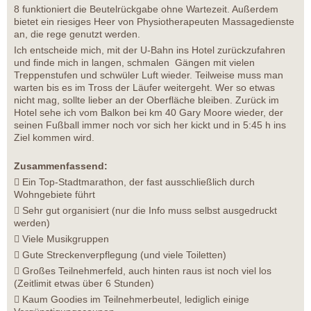
8 funktioniert die Beutelrückgabe ohne Wartezeit. Außerdem
bietet ein riesiges Heer von Physiotherapeuten Massagedienste
an, die rege genutzt werden.
Ich entscheide mich, mit der U-Bahn ins Hotel zurückzufahren
und finde mich in langen, schmalen Gängen mit vielen
Treppenstufen und schwüler Luft wieder. Teilweise muss man
warten bis es im Tross der Läufer weitergeht. Wer so etwas
nicht mag, sollte lieber an der Oberfläche bleiben. Zurück im
Hotel sehe ich vom Balkon bei km 40 Gary Moore wieder, der
seinen Fußball immer noch vor sich her kickt und in 5:45 h ins
Ziel kommen wird.
Zusammenfassend:
 Ein Top-Stadtmarathon, der fast ausschließlich durch
Wohngebiete führt
 Sehr gut organisiert (nur die Info muss selbst ausgedruckt
werden)
 Viele Musikgruppen
 Gute Streckenverpflegung (und viele Toiletten)
 Großes Teilnehmerfeld, auch hinten raus ist noch viel los
(Zeitlimit etwas über 6 Stunden)
 Kaum Goodies im Teilnehmerbeutel, lediglich einige