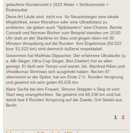
gelaufene Rundenzahl x 1522 Meter + Schlussrunde =
Endresultat
Diese Art Läufe sind nicht nur für Neueinsteiger eine ideale
Möglichkeit, einen Marathon oder eine Ultradistanz zu
probieren, sie geben auch "Spätstartern" eine Chance. Bernie
Conradt und Norman Bücher zum Beispiel standen um 10.00
Uhr statt an der Startlinie im Stau und gingen eben mit 30
Minuten Verspätung auf die Runden. Ihre Ergebnisse (50,022
bzw. 51,522 km) sind dennoch äußerst respektabel.
Gewonnen hat Matthias Dippacher. Der erfahrene Ultraläufer (u.
a. Alb-Sieger, Ultra-Cup-Sieger, Biel-Zweiter) hat es allen
gezeigt. Er läuft sein Tempo und wartet, bis Manfred Kilian und
Vinodkumar Shrinivas sich ausgetobt haben. Bei km 47
übernimmt er die Spitze, hat am Ende 2 ½ Runden Vorsprung
und gewinnt mit sehr guten 83,535 km.
Klare Sache bei den Frauen. Simone Stöppler’s Sieg ist vom
Start weg unangefochten. Sie gewinnt mit 68,236 km und hat
damit fast 4 Runden Vorsprung auf die Zweite, Grit Seidel aus
Berlin.
1
2