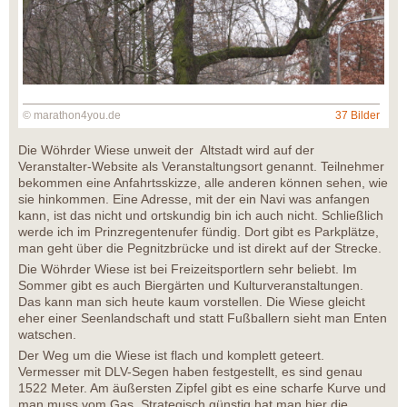
© marathon4you.de
37 Bilder
Die Wöhrder Wiese unweit der Altstadt wird auf der
Veranstalter-Website als Veranstaltungsort genannt. Teilnehmer
bekommen eine Anfahrtsskizze, alle anderen können sehen, wie
sie hinkommen. Eine Adresse, mit der ein Navi was anfangen
kann, ist das nicht und ortskundig bin ich auch nicht. Schließlich
werde ich im Prinzregentenufer fündig. Dort gibt es Parkplätze,
man geht über die Pegnitzbrücke und ist direkt auf der Strecke.
Die Wöhrder Wiese ist bei Freizeitsportlern sehr beliebt. Im
Sommer gibt es auch Biergärten und Kulturveranstaltungen.
Das kann man sich heute kaum vorstellen. Die Wiese gleicht
eher einer Seenlandschaft und statt Fußballern sieht man Enten
watschen.
Der Weg um die Wiese ist flach und komplett geteert.
Vermesser mit DLV-Segen haben festgestellt, es sind genau
1522 Meter. Am äußersten Zipfel gibt es eine scharfe Kurve und
man muss vom Gas. Strategisch günstig hat man hier die