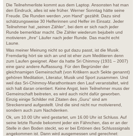
Die Teilnehmerliste kommt aus dem Laptop. Ansonsten hat man
den Eindruck, alles ist wie früher. Werner Sonntag hätte seine
Freude. Die Runden werden „von Hand“ gezählt. Dazu sind
schätzungsweise 30 Helferinnen und Helfer im Einsatz. Jeder
Teilnehmer hat „seinen Zähler“, bei dem er sich nach jeder
Runde bemerkbar macht. Die Zähler wiederum bejubeln und
motivieren „ihre“ Läufer nach jeder Runde. Das macht echt
Laune.
Was meiner Meinung nicht so gut dazu passt, ist die Musik.
Fremdartig hört sie sich an und ist eher zum Meditieren denn
zum Laufen geeignet. Aber da hatte Sri Chinmoy (1931 – 2007)
eine ganz andere Auffassung. Für den Begründer der
gleichnamigen Gemeinschaft (von Kritikern auch Sekte genannt)
gehören Meditation, Literatur, Musik und Sport zusammen. Und
weil das Sri-Chinmoy-Marathonteam den Lauf veranstaltet, wird
sich halt daran orientiert. Keine Angst, kein Teilnehmer muss der
Gemeinschaft beitreten, es wird auch nicht dafür geworben.
Einzig einige Schilder mit Zitaten des „Guru“ sind am
Streckenrand aufgestellt. Und die sind nicht nur motivierend,
sondern auch zum Nachdenken.
Ok, um 10.00 Uhr wird gestartet, um 16.00 Uhr ist Schluss. Auf
seine letzte Runde bekommt jeder ein Fähnchen, das er an der
Stelle in den Boden steckt, wo er bei Ertönen des Schlusssignals
angekommen ist. Dann wird ausgemessen und gerechnet: