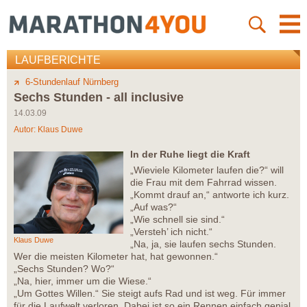
LAUFBERICHTE
6-Stundenlauf Nürnberg
Sechs Stunden - all inclusive
14.03.09
Autor:
Klaus Duwe
In der Ruhe liegt die Kraft
„Wieviele Kilometer laufen die?“ will
die Frau mit dem Fahrrad wissen.
„Kommt drauf an,“ antworte ich kurz.
„Auf was?“
„Wie schnell sie sind.“
„Versteh’ ich nicht.“
Klaus Duwe
„Na, ja, sie laufen sechs Stunden.
Wer die meisten Kilometer hat, hat gewonnen.“
„Sechs Stunden? Wo?“
„Na, hier, immer um die Wiese.“
„Um Gottes Willen.“ Sie steigt aufs Rad und ist weg. Für immer
für die Laufwelt verloren. Dabei ist so ein Rennen einfach genial.