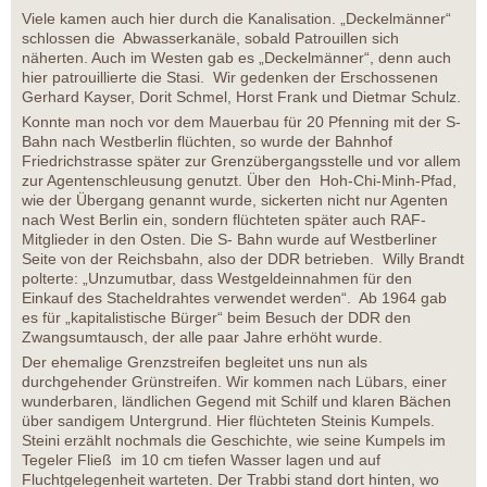
Viele kamen auch hier durch die Kanalisation. „Deckelmänner“
schlossen die Abwasserkanäle, sobald Patrouillen sich
näherten. Auch im Westen gab es „Deckelmänner“, denn auch
hier patrouillierte die Stasi. Wir gedenken der Erschossenen
Gerhard Kayser, Dorit Schmel, Horst Frank und Dietmar Schulz.
Konnte man noch vor dem Mauerbau für 20 Pfenning mit der S-
Bahn nach Westberlin flüchten, so wurde der Bahnhof
Friedrichstrasse später zur Grenzübergangsstelle und vor allem
zur Agentenschleusung genutzt. Über den Hoh-Chi-Minh-Pfad,
wie der Übergang genannt wurde, sickerten nicht nur Agenten
nach West Berlin ein, sondern flüchteten später auch RAF-
Mitglieder in den Osten. Die S- Bahn wurde auf Westberliner
Seite von der Reichsbahn, also der DDR betrieben. Willy Brandt
polterte: „Unzumutbar, dass Westgeldeinnahmen für den
Einkauf des Stacheldrahtes verwendet werden“. Ab 1964 gab
es für „kapitalistische Bürger“ beim Besuch der DDR den
Zwangsumtausch, der alle paar Jahre erhöht wurde.
Der ehemalige Grenzstreifen begleitet uns nun als
durchgehender Grünstreifen. Wir kommen nach Lübars, einer
wunderbaren, ländlichen Gegend mit Schilf und klaren Bächen
über sandigem Untergrund. Hier flüchteten Steinis Kumpels.
Steini erzählt nochmals die Geschichte, wie seine Kumpels im
Tegeler Fließ im 10 cm tiefen Wasser lagen und auf
Fluchtgelegenheit warteten. Der Trabbi stand dort hinten, wo