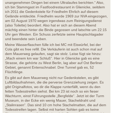
unangenehmen Dingen bei einem Ultralaufes berichten.“ Also,
ich bin Stammgast im Fastfoodrestaurant in Glienicke, seitdem
ich 2011 die Gedenkstele für Friedhelm Ehrlich auf diesem
Gelände entdeckte. Friedhelm wurde 1969 zur NVA eingezogen,
am 02.August 1970 wegen irgendwas zum Reinigungsdienst
(also Toilette) beordert. Also hat er sich an diesem Abend
mächtig einen hinter die Binde gegossen und latschte um 22:15
Uhr gen Westen. Ein Schuss zerfetzte seine Hauptschlagader
und beendete sein Leben.
Meine Wasserflaschen fülle ich bei MC mit Eiswürfel, bei der
Cola gibt es free refill. Die Verkäuferin ist auch schon mal auf
dem Mauerweg gelaufen, sagt sie stolz. Leise fügt sie hinzu:
„Mach einem km war Schluß“. Hier in Glienicke gab es eine
Strasse, die gehörte zu West Berlin, lag aber auf Ost Berliner
Gebiet, genannt Entenschnabel. Drei Tunnel gab es, 52
Flüchtlinge.
Es gibt auf dem Mauerweg nicht nur Gedenkstelen, es gibt
Luftbildaufnahmen, die die perverse Grenzziehung zeigen. Es
gibt Originalfotos, wo dir die Klappe runterfällt, wenn du den
fetten Todesstreifen siehst. Bei km 23 ist noch so ein fieser
Wachturm, einst Führungsstelle „Bergfelde“. Jetzt ist der Turm
Museum, in der Ecke ein wenig Mauer, Stacheldraht und
„Stalinrasen“. Das sind 10 cm hohe Stachelmatten, die auf dem
Todesstreifen lagen. Selbst mit harten Sohlen gab es keine