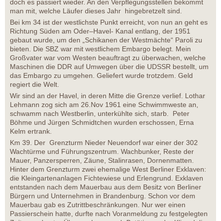
doch es passiert wieder. An den Verpflegungsstellen bekommt
man mit, welche Läufer dieses Jahr hingebretzelt sind.
Bei km 34 ist der westlichste Punkt erreicht, von nun an geht es
Richtung Süden am Oder–Havel- Kanal entlang, der 1951
gebaut wurde, um den „Schikanen der Westmächte“ Paroli zu
bieten. Die SBZ war mit westlichem Embargo belegt. Mein
Großvater war vom Westen beauftragt zu überwachen, welche
Maschinen die DDR auf Umwegen über die UDSSR bestellt, um
das Embargo zu umgehen. Geliefert wurde trotzdem. Geld
regiert die Welt.
Wir sind an der Havel, in deren Mitte die Grenze verlief. Lothar
Lehmann zog sich am 26.Nov 1961 eine Schwimmweste an,
schwamm nach Westberlin, unterkühlte sich, starb. Peter
Böhme und Jürgen Schmidtchen wurden erschossen, Erna
Kelm ertrank.
Km 39. Der Grenzturm Nieder Neuendorf war einer der 302
Wachtürme und Führungszentrum. Wachbunker, Reste der
Mauer, Panzersperren, Zäune, Stalinrasen, Dornenmatten.
Hinter dem Grenzturm zwei ehemalige West Berliner Exklaven:
die Kleingartenanlagen Fichtewiese und Erlengrund. Exklaven
entstanden nach dem Mauerbau aus dem Besitz von Berliner
Bürgern und Unternehmen in Brandenburg. Schon vor dem
Mauerbau gab es Zutrittbeschränkungen. Nur wer einen
Passierschein hatte, durfte nach Voranmeldung zu festgelegten