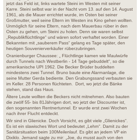
jetzt das Feld ist, links wartete Steini im Westen mit seiner
Karre. Steini selbst war in der Nacht vom 13. auf den 14. August
1961, als die Mauer errichtet wurde, im Osten bei seiner
Großmutter, weil seine Eltern im Westen ins Kino gehen wollten.
Unmöglich für seine Eltern, nach dem Mauerbau rüber in den
Osten zu gehen, um Steini zu holen. Denn sie waren selbst
„Republikflüchtlinge“ und wären sofort verhaftet worden. Einer
Bekannten mit „sauberem Pass“ gelang es Tage später, den
heutigen Souvenierverkäufer rüberzubringen.
Oranienburger Chaussee: „ Flüchtlinge kamen wie Maulwürfe
durch Tunnels nach Westberlin - 14 Tage gebuddelt“, so die
amerikanische UPI 1962. Die Becker Brüder buddelten
mindestens zwei Tunnel. Bruno baute eine Alarmanlage, die
seine Mutter Gerda bediente. Den Grabungssand verbauten sie
im Keller. 28 Personen flüchteten. Dort, wo jetzt die Bänke
stehen, stand das Haus.
Ältere Leute wollten die Beckers nicht mitnehmen. Also bauten
die zwölf 55- bis 81Jährigen dort, wo jetzt der Discounter ist,
den sogenannten Rentnertunnel. Er wurde erst zwei Wochen
nach ihrer Flucht entdeckt.
Wir sind in Glienicke. Doch Vorsicht, es gibt viele „Glienickes“.
Es ist ein slawisches Wort und bedeutet „Lehm“. Damit zu der
Sanitärsituation beim 100Meilenlauf. Es gibt an jedem VP ein
Dixiklo. Jemand sagte zu mir: „Joe, du musst auch von den