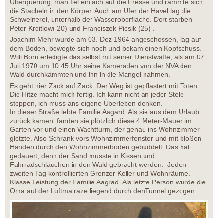
Überquerung, man fiel einfach auf die Fresse und rammte sich
die Stacheln in den Körper. Auch am Ufer der Havel lag die
Schweinerei, unterhalb der Wasseroberfläche. Dort starben
Peter Kreitlow( 20) und Franciszek Piesik (25) .
Joachim Mehr wurde am 03. Dez 1964 angeschossen, lag auf
dem Boden, bewegte sich noch und bekam einen Kopfschuss.
Willi Born erledigte das selbst mit seiner Dienstwaffe, als am 07.
Juli 1970 um 10:45 Uhr seine Kameraden von der NVA den
Wald durchkämmten und ihn in die Mangel nahmen.
Es geht hier Zack auf Zack: Der Weg ist gepflastert mit Toten.
Die Hitze macht mich fertig. Ich kann nicht an jeder Stele
stoppen, ich muss ans eigene Überleben denken.
In dieser Straße lebte Familie Aagard. Als sie aus dem Urlaub
zurück kamen, fanden sie plötzlich diese 4 Meter-Mauer im
Garten vor und einen Wachtturm, der genau ins Wohnzimmer
glotzte. Also Schrank vors Wohnzimmerfenster und mit bloßen
Händen durch den Wohnzimmerboden gebuddelt. Das hat
gedauert, denn der Sand musste in Kissen und
Fahrradschläuchen in den Wald gebracht werden. Jeden
zweiten Tag kontrollierten Grenzer Keller und Wohnräume.
Klasse Leistung der Familie Aagrad. Als letzte Person wurde die
Oma auf der Luftmatraze liegend durch denTunnel gezogen.