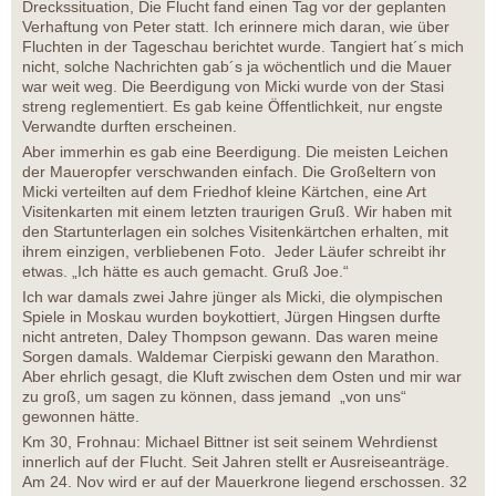
Dreckssituation, Die Flucht fand einen Tag vor der geplanten
Verhaftung von Peter statt. Ich erinnere mich daran, wie über
Fluchten in der Tageschau berichtet wurde. Tangiert hat´s mich
nicht, solche Nachrichten gab´s ja wöchentlich und die Mauer
war weit weg. Die Beerdigung von Micki wurde von der Stasi
streng reglementiert. Es gab keine Öffentlichkeit, nur engste
Verwandte durften erscheinen.
Aber immerhin es gab eine Beerdigung. Die meisten Leichen
der Maueropfer verschwanden einfach. Die Großeltern von
Micki verteilten auf dem Friedhof kleine Kärtchen, eine Art
Visitenkarten mit einem letzten traurigen Gruß. Wir haben mit
den Startunterlagen ein solches Visitenkärtchen erhalten, mit
ihrem einzigen, verbliebenen Foto. Jeder Läufer schreibt ihr
etwas. „Ich hätte es auch gemacht. Gruß Joe.“
Ich war damals zwei Jahre jünger als Micki, die olympischen
Spiele in Moskau wurden boykottiert, Jürgen Hingsen durfte
nicht antreten, Daley Thompson gewann. Das waren meine
Sorgen damals. Waldemar Cierpiski gewann den Marathon.
Aber ehrlich gesagt, die Kluft zwischen dem Osten und mir war
zu groß, um sagen zu können, dass jemand „von uns“
gewonnen hätte.
Km 30, Frohnau: Michael Bittner ist seit seinem Wehrdienst
innerlich auf der Flucht. Seit Jahren stellt er Ausreiseanträge.
Am 24. Nov wird er auf der Mauerkrone liegend erschossen. 32