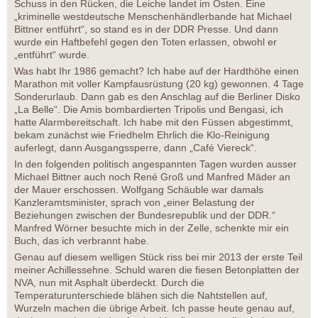
Schuss in den Rücken, die Leiche landet im Osten. Eine
„kriminelle westdeutsche Menschenhändlerbande hat Michael
Bittner entführt“, so stand es in der DDR Presse. Und dann
wurde ein Haftbefehl gegen den Toten erlassen, obwohl er
„entführt“ wurde.
Was habt Ihr 1986 gemacht? Ich habe auf der Hardthöhe einen
Marathon mit voller Kampfausrüstung (20 kg) gewonnen. 4 Tage
Sonderurlaub. Dann gab es den Anschlag auf die Berliner Disko
„La Belle“. Die Amis bombardierten Tripolis und Bengasi, ich
hatte Alarmbereitschaft. Ich habe mit den Füssen abgestimmt,
bekam zunächst wie Friedhelm Ehrlich die Klo-Reinigung
auferlegt, dann Ausgangssperre, dann „Café Viereck“.
In den folgenden politisch angespannten Tagen wurden ausser
Michael Bittner auch noch René Groß und Manfred Mäder an
der Mauer erschossen. Wolfgang Schäuble war damals
Kanzleramtsminister, sprach von „einer Belastung der
Beziehungen zwischen der Bundesrepublik und der DDR.“
Manfred Wörner besuchte mich in der Zelle, schenkte mir ein
Buch, das ich verbrannt habe.
Genau auf diesem welligen Stück riss bei mir 2013 der erste Teil
meiner Achillessehne. Schuld waren die fiesen Betonplatten der
NVA, nun mit Asphalt überdeckt. Durch die
Temperaturunterschiede blähen sich die Nahtstellen auf,
Wurzeln machen die übrige Arbeit. Ich passe heute genau auf,