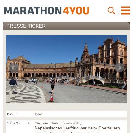
PRESSE-TICKER
Datum
Titel
18.07.25
Obertauern Trailrun Summit (OTS)
Nepalesisches Laufduo war beim Obertauern