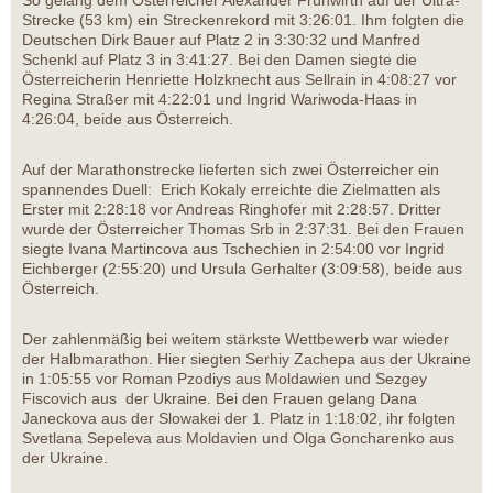
Strecke (53 km) ein Streckenrekord mit 3:26:01. Ihm folgten die
Deutschen Dirk Bauer auf Platz 2 in 3:30:32 und Manfred
Schenkl auf Platz 3 in 3:41:27. Bei den Damen siegte die
Österreicherin Henriette Holzknecht aus Sellrain in 4:08:27 vor
Regina Straßer mit 4:22:01 und Ingrid Wariwoda-Haas in
4:26:04, beide aus Österreich.
Auf der Marathonstrecke lieferten sich zwei Österreicher ein
spannendes Duell: Erich Kokaly erreichte die Zielmatten als
Erster mit 2:28:18 vor Andreas Ringhofer mit 2:28:57. Dritter
wurde der Österreicher Thomas Srb in 2:37:31. Bei den Frauen
siegte Ivana Martincova aus Tschechien in 2:54:00 vor Ingrid
Eichberger (2:55:20) und Ursula Gerhalter (3:09:58), beide aus
Österreich.
Der zahlenmäßig bei weitem stärkste Wettbewerb war wieder
der Halbmarathon. Hier siegten Serhiy Zachepa aus der Ukraine
in 1:05:55 vor Roman Pzodiys aus Moldawien und Sezgey
Fiscovich aus der Ukraine. Bei den Frauen gelang Dana
Janeckova aus der Slowakei der 1. Platz in 1:18:02, ihr folgten
Svetlana Sepeleva aus Moldavien und Olga Goncharenko aus
der Ukraine.