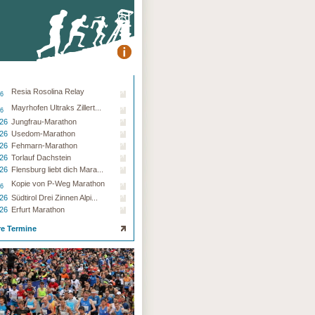
Resia Rosolina Relay
26
Mayrhofen Ultraks Zillert...
26
.26
Jungfrau-Marathon
.26
Usedom-Marathon
.26
Fehmarn-Marathon
.26
Torlauf Dachstein
.26
Flensburg liebt dich Mara...
Kopie von P-Weg Marathon
26
.26
Südtirol Drei Zinnen Alpi...
.26
Erfurt Marathon
re Termine