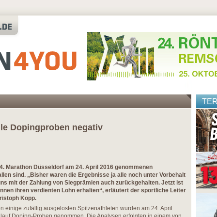
TE
Alle Dopingproben negativ
m 14. Marathon Düsseldorf am 24. April 2016 genommenen
len sind. „Bisher waren die Ergebnisse ja alle noch unter Vorbehalt
ns mit der Zahlung von Siegprämien auch zurückgehalten. Jetzt ist
können ihren verdienten Lohn erhalten“, erläutert der sportliche Leiter
ristoph Kopp.
 einige zufällig ausgelosten Spitzenathleten wurden am 24. April
hlauf Doping-Proben genommen. Die Analysen erfolgten in einem von