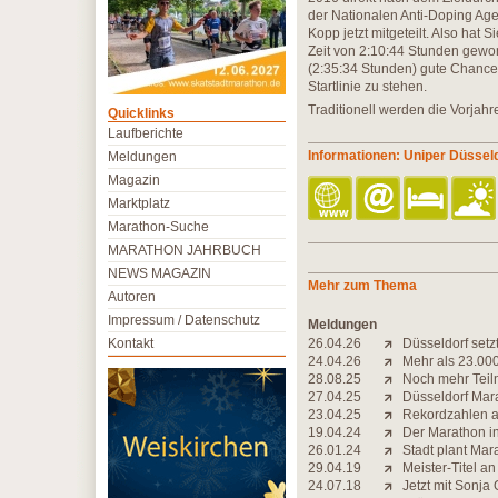
der Nationalen Anti-Doping Ag
Kopp jetzt mitgeteilt. Also hat
Zeit von 2:10:44 Stunden gewon
(2:35:34 Stunden) gute Chancen
Startlinie zu stehen.
Traditionell werden die Vorjah
Quicklinks
Laufberichte
Informationen: Uniper Düssel
Meldungen
Magazin
Marktplatz
Marathon-Suche
MARATHON JAHRBUCH
NEWS MAGAZIN
Mehr zum Thema
Autoren
Impressum / Datenschutz
Meldungen
Kontakt
26.04.26
Düsseldorf set
24.04.26
Mehr als 23.00
28.08.25
Noch mehr Teil
27.04.25
Düsseldorf Mar
23.04.25
Rekordzahlen a
19.04.24
Der Marathon in 
26.01.24
Stadt plant Ma
29.04.19
Meister-Titel a
24.07.18
Jetzt mit Sonja