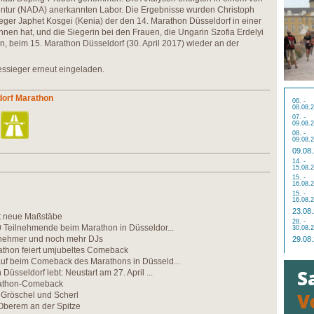
entur (NADA) anerkannten Labor. Die Ergebnisse wurden Christoph
 Sieger Japhet Kosgei (Kenia) der den 14. Marathon Düsseldorf in einer
nen hat, und die Siegerin bei den Frauen, die Ungarin Szofia Erdelyi
, beim 15. Marathon Düsseldorf (30. April 2017) wieder an der
ressieger erneut eingeladen.
dorf Marathon
06. -
08.08.
07. -
09.08.
08. -
09.08.
09.08
14. -
15.08.
15. -
16.08.
15. -
16.08.
23.08
zt neue Maßstäbe
28. -
0 Teilnehmende beim Marathon in Düsseldor...
30.08.
nehmer und noch mehr DJs
29.08
athon feiert umjubeltes Comeback
uf beim Comeback des Marathons in Düsseld...
Düsseldorf lebt: Neustart am 27. April ...
rathon-Comeback
n Gröschel und Scherl
 Oberem an der Spitze