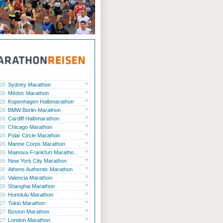
.26
Sydney Marathon
.26
Médoc Marathon
.26
Kopenhagen Halbmarathon
.26
BMW Berlin-Marathon
.26
Cardiff Halbmarathon
.26
Chicago Marathon
.26
Polar Circle Marathon
.26
Marine Corps Marathon
.26
Mainova Frankfurt Maratho...
.26
New York City Marathon
.26
Athens Authentic Marathon
.26
Valencia Marathon
.26
Shanghai Marathon
.26
Honolulu Marathon
.27
Tokio Marathon
.27
Boston Marathon
.27
London Marathon