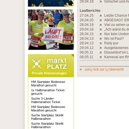
29.04.18
Gröschel und A
Laufberichte
27.04.25
Letzte Chance f
26.04.20
ABGESAGT: ER
28.04.19
Viel zu sehen u
29.04.18
„Ach wärst du d
26.04.15
Nur kein Under
28.04.13
Wo ist Paul?
28.04.13
Party pur
29.04.12
Ausgelassenes 
08.05.11
Düsseldorf im L
08.05.11
Karneval am Rh
zurï¿½ck zur ï¿½bersicht
HM Startplatz Bodensee
Marathon gesucht
1x Halbmarathon Ticket
gesucht
Suche 3-Länder-
Halbmarathon Ticket
HM Startplatz Bodensee
Marathon gesucht
Suche Startplatz Skinfit
Halbmarathon
Suche Startplatz Skinfit
Halbmarathon