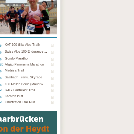
KAT 100 (Kitz Alps Trail)
26
Swiss Alps 100 Endurance ...
26
Gondo Marathon
26
.26
Allgäu Panorama Marathon
Madrisa Trail
26
Saalbach Trail u. Skyrace
26
100 Meilen Berlin (Mauerw...
26
.26
RAG Hartfüßler Trail
Kärnten läuft
26
.26
Churfirsten Trail Run