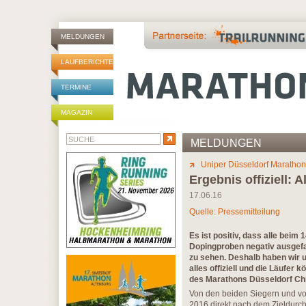
MELDUNGEN
LAUFBERICHTE
TERMINE
MAGAZIN
MELDUNGEN
Uniper Düsseldorf Marathon
Ergebnis offiziell: 
17.06.16
Quelle: Pressemitteilung
Es ist positiv, dass alle bei
Dopingproben negativ ausgefal
zu sehen. Deshalb haben wir u
alles offiziell und die Läufer 
des Marathons Düsseldorf Ch
Von den beiden Siegern und von
2016 direkt nach dem Zieldurc