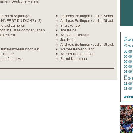
mrhein Deutsche Meister
ür einen 59jährigen
Andreas Bettingen / Judith Strack
INNERST DU DICH? (13)
Andreas Bettingen / Judith Strack
nd viel zu hören
Birgit Fender
och in Düsseldorf geblieben….
Joe Kelbel
statement!
Wolfgang Bernath
04. -
Joe Kelbel
05.09.
Andreas Bettingen / Judith Strack
04. -
05.09.
Jubiläums-Marathonfest
Werner Kerkenbusch
05.09
auffieber
Werner Kerkenbusch
05.09
einufer im Mai
Bernd Neumann
05.09
05.09
06.09
10. -
12.09.
12.09
12.09
weite