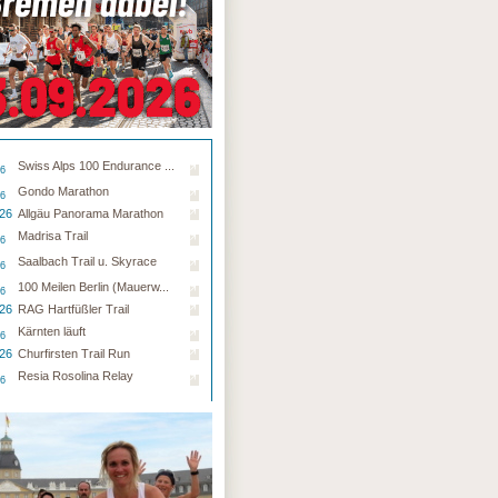
Swiss Alps 100 Endurance ...
26
Gondo Marathon
26
.26
Allgäu Panorama Marathon
Madrisa Trail
26
Saalbach Trail u. Skyrace
26
100 Meilen Berlin (Mauerw...
26
.26
RAG Hartfüßler Trail
Kärnten läuft
26
.26
Churfirsten Trail Run
Resia Rosolina Relay
26