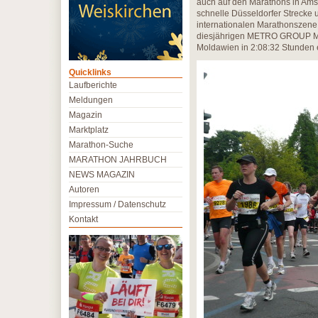
auch auf den Marathons in Amst
schnelle Düsseldorfer Strecke
internationalen Marathonszene
diesjährigen METRO GROUP Mara
Moldawien in 2:08:32 Stunden e
Quicklinks
Laufberichte
Meldungen
Magazin
Marktplatz
Marathon-Suche
MARATHON JAHRBUCH
NEWS MAGAZIN
Autoren
Impressum / Datenschutz
Kontakt