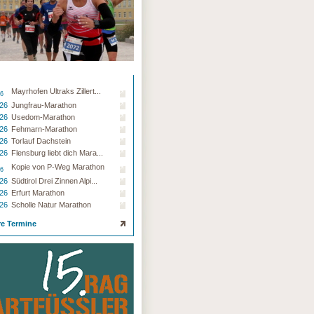
Mayrhofen Ultraks Zillert...
26
.26
Jungfrau-Marathon
.26
Usedom-Marathon
.26
Fehmarn-Marathon
.26
Torlauf Dachstein
.26
Flensburg liebt dich Mara...
Kopie von P-Weg Marathon
26
.26
Südtirol Drei Zinnen Alpi...
.26
Erfurt Marathon
.26
Scholle Natur Marathon
re Termine