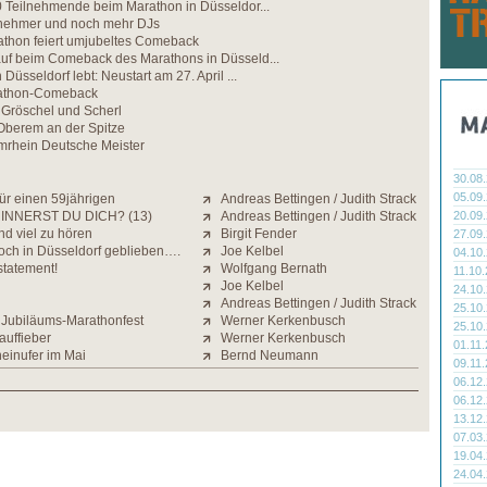
0 Teilnehmende beim Marathon in Düsseldor...
nehmer und noch mehr DJs
athon feiert umjubeltes Comeback
uf beim Comeback des Marathons in Düsseld...
Düsseldorf lebt: Neustart am 27. April ...
rathon-Comeback
n Gröschel und Scherl
 Oberem an der Spitze
mrhein Deutsche Meister
30.08
05.09
ür einen 59jährigen
Andreas Bettingen / Judith Strack
INNERST DU DICH? (13)
Andreas Bettingen / Judith Strack
20.09
nd viel zu hören
Birgit Fender
27.09
och in Düsseldorf geblieben….
Joe Kelbel
04.10
statement!
Wolfgang Bernath
11.10
Joe Kelbel
24.10
Andreas Bettingen / Judith Strack
25.10
Jubiläums-Marathonfest
Werner Kerkenbusch
25.10
auffieber
Werner Kerkenbusch
01.11
einufer im Mai
Bernd Neumann
09.11
06.12
06.12
13.12
07.03
19.04
24.04