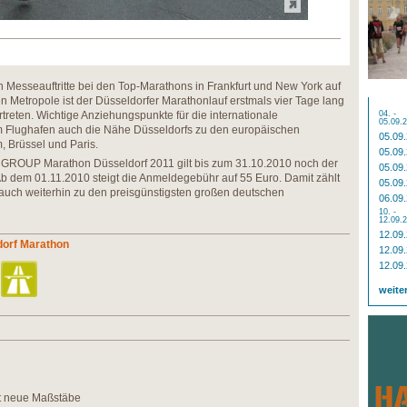
Messeauftritte bei den Top-Marathons in Frankfurt und New York auf
n Metropole ist der Düsseldorfer Marathonlauf erstmals vier Tage lang
treten. Wichtige Anziehungspunkte für die internationale
04. -
05.09.
 Flughafen auch die Nähe Düsseldorfs zu den europäischen
05.09
 Brüssel und Paris.
05.09
OUP Marathon Düsseldorf 2011 gilt bis zum 31.10.2010 noch der
05.09
 Ab dem 01.11.2010 steigt die Anmeldegebühr auf 55 Euro. Damit zählt
05.09
h weiterhin zu den preisgünstigsten großen deutschen
06.09
10. -
12.09.
12.09
dorf Marathon
12.09
12.09
weite
zt neue Maßstäbe