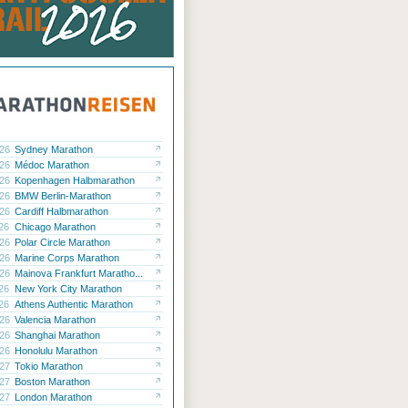
.26
Sydney Marathon
.26
Médoc Marathon
.26
Kopenhagen Halbmarathon
.26
BMW Berlin-Marathon
.26
Cardiff Halbmarathon
.26
Chicago Marathon
.26
Polar Circle Marathon
.26
Marine Corps Marathon
.26
Mainova Frankfurt Maratho...
.26
New York City Marathon
.26
Athens Authentic Marathon
.26
Valencia Marathon
.26
Shanghai Marathon
.26
Honolulu Marathon
.27
Tokio Marathon
.27
Boston Marathon
.27
London Marathon