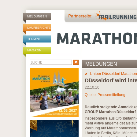
MELDUNGEN
LAUFBERICHTE
TERMINE
MAGAZIN
MELDUNGEN
Uniper Düsseldorf Marathon
Düsseldorf wird int
22.10.10
Quelle: Pressemitteilung
Deutlich steigende Anmeldez
GROUP Marathon Düsseldorf fü
Insbesondere aus Großbritanni
mehr Aktive angemeldet als zum 
Werbung auf Marathonmessen i
Läufen in Berlin, Köln, Münc