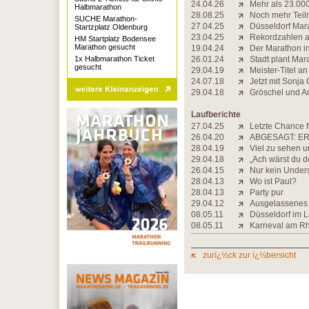
24.04.26
Mehr als 23.00
Halbmarathon
28.08.25
Noch mehr Teil
SUCHE Marathon-
27.04.25
Düsseldorf Mar
Startzplatz Oldenburg
23.04.25
Rekordzahlen a
HM Startplatz Bodensee
Marathon gesucht
19.04.24
Der Marathon in 
1x Halbmarathon Ticket
26.01.24
Stadt plant Ma
gesucht
29.04.19
Meister-Titel a
24.07.18
Jetzt mit Sonja
29.04.18
Gröschel und A
Laufberichte
27.04.25
Letzte Chance f
26.04.20
ABGESAGT: ER
28.04.19
Viel zu sehen u
29.04.18
„Ach wärst du d
26.04.15
Nur kein Under
28.04.13
Wo ist Paul?
28.04.13
Party pur
29.04.12
Ausgelassenes 
08.05.11
Düsseldorf im L
08.05.11
Karneval am Rh
zurï¿½ck zur ï¿½bersicht