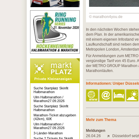
© marathon4you.de
In den nächsten Wochen stehen 
dem Plan. In der amerikanische
mit einem eigenen Infostand ver
Laufkundschaft sind neben dem
Metropolen London, Amsterdam,
Für Anmeldungen zum METRO GR
vergünstige Tarif von 45 Euro.
der METRO GROUP Marathon auc
Marathonläufen.
Informationen: Uniper Düssel
Suche Startplatz Skinfit
Halbmarathon
Ulm Halbmarathon /
Marathon27.09.2026
Suche Startplatz Skinfit
Halbmarathon
Marathon-Ticket abzugeben
(42km), 60€
Mehr zum Thema
Ulm Halbmarathon /
Marathon27.09.2026
Meldungen
3-Länder-Marathon
26.04.26
Düsseldorf set
Suche 2 Tickets für Skinfit