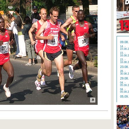
09.08
14. -
15.08.
15. -
16.08.
15. -
16.08.
23.08
28. -
30.08.
29.08
04. -
05.09.
04. -
05.09.
05.09