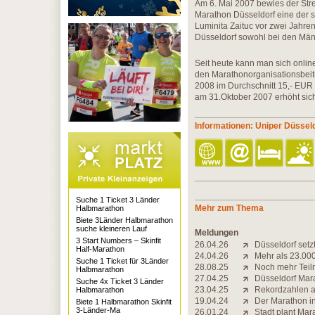
Am 6. Mai 2007 bewies der Str
Marathon Düsseldorf eine der s
Luminita Zaituc vor zwei Jahren 
Düsseldorf sowohl bei den Män
Seit heute kann man sich onli
den Marathonorganisationsbeit
2008 im Durchschnitt 15,- EUR
am 31.Oktober 2007 erhöht sich
Informationen: Uniper Düssel
Suche 1 Ticket 3 Länder
Mehr zum Thema
Halbmarathon
Biete 3Länder Halbmarathon
suche kleineren Lauf
Meldungen
3 Start Numbers – Skinfit
26.04.26
Düsseldorf set
Half-Marathon
24.04.26
Mehr als 23.00
Suche 1 Ticket für 3Länder
28.08.25
Noch mehr Teil
Halbmarathon
27.04.25
Düsseldorf Mar
Suche 4x Ticket 3 Länder
23.04.25
Rekordzahlen a
Halbmarathon
19.04.24
Der Marathon in 
Biete 1 Halbmarathon Skinfit
3-Länder-Ma
26.01.24
Stadt plant Ma