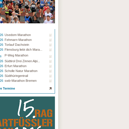
.26
Usedom-Marathon
.26
Fehmarn-Marathon
.26
Torlauf Dachstein
.26
Flensburg liebt dich Mara...
P-Weg Marathon
26
.26
Südtirol Drei Zinnen Alpi...
.26
Erfurt Marathon
.26
Scholle Natur Marathon
.26
Südthüringentrail
.26
swb-Marathon Bremen
re Termine