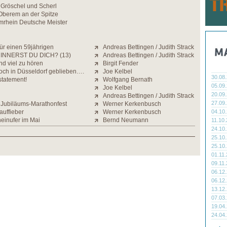
n Gröschel und Scherl
 Oberem an der Spitze
mrhein Deutsche Meister
ür einen 59jährigen
Andreas Bettingen / Judith Strack
INNERST DU DICH? (13)
Andreas Bettingen / Judith Strack
nd viel zu hören
Birgit Fender
och in Düsseldorf geblieben….
Joe Kelbel
30.08
statement!
Wolfgang Bernath
05.09
Joe Kelbel
20.09
Andreas Bettingen / Judith Strack
27.09
Jubiläums-Marathonfest
Werner Kerkenbusch
auffieber
Werner Kerkenbusch
04.10
einufer im Mai
Bernd Neumann
11.10
24.10
25.10
25.10
01.11
09.11
06.12
06.12
13.12
07.03
19.04
24.04