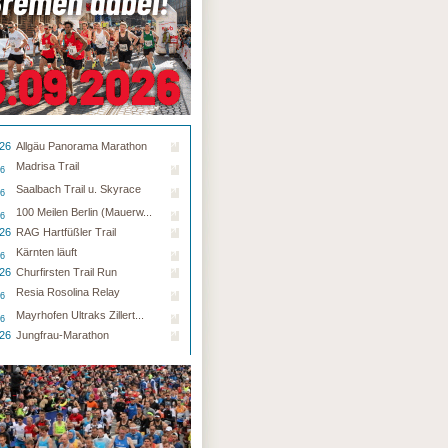
.26
Allgäu Panorama Marathon
Madrisa Trail
26
Saalbach Trail u. Skyrace
26
100 Meilen Berlin (Mauerw...
26
.26
RAG Hartfüßler Trail
Kärnten läuft
26
.26
Churfirsten Trail Run
Resia Rosolina Relay
26
Mayrhofen Ultraks Zillert...
26
.26
Jungfrau-Marathon