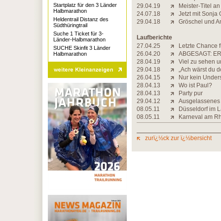
Startplatz für den 3 Länder
29.04.19
Meister-Titel a
Halbmarathon
24.07.18
Jetzt mit Sonja
Heldentrail Distanz des
29.04.18
Gröschel und A
Südthüringtrail
Suche 1 Ticket für 3-
Laufberichte
Länder-Halbmarathon
27.04.25
Letzte Chance f
SUCHE Skinfit 3 Länder
26.04.20
ABGESAGT: ER
Halbmarathon
28.04.19
Viel zu sehen u
29.04.18
„Ach wärst du d
26.04.15
Nur kein Under
28.04.13
Wo ist Paul?
28.04.13
Party pur
29.04.12
Ausgelassenes 
08.05.11
Düsseldorf im L
08.05.11
Karneval am Rh
zurï¿½ck zur ï¿½bersicht