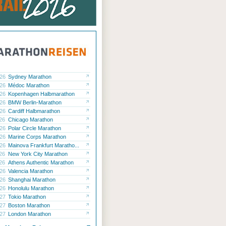
.26
Sydney Marathon
.26
Médoc Marathon
.26
Kopenhagen Halbmarathon
.26
BMW Berlin-Marathon
.26
Cardiff Halbmarathon
.26
Chicago Marathon
.26
Polar Circle Marathon
.26
Marine Corps Marathon
.26
Mainova Frankfurt Maratho...
.26
New York City Marathon
.26
Athens Authentic Marathon
.26
Valencia Marathon
.26
Shanghai Marathon
.26
Honolulu Marathon
.27
Tokio Marathon
.27
Boston Marathon
.27
London Marathon