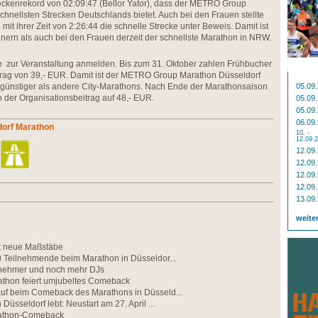
eckenrekord von 02:09:47 (Bellor Yator), dass der METRO Group
chnellsten Strecken Deutschlands bietet. Auch bei den Frauen stellte
mit ihrer Zeit von 2:26:44 die schnelle Strecke unter Beweis. Damit ist
nern als auch bei den Frauen derzeit der schnellste Marathon in NRW.
ne zur Veranstaltung anmelden. Bis zum 31. Oktober zahlen Frühbucher
rag von 39,- EUR. Damit ist der METRO Group Marathon Düsseldorf
 günstiger als andere City-Marathons. Nach Ende der Marathonsaison
05.09
 der Organisationsbeitrag auf 48,- EUR.
05.09
05.09
06.09
dorf Marathon
10. -
12.09.
12.09
12.09
12.09
12.09
13.09
weite
zt neue Maßstäbe
0 Teilnehmende beim Marathon in Düsseldor...
nehmer und noch mehr DJs
athon feiert umjubeltes Comeback
uf beim Comeback des Marathons in Düsseld...
Düsseldorf lebt: Neustart am 27. April ...
rathon-Comeback