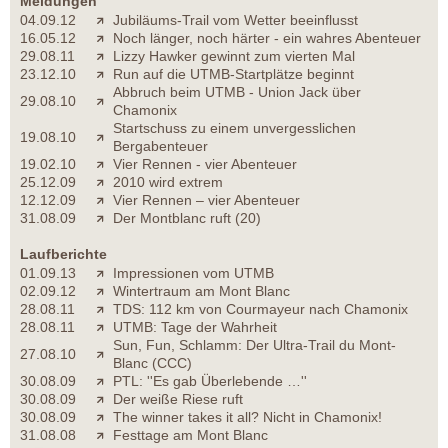
Meldungen
04.09.12
Jubiläums-Trail vom Wetter beeinflusst
16.05.12
Noch länger, noch härter - ein wahres Abenteuer
29.08.11
Lizzy Hawker gewinnt zum vierten Mal
23.12.10
Run auf die UTMB-Startplätze beginnt
Abbruch beim UTMB - Union Jack über
29.08.10
Chamonix
Startschuss zu einem unvergesslichen
19.08.10
Bergabenteuer
19.02.10
Vier Rennen - vier Abenteuer
25.12.09
2010 wird extrem
12.12.09
Vier Rennen – vier Abenteuer
31.08.09
Der Montblanc ruft (20)
Laufberichte
01.09.13
Impressionen vom UTMB
02.09.12
Wintertraum am Mont Blanc
28.08.11
TDS: 112 km von Courmayeur nach Chamonix
28.08.11
UTMB: Tage der Wahrheit
Sun, Fun, Schlamm: Der Ultra-Trail du Mont-
27.08.10
Blanc (CCC)
30.08.09
PTL: ''Es gab Überlebende …''
30.08.09
Der weiße Riese ruft
30.08.09
The winner takes it all? Nicht in Chamonix!
31.08.08
Festtage am Mont Blanc