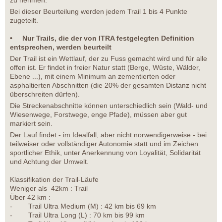
zu nehmen.
Bei dieser Beurteilung werden jedem Trail 1 bis 4 Punkte
zugeteilt.
• Nur Trails, die der von ITRA festgelegten Definition
entsprechen, werden beurteilt
Der Trail ist ein Wettlauf, der zu Fuss gemacht wird und für alle
offen ist. Er findet in freier Natur statt (Berge, Wüste, Wälder,
Ebene ...), mit einem Minimum an zementierten oder
asphaltierten Abschnitten (die 20% der gesamten Distanz nicht
überschreiten dürfen).
Die Streckenabschnitte können unterschiedlich sein (Wald- und
Wiesenwege, Forstwege, enge Pfade), müssen aber gut
markiert sein.
Der Lauf findet - im Idealfall, aber nicht norwendigerweise - bei
teilweiser oder vollständiger Autonomie statt und im Zeichen
sportlicher Ethik, unter Anerkennung von Loyalität, Solidarität
und Achtung der Umwelt.
Klassifikation der Trail-Läufe
Weniger als 42km : Trail
Über 42 km :
- Trail Ultra Medium (M) : 42 km bis 69 km
- Trail Ultra Long (L) : 70 km bis 99 km