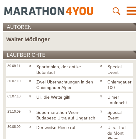
AUTOREN
Walter Mödinger
LAUFBERICHTE
30.09.11
Spartathlon, der antike
Special
Botenlauf
Event
30.07.10
Zwei Übernachtungen in den
Chiemgauer
Chiemgauer Alpen
100
03.07.10
Uli, die Wette gilt!
Ulmer
Laufnacht
23.10.09
Supermarathon Wien-
Special
Budapest: Ultra auf Ungarisch
Event
30.08.09
Der weiße Riese ruft
Ultra Trail
du Mont
Blanc