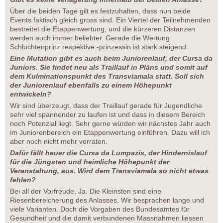
Über die beiden Tage gilt es festzuhalten, dass nun beide
Events faktisch gleich gross sind. Ein Viertel der Teilnehmenden
bestreitet die Etappenwertung, und die kürzeren Distanzen
werden auch immer beliebter. Gerade die Wertung
Schluchtenprinz respektive -prinzessin ist stark steigend.
Eine Mutation gibt es auch beim Juniorenlauf, der Cursa da
Juniors. Sie findet neu als Traillauf in Plàns und somit auf
dem Kulminationspunkt des Transviamala statt. Soll sich
der Juniorenlauf ebenfalls zu einem Höhepunkt
entwickeln?
Wir sind überzeugt, dass der Traillauf gerade für Jugendliche
sehr viel spannender zu laufen ist und dass in diesem Bereich
noch Potenzial liegt. Sehr gerne würden wir nächstes Jahr auch
im Juniorenbereich ein Etappenwertung einführen. Dazu will ich
aber noch nicht mehr verraten.
Dafür fällt heuer die Cursa da Lumpazis, der Hindernislauf
für die Jüngsten und heimliche Höhepunkt der
Veranstaltung, aus. Wird dem Transviamala so nicht etwas
fehlen?
Bei all der Vorfreude, Ja. Die Kleinsten sind eine
Riesenbereicherung des Anlasses. Wir besprachen lange und
viele Varianten. Doch die Vorgaben des Bundesamtes für
Gesundheit und die damit verbundenen Massnahmen liessen