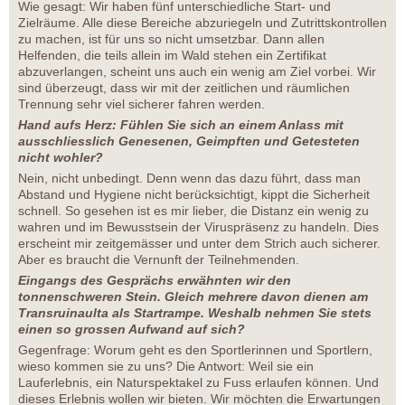
Wie gesagt: Wir haben fünf unterschiedliche Start- und
Zielräume. Alle diese Bereiche abzuriegeln und Zutrittskontrollen
zu machen, ist für uns so nicht umsetzbar. Dann allen
Helfenden, die teils allein im Wald stehen ein Zertifikat
abzuverlangen, scheint uns auch ein wenig am Ziel vorbei. Wir
sind überzeugt, dass wir mit der zeitlichen und räumlichen
Trennung sehr viel sicherer fahren werden.
Hand aufs Herz: Fühlen Sie sich an einem Anlass mit
ausschliesslich Genesenen, Geimpften und Getesteten
nicht wohler?
Nein, nicht unbedingt. Denn wenn das dazu führt, dass man
Abstand und Hygiene nicht berücksichtigt, kippt die Sicherheit
schnell. So gesehen ist es mir lieber, die Distanz ein wenig zu
wahren und im Bewusstsein der Viruspräsenz zu handeln. Dies
erscheint mir zeitgemässer und unter dem Strich auch sicherer.
Aber es braucht die Vernunft der Teilnehmenden.
Eingangs des Gesprächs erwähnten wir den
tonnenschweren Stein. Gleich mehrere davon dienen am
Transruinaulta als Startrampe. Weshalb nehmen Sie stets
einen so grossen Aufwand auf sich?
Gegenfrage: Worum geht es den Sportlerinnen und Sportlern,
wieso kommen sie zu uns? Die Antwort: Weil sie ein
Lauferlebnis, ein Naturspektakel zu Fuss erlaufen können. Und
dieses Erlebnis wollen wir bieten. Wir möchten die Erwartungen