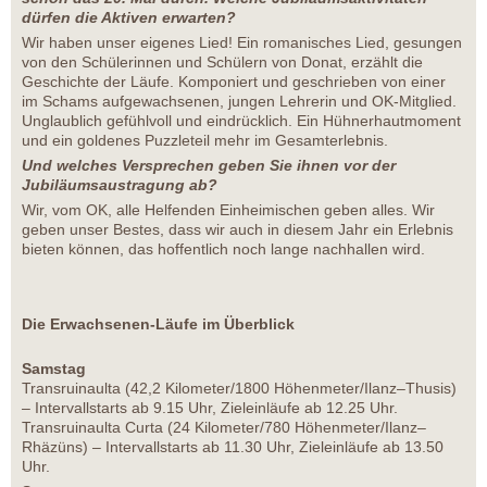
dürfen die Aktiven erwarten?
Wir haben unser eigenes Lied! Ein romanisches Lied, gesungen
von den Schülerinnen und Schülern von Donat, erzählt die
Geschichte der Läufe. Komponiert und geschrieben von einer
im Schams aufgewachsenen, jungen Lehrerin und OK-Mitglied.
Unglaublich gefühlvoll und eindrücklich. Ein Hühnerhautmoment
und ein goldenes Puzzleteil mehr im Gesamterlebnis.
Und welches Versprechen geben Sie ihnen vor der
Jubiläumsaustragung ab?
Wir, vom OK, alle Helfenden Einheimischen geben alles. Wir
geben unser Bestes, dass wir auch in diesem Jahr ein Erlebnis
bieten können, das hoffentlich noch lange nachhallen wird.
Die Erwachsenen-Läufe im Überblick
Samstag
Transruinaulta (42,2 Kilometer/1800 Höhenmeter/Ilanz–Thusis)
– Intervallstarts ab 9.15 Uhr, Zieleinläufe ab 12.25 Uhr.
Transruinaulta Curta (24 Kilometer/780 Höhenmeter/Ilanz–
Rhäzüns) – Intervallstarts ab 11.30 Uhr, Zieleinläufe ab 13.50
Uhr.