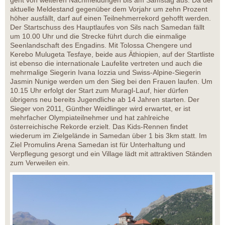
geht von weiteren Nachmeldungen bis am Samstag aus. Da der
aktuelle Meldestand gegenüber dem Vorjahr um zehn Prozent
höher ausfällt, darf auf einen Teilnehmerrekord gehofft werden.
Der Startschuss des Hauptlaufes von Sils nach Samedan fällt
um 10.00 Uhr und die Strecke führt durch die einmalige
Seenlandschaft des Engadins. Mit Tolossa Chengere und
Kerebo Mulugeta Tesfaye, beide aus Äthiopien, auf der Startliste
ist ebenso die internationale Laufelite vertreten und auch die
mehrmalige Siegerin Ivana Iozzia und Swiss-Alpine-Siegerin
Jasmin Nunige werden um den Sieg bei den Frauen laufen. Um
10.15 Uhr erfolgt der Start zum Muragl-Lauf, hier dürfen
übrigens neu bereits Jugendliche ab 14 Jahren starten. Der
Sieger von 2011, Günther Weidlinger wird erwartet, er ist
mehrfacher Olympiateilnehmer und hat zahlreiche
österreichische Rekorde erzielt. Das Kids-Rennen findet
wiederum im Zielgelände in Samedan über 1 bis 3km statt. Im
Ziel Promulins Arena Samedan ist für Unterhaltung und
Verpflegung gesorgt und ein Village lädt mit attraktiven Ständen
zum Verweilen ein.