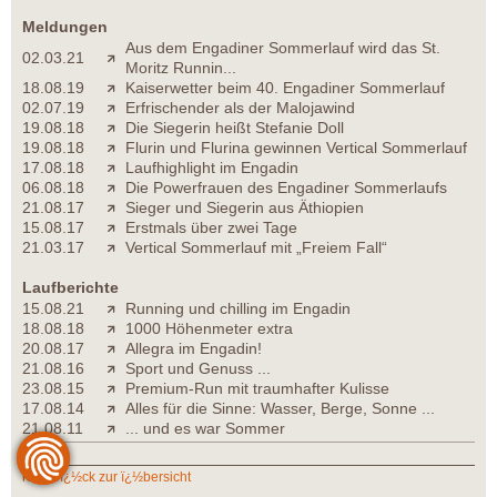
Meldungen
Aus dem Engadiner Sommerlauf wird das St.
02.03.21
Moritz Runnin...
18.08.19
Kaiserwetter beim 40. Engadiner Sommerlauf
02.07.19
Erfrischender als der Malojawind
19.08.18
Die Siegerin heißt Stefanie Doll
19.08.18
Flurin und Flurina gewinnen Vertical Sommerlauf
17.08.18
Laufhighlight im Engadin
06.08.18
Die Powerfrauen des Engadiner Sommerlaufs
21.08.17
Sieger und Siegerin aus Äthiopien
15.08.17
Erstmals über zwei Tage
21.03.17
Vertical Sommerlauf mit „Freiem Fall“
Laufberichte
15.08.21
Running und chilling im Engadin
18.08.18
1000 Höhenmeter extra
20.08.17
Allegra im Engadin!
21.08.16
Sport und Genuss ...
23.08.15
Premium-Run mit traumhafter Kulisse
17.08.14
Alles für die Sinne: Wasser, Berge, Sonne ...
21.08.11
... und es war Sommer
zurï¿½ck zur ï¿½bersicht