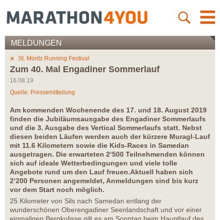
MELDUNGEN
St. Moritz Running Festival
Zum 40. Mal Engadiner Sommerlauf
16.08.19
Quelle: Pressemitteilung
Am kommenden Wochenende des 17. und 18. August 2019
finden die Jubiläumsausgabe des Engadiner Sommerlaufs
und die 3. Ausgabe des Vertical Sommerlaufs statt. Nebst
diesen beiden Läufen werden auch der kürzere Muragl-Lauf
mit 11.6 Kilometern sowie die Kids-Races in Samedan
ausgetragen. Die erwarteten 2‘500 Teilnehmenden können
sich auf ideale Wetterbedingungen und viele tolle
Angebote rund um den Lauf freuen.Aktuell haben sich
2‘200 Personen angemeldet, Anmeldungen sind bis kurz
vor dem Start noch möglich.
25 Kilometer von Sils nach Samedan entlang der
wunderschönen Oberengadiner Seenlandschaft und vor einer
einmaligen Bergkulisse gilt es am Sonntag beim Hauptlauf des