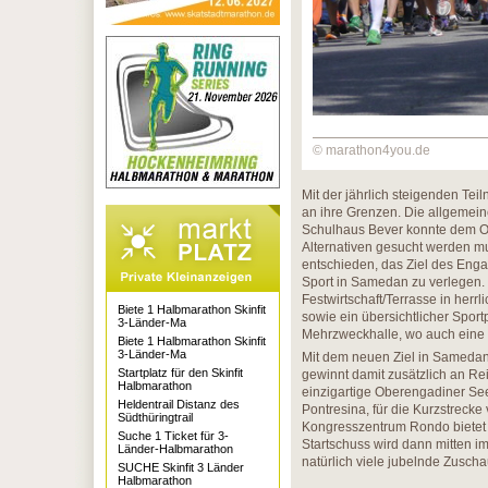
© marathon4you.de
Mit der jährlich steigenden Tei
an ihre Grenzen. Die allgemei
Schulhaus Bever konnte dem Or
Alternativen gesucht werden m
entschieden, das Ziel des Enga
Sport in Samedan zu verlegen.
Festwirtschaft/Terrasse in herrl
Biete 1 Halbmarathon Skinfit
sowie ein übersichtlicher Sport
3-Länder-Ma
Mehrzweckhalle, wo auch eine a
Biete 1 Halbmarathon Skinfit
3-Länder-Ma
Mit dem neuen Ziel in Sameda
Startplatz für den Skinfit
gewinnt damit zusätzlich an Rei
Halbmarathon
einzigartige Oberengadiner See
Heldentrail Distanz des
Pontresina, für die Kurzstreck
Südthüringtrail
Kongresszentrum Rondo bietet s
Suche 1 Ticket für 3-
Startschuss wird dann mitten im
Länder-Halbmarathon
natürlich viele jubelnde Zusch
SUCHE Skinfit 3 Länder
Halbmarathon