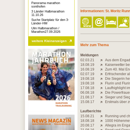
Panorama marathon
sonthofen
Informationen: St. Moritz Runn
3 Länder Halbmarathon
11.10.26
Suche Startplatz für den 3-
Länder-HM
Ulm Halbmarathon /
Marathon27.09.2026
Mehr zum Thema
Meldungen
02.03.21
Aus dem Engadin
18.08.19
Kaiserwetter b
16.08.19
Zum 40. Mal En
02.07.19
Erfrischender a
19.08.18
Die Siegerin hei
19.08.18
Flurin und Flur
17.08.18
Laufhighlight i
06.08.18
Die Powerfraue
21.08.17
Sieger und Sieg
15.08.17
Erstmals über 
Laufberichte
15.08.21
Running und ch
18.08.18
1000 Höhenmete
20.08.17
Allegra im Enga