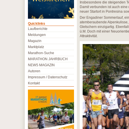
Insbesondere die steigenden T
Damit verbunden ist auch eine 
neuer Startort in Pontresina s
Der Engadiner Sommerlauf, einer
atemberaubende Alpenkulisse, 
Quicklinks
Gletschern einzigartig. Ebenfa
Laufberichte
ü.M. Doch mit einer Neuorienti
Meldungen
Attraktivität.
Magazin
Marktplatz
Marathon-Suche
MARATHON JAHRBUCH
NEWS MAGAZIN
Autoren
Impressum / Datenschutz
Kontakt