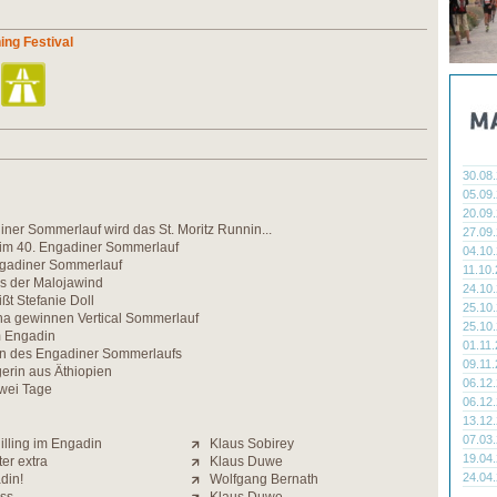
ing Festival
30.08
05.09
20.09
er Sommerlauf wird das St. Moritz Runnin...
27.09
eim 40. Engadiner Sommerlauf
04.10
gadiner Sommerlauf
11.10
ls der Malojawind
24.10
ßt Stefanie Doll
25.10
ina gewinnen Vertical Sommerlauf
25.10
m Engadin
01.11
n des Engadiner Sommerlaufs
09.11
erin aus Äthiopien
06.12
zwei Tage
06.12
13.12
07.03
illing im Engadin
Klaus Sobirey
19.04
r extra
Klaus Duwe
24.04
din!
Wolfgang Bernath