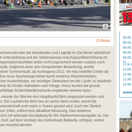
05.09
25 Bilder
05.09
05.09
lnehmerzahl kam die Infrastruktur und Logistik im Ziel Bever allmählich
05.09
ne Unterstützung und die Verbesserung resp.Kapazitätserhöhung im
06.09
ganisationskomitee leider nicht zugesichert werden sodass nach
10. -
12.09.
usste. Aufgrund einer sehr kompetenten Bewerbung, wurde
12.09
diner Sommerlaufs, ab Austragung 2012, ins neu erstellte Center da
12.09
 Die neue Sportanlage bietet damit moderne Räumlichkeiten,
12.09
icher Aussichtslage, ein würdiger Zieleinlauf um die Läufer zu bejubeln
12.09
platz für Kinder-Aktivitäten und Village. Hinzu kommt die grosse
llfällige Schlechtwettervariante angeboten werden kann.
weite
n musste die Strecke des Hauptlaufs/26km angepasst werden und
z. Die Laufstrecke führt neu an sechs Seen vorbei, womit die
nlandschaft noch mehr in Szene gesetzt wird. Auch der Startort
e von 10km, erfährt eine attraktive Neuerung. Das moderne
ich mit optimaler Ausstattung für die Startnummernausgabe an. Der
 Dorf, auf dem Vorplatz des Hallenbads Bellavita, erfolgen, wobei
auer erwartet werden.