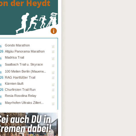
Gondo Marathon
26
.26
Allgäu Panorama Marathon
Madrisa Trail
26
Saalbach Trail u. Skyrace
26
100 Meilen Berlin (Mauerw...
26
.26
RAG Hartfüßler Trail
Kärnten läuft
26
.26
Churfirsten Trail Run
Resia Rosolina Relay
26
Mayrhofen Ultraks Zillert...
26