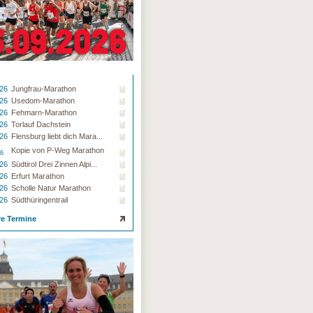
.26
Jungfrau-Marathon
.26
Usedom-Marathon
.26
Fehmarn-Marathon
.26
Torlauf Dachstein
.26
Flensburg liebt dich Mara...
Kopie von P-Weg Marathon
26
.26
Südtirol Drei Zinnen Alpi...
.26
Erfurt Marathon
.26
Scholle Natur Marathon
.26
Südthüringentrail
re Termine