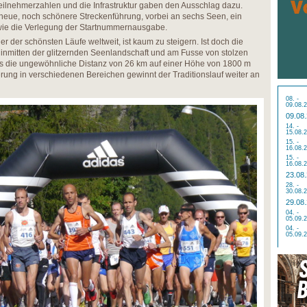
eilnehmerzahlen und die Infrastruktur gaben den Ausschlag dazu.
neue, noch schönere Streckenführung, vorbei an sechs Seen, ein
owie die Verlegung der Startnummernausgabe.
 der schönsten Läufe weltweit, ist kaum zu steigern. Ist doch die
inmitten der glitzernden Seenlandschaft und am Fusse von stolzen
lls die ungewöhnliche Distanz von 26 km auf einer Höhe von 1800 m
erung in verschiedenen Bereichen gewinnt der Traditionslauf weiter an
08. -
09.08.
09.08
14. -
15.08.
15. -
16.08.
15. -
16.08.
23.08
28. -
30.08.
29.08
04. -
05.09.
04. -
05.09.