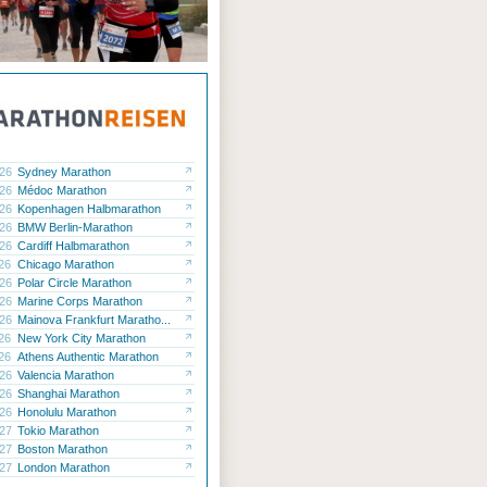
.26
Sydney Marathon
.26
Médoc Marathon
.26
Kopenhagen Halbmarathon
.26
BMW Berlin-Marathon
.26
Cardiff Halbmarathon
.26
Chicago Marathon
.26
Polar Circle Marathon
.26
Marine Corps Marathon
.26
Mainova Frankfurt Maratho...
.26
New York City Marathon
.26
Athens Authentic Marathon
.26
Valencia Marathon
.26
Shanghai Marathon
.26
Honolulu Marathon
.27
Tokio Marathon
.27
Boston Marathon
.27
London Marathon