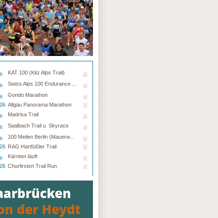
KAT 100 (Kitz Alps Trail)
26
Swiss Alps 100 Endurance ...
26
Gondo Marathon
26
.26
Allgäu Panorama Marathon
Madrisa Trail
26
Saalbach Trail u. Skyrace
26
100 Meilen Berlin (Mauerw...
26
.26
RAG Hartfüßler Trail
Kärnten läuft
26
.26
Churfirsten Trail Run