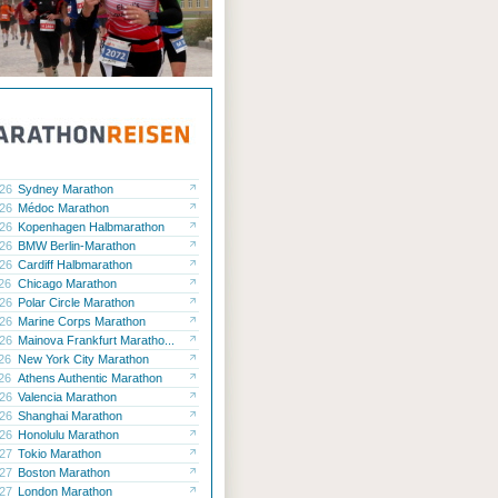
.26
Sydney Marathon
.26
Médoc Marathon
.26
Kopenhagen Halbmarathon
.26
BMW Berlin-Marathon
.26
Cardiff Halbmarathon
.26
Chicago Marathon
.26
Polar Circle Marathon
.26
Marine Corps Marathon
.26
Mainova Frankfurt Maratho...
.26
New York City Marathon
.26
Athens Authentic Marathon
.26
Valencia Marathon
.26
Shanghai Marathon
.26
Honolulu Marathon
.27
Tokio Marathon
.27
Boston Marathon
.27
London Marathon