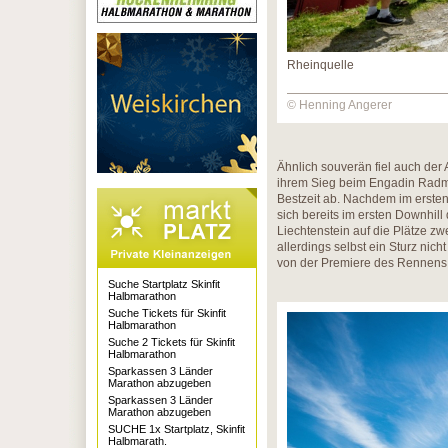
Rheinquelle
© Henning Angerer
Ähnlich souverän fiel auch der 
ihrem Sieg beim Engadin Radmar
Bestzeit ab. Nachdem im ersten 
sich bereits im ersten Downhi
Liechtenstein auf die Plätze zwe
allerdings selbst ein Sturz nich
von der Premiere des Rennens
Suche Startplatz Skinfit
Halbmarathon
Suche Tickets für Skinfit
Halbmarathon
Suche 2 Tickets für Skinfit
Halbmarathon
Sparkassen 3 Länder
Marathon abzugeben
Sparkassen 3 Länder
Marathon abzugeben
SUCHE 1x Startplatz, Skinfit
Halbmarath.