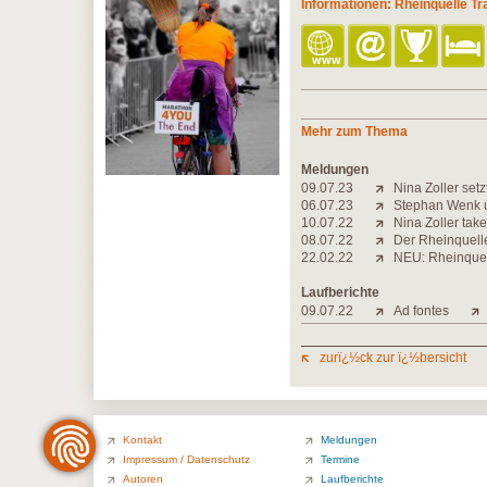
Informationen: Rheinquelle Tra
Mehr zum Thema
Meldungen
09.07.23
Nina Zoller setzt
06.07.23
Stephan Wenk un
10.07.22
Nina Zoller take
08.07.22
Der Rheinquelle
22.02.22
NEU: Rheinquel
Laufberichte
09.07.22
Ad fontes
zurï¿½ck zur ï¿½bersicht
Kontakt
Meldungen
Impressum / Datenschutz
Termine
Autoren
Laufberichte