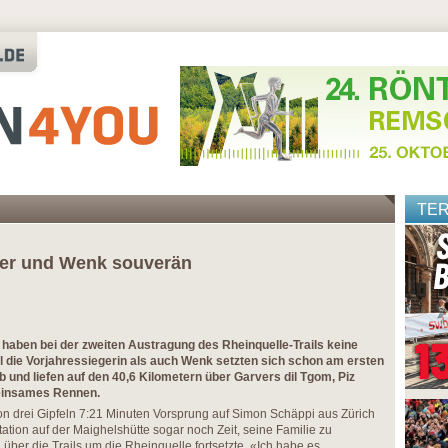
TE
ller und Wenk souverän
haben bei der zweiten Austragung des Rheinquelle-Trails keine
l die Vorjahressiegerin als auch Wenk setzten sich schon am ersten
 und liefen auf den 40,6 Kilometern über Garvers dil Tgom, Piz
 einsames Rennen.
on drei Gipfeln 7:21 Minuten Vorsprung auf Simon Schäppi aus Zürich
ation auf der Maighelshütte sogar noch Zeit, seine Familie zu
über die Trails um die Rheinquelle fortsetzte. «Ich habe es