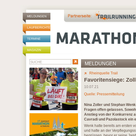
MELDUNGEN
LAUFBERICHTE
TERMINE
MAGAZIN
MELDUNGEN
Rheinquelle Trail
Favoritensiege: Zo
10.07.21
Quelle: Pressemitteilung
Nina Zoller und Stephan Wenk 
Fragen offen gelassen. Sowoh
Anstieg von der Konkurrenz ab
Cavradi und Pazolastock ein
Wenk hatte bereits am ersten v
und hatte an der Verpflegungsst
begrüssen, bevor er seine Jagd 