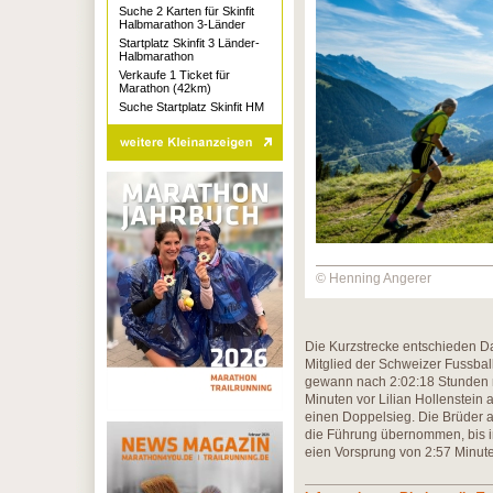
Suche 2 Karten für Skinfit
Halbmarathon 3-Länder
Startplatz Skinfit 3 Länder-
Halbmarathon
Verkaufe 1 Ticket für
Marathon (42km)
Suche Startplatz Skinfit HM
© Henning Angerer
Die Kurzstrecke entschieden Da
Mitglied der Schweizer Fussba
gewann nach 2:02:18 Stunden m
Minuten vor Lilian Hollenstein
einen Doppelsieg. Die Brüder a
die Führung übernommen, bis ins
eien Vorsprung von 2:57 Minut