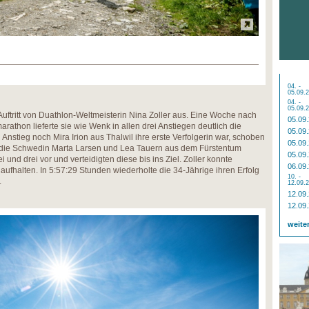
04. -
05.09.
04. -
05.09.
Auftritt von Duathlon-Weltmeisterin Nina Zoller aus. Eine Woche nach
05.09
athon lieferte sie wie Wenk in allen drei Anstiegen deutlich die
05.09
Anstieg noch Mira Irion aus Thalwil ihre erste Verfolgerin war, schoben
05.09
ll die Schwedin Marta Larsen und Lea Tauern aus dem Fürstentum
05.09
i und drei vor und verteidigten diese bis ins Ziel. Zoller konnte
06.09
t aufhalten. In 5:57:29 Stunden wiederholte die 34-Jährige ihren Erfolg
10. -
.
12.09.
12.09
12.09
weite