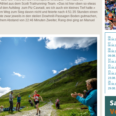
Athlet aus dem Scott-Trailrunning-Team. «Das ist hier oben so etwas
f den Aufstieg zum Piz Cavradi, wo ich auch ein kleines Tief hatte.»
inem Weg zum Sieg davon nicht und feierte nach 4:51:35 Stunden einen
te zwar jeweils in den steilen Dowhnill-Passagen Boden gutmachen,
chem Abstand von 22:46 Minuten Zweiter, Rang drei ging an Manuel
06. -
08.08.
07. -
09.08.
08. -
09.08.
09.08
14. -
15.08.
15. -
16.08.
15. -
16.08.
23.08
28. -
30.08.
29.08