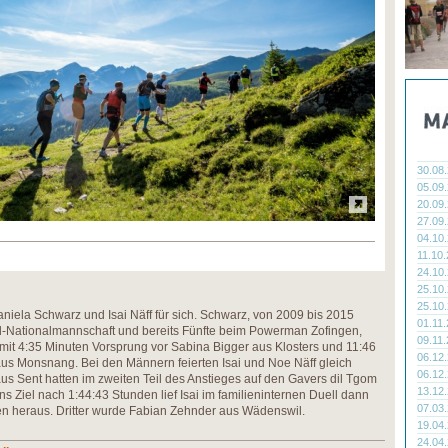
30.08
05.09
20.09
27.09
04.10
11.10
24.10
25.10
25.10
niela Schwarz und Isai Näff für sich. Schwarz, von 2009 bis 2015
01.11
ll-Nationalmannschaft und bereits Fünfte beim Powerman Zofingen,
09.11
it 4:35 Minuten Vorsprung vor Sabina Bigger aus Klosters und 11:46
06.12
 aus Monsnang. Bei den Männern feierten Isai und Noe Näff gleich
06.12
us Sent hatten im zweiten Teil des Anstieges auf den Gavers dil Tgom
13.12
 Ziel nach 1:44:43 Stunden lief Isai im familieninternen Duell dann
07.03
en heraus. Dritter wurde Fabian Zehnder aus Wädenswil.
19.04
24.04