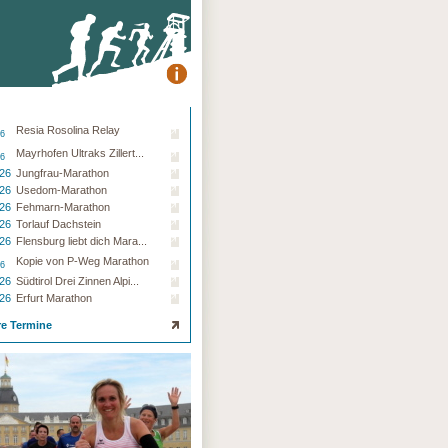
Resia Rosolina Relay
26
Mayrhofen Ultraks Zillert...
26
.26
Jungfrau-Marathon
.26
Usedom-Marathon
.26
Fehmarn-Marathon
.26
Torlauf Dachstein
.26
Flensburg liebt dich Mara...
Kopie von P-Weg Marathon
26
.26
Südtirol Drei Zinnen Alpi...
.26
Erfurt Marathon
re Termine