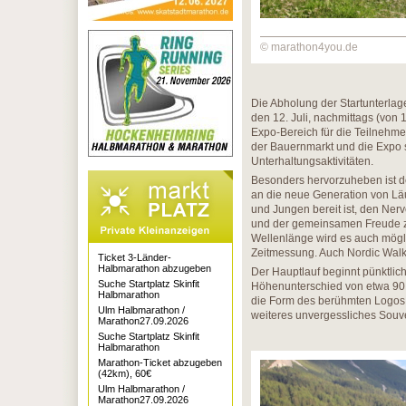
© marathon4you.de
Die Abholung der Startunterla
den 12. Juli, nachmittags (von 
Expo-Bereich für die Teilnehmer 
der Bauernmarkt und die Expo s
Unterhaltungsaktivitäten.
Besonders hervorzuheben ist de
an die neue Generation von Lä
und Jungen bereit ist, den Ner
und der gemeinsamen Freude zu
Wellenlänge wird es auch mögli
Zeitmessung. Auch Nordic Wal
Ticket 3-Länder-
Halbmarathon abzugeben
Der Hauptlauf beginnt pünktli
Suche Startplatz Skinfit
Höhenunterschied von etwa 90 Me
Halbmarathon
die Form des berühmten Logos 
Ulm Halbmarathon /
weiteres unvergessliches Souv
Marathon27.09.2026
Suche Startplatz Skinfit
Halbmarathon
Marathon-Ticket abzugeben
(42km), 60€
Ulm Halbmarathon /
Marathon27.09.2026