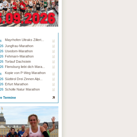
Mayrhofen Ultraks Zillert...
26
.26
Jungfrau-Marathon
.26
Usedom-Marathon
.26
Fehmarn-Marathon
.26
Torlauf Dachstein
.26
Flensburg liebt dich Mara...
Kopie von P-Weg Marathon
26
.26
Südtirol Drei Zinnen Alpi...
.26
Erfurt Marathon
.26
Scholle Natur Marathon
re Termine