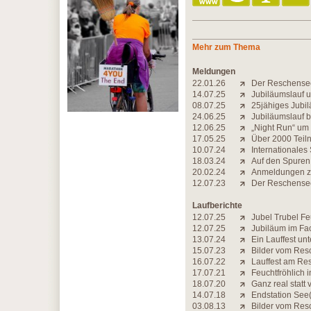
Mehr zum Thema
Meldungen
22.01.26
Der Reschensee
14.07.25
Jubiläumslauf u
08.07.25
25jähiges Jubi
24.06.25
Jubiläumslauf b
12.06.25
„Night Run“ u
17.05.25
Über 2000 Teil
10.07.24
Internationales
18.03.24
Auf den Spuren
20.02.24
Anmeldungen zu 
12.07.23
Der Reschensee 
Laufberichte
12.07.25
Jubel Trubel F
12.07.25
Jubiläum im Fa
13.07.24
Ein Lauffest un
15.07.23
Bilder vom Res
16.07.22
Lauffest am Re
17.07.21
Feuchtfröhlich 
18.07.20
Ganz real statt v
14.07.18
Endstation See
03.08.13
Bilder vom Res