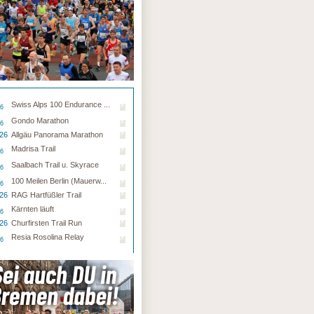
Swiss Alps 100 Endurance ...
26
Gondo Marathon
26
.26
Allgäu Panorama Marathon
Madrisa Trail
26
Saalbach Trail u. Skyrace
26
100 Meilen Berlin (Mauerw...
26
.26
RAG Hartfüßler Trail
Kärnten läuft
26
.26
Churfirsten Trail Run
Resia Rosolina Relay
26