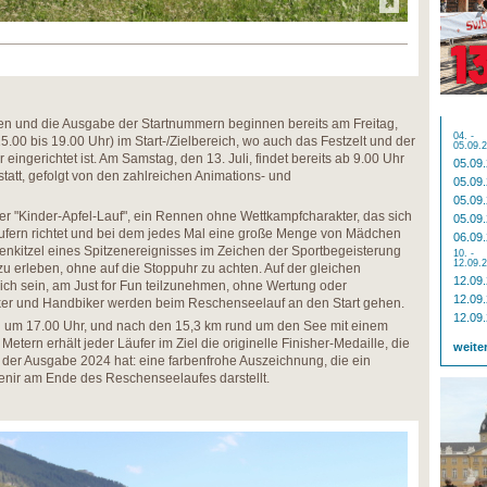
gen und die Ausgabe der Startnummern beginnen bereits am Freitag,
04. -
15.00 bis 19.00 Uhr) im Start-/Zielbereich, wo auch das Festzelt und der
05.09.
eingerichtet ist. Am Samstag, den 13. Juli, findet bereits ab 9.00 Uhr
05.09
tatt, gefolgt von den zahlreichen Animations- und
05.09
05.09
r "Kinder-Apfel-Lauf", ein Rennen ohne Wettkampfcharakter, das sich
05.09
ufern richtet und bei dem jedes Mal eine große Menge von Mädchen
06.09
venkitzel eines Spitzenereignisses im Zeichen der Sportbegeisterung
10. -
12.09.
 erleben, ohne auf die Stoppuhr zu achten. Auf der gleichen
12.09
ch sein, am Just for Fun teilzunehmen, ohne Wertung oder
12.09
ker und Handbiker werden beim Reschenseelauf an den Start gehen.
12.09
ch um 17.00 Uhr, und nach den 15,3 km rund um den See mit einem
tern erhält jeder Läufer im Ziel die originelle Finisher-Medaille, die
weite
der Ausgabe 2024 hat: eine farbenfrohe Auszeichnung, die ein
enir am Ende des Reschenseelaufes darstellt.