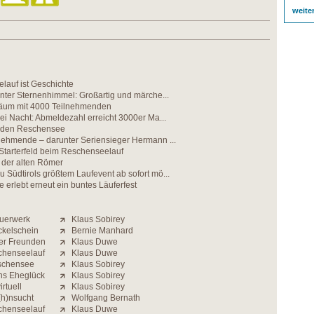
weite
lauf ist Geschichte
nter Sternenhimmel: Großartig und märche...
läum mit 4000 Teilnehmenden
ei Nacht: Abmeldezahl erreicht 3000er Ma...
m den Reschensee
nehmende – darunter Seriensieger Hermann ...
 Starterfeld beim Reschenseelauf
 der alten Römer
Südtirols größtem Laufevent ab sofort mö...
erlebt erneut ein buntes Läuferfest
euerwerk
Klaus Sobirey
ckelschein
Bernie Manhard
ter Freunden
Klaus Duwe
chenseelauf
Klaus Duwe
schensee
Klaus Sobirey
ins Eheglück
Klaus Sobirey
irtuell
Klaus Sobirey
(h)nsucht
Wolfgang Bernath
chenseelauf
Klaus Duwe