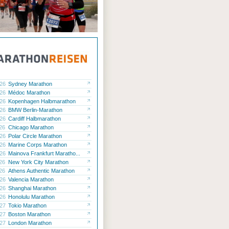
.26
Sydney Marathon
.26
Médoc Marathon
.26
Kopenhagen Halbmarathon
.26
BMW Berlin-Marathon
.26
Cardiff Halbmarathon
.26
Chicago Marathon
.26
Polar Circle Marathon
.26
Marine Corps Marathon
.26
Mainova Frankfurt Maratho...
.26
New York City Marathon
.26
Athens Authentic Marathon
.26
Valencia Marathon
.26
Shanghai Marathon
.26
Honolulu Marathon
.27
Tokio Marathon
.27
Boston Marathon
.27
London Marathon