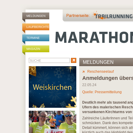
MELDUNGEN
LAUFBERICHTE
TERMINE
MAGAZIN
MELDUNGEN
Reschenseelauf
Anmeldungen übersc
22.05.24
Quelle: Pressemitteilung
Deutlich mehr als tausend an
Ufern des malerischen Reschn
versunkenen Kirchturms von G
Zahlreiche LäuferInnen und Te
schmücken. Dank des kompeten
Detail kümmert, können sich al
kürzlich auch das Highlight des