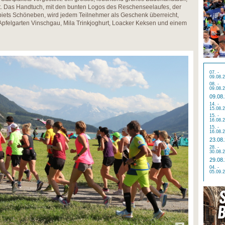
 ist. Das Handtuch, mit den bunten Logos des Reschenseelaufes, der
biets Schöneben, wird jedem Teilnehmer als Geschenk überreicht,
Apfelgarten Vinschgau, Mila Trinkjoghurt, Loacker Keksen und einem
07. -
09.08.
08. -
09.08.
09.08
14. -
15.08.
15. -
16.08.
15. -
16.08.
23.08
28. -
30.08.
29.08
04. -
05.09.