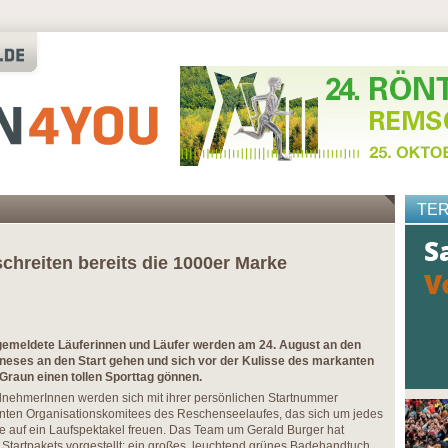
TE
hreiten bereits die 1000er Marke
gemeldete Läuferinnen und Läufer werden am 24. August an den
eses an den Start gehen und sich vor der Kulisse des markanten
raun einen tollen Sporttag gönnen.
ilnehmerInnen werden sich mit ihrer persönlichen Startnummer
ten Organisationskomitees des Reschenseelaufes, das sich um jedes
le auf ein Laufspektakel freuen. Das Team um Gerald Burger hat
 Startpakets vorgestellt: ein großes, leuchtend grünes Badehandtuch,