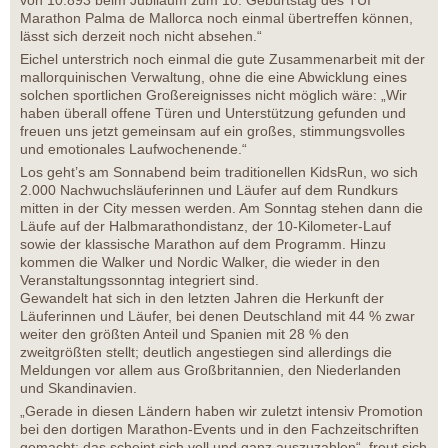
von 10.893 beim Jubiläum zum 10. Geburtstag des TUI
Marathon Palma de Mallorca noch einmal übertreffen können,
lässt sich derzeit noch nicht absehen.“
Eichel unterstrich noch einmal die gute Zusammenarbeit mit der
mallorquinischen Verwaltung, ohne die eine Abwicklung eines
solchen sportlichen Großereignisses nicht möglich wäre: „Wir
haben überall offene Türen und Unterstützung gefunden und
freuen uns jetzt gemeinsam auf ein großes, stimmungsvolles
und emotionales Laufwochenende.“
Los geht’s am Sonnabend beim traditionellen KidsRun, wo sich
2.000 Nachwuchsläuferinnen und Läufer auf dem Rundkurs
mitten in der City messen werden. Am Sonntag stehen dann die
Läufe auf der Halbmarathondistanz, der 10-Kilometer-Lauf
sowie der klassische Marathon auf dem Programm. Hinzu
kommen die Walker und Nordic Walker, die wieder in den
Veranstaltungssonntag integriert sind.
Gewandelt hat sich in den letzten Jahren die Herkunft der
Läuferinnen und Läufer, bei denen Deutschland mit 44 % zwar
weiter den größten Anteil und Spanien mit 28 % den
zweitgrößten stellt; deutlich angestiegen sind allerdings die
Meldungen vor allem aus Großbritannien, den Niederlanden
und Skandinavien.
„Gerade in diesen Ländern haben wir zuletzt intensiv Promotion
bei den dortigen Marathon-Events und in den Fachzeitschriften
gemacht; das scheint sich voll und ganz auszuzahlen“, freut sich