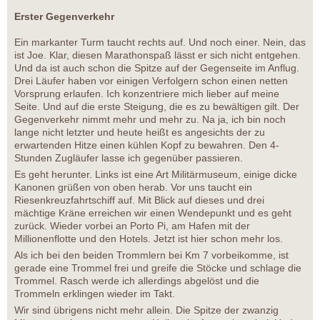
Erster Gegenverkehr
Ein markanter Turm taucht rechts auf. Und noch einer. Nein, das
ist Joe. Klar, diesen Marathonspaß lässt er sich nicht entgehen.
Und da ist auch schon die Spitze auf der Gegenseite im Anflug.
Drei Läufer haben vor einigen Verfolgern schon einen netten
Vorsprung erlaufen. Ich konzentriere mich lieber auf meine
Seite. Und auf die erste Steigung, die es zu bewältigen gilt. Der
Gegenverkehr nimmt mehr und mehr zu. Na ja, ich bin noch
lange nicht letzter und heute heißt es angesichts der zu
erwartenden Hitze einen kühlen Kopf zu bewahren. Den 4-
Stunden Zugläufer lasse ich gegenüber passieren.
Es geht herunter. Links ist eine Art Militärmuseum, einige dicke
Kanonen grüßen von oben herab. Vor uns taucht ein
Riesenkreuzfahrtschiff auf. Mit Blick auf dieses und drei
mächtige Kräne erreichen wir einen Wendepunkt und es geht
zurück. Wieder vorbei an Porto Pi, am Hafen mit der
Millionenflotte und den Hotels. Jetzt ist hier schon mehr los.
Als ich bei den beiden Trommlern bei Km 7 vorbeikomme, ist
gerade eine Trommel frei und greife die Stöcke und schlage die
Trommel. Rasch werde ich allerdings abgelöst und die
Trommeln erklingen wieder im Takt.
Wir sind übrigens nicht mehr allein. Die Spitze der zwanzig