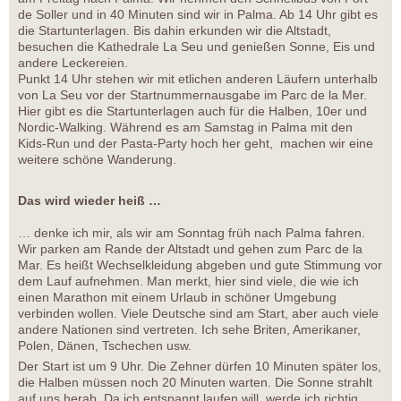
de Soller und in 40 Minuten sind wir in Palma. Ab 14 Uhr gibt es
die Startunterlagen. Bis dahin erkunden wir die Altstadt,
besuchen die Kathedrale La Seu und genießen Sonne, Eis und
andere Leckereien.
Punkt 14 Uhr stehen wir mit etlichen anderen Läufern unterhalb
von La Seu vor der Startnummernausgabe im Parc de la Mer.
Hier gibt es die Startunterlagen auch für die Halben, 10er und
Nordic-Walking. Während es am Samstag in Palma mit den
Kids-Run und der Pasta-Party hoch her geht, machen wir eine
weitere schöne Wanderung.
Das wird wieder heiß …
… denke ich mir, als wir am Sonntag früh nach Palma fahren.
Wir parken am Rande der Altstadt und gehen zum Parc de la
Mar. Es heißt Wechselkleidung abgeben und gute Stimmung vor
dem Lauf aufnehmen. Man merkt, hier sind viele, die wie ich
einen Marathon mit einem Urlaub in schöner Umgebung
verbinden wollen. Viele Deutsche sind am Start, aber auch viele
andere Nationen sind vertreten. Ich sehe Briten, Amerikaner,
Polen, Dänen, Tschechen usw.
Der Start ist um 9 Uhr. Die Zehner dürfen 10 Minuten später los,
die Halben müssen noch 20 Minuten warten. Die Sonne strahlt
auf uns herab. Da ich entspannt laufen will, werde ich richtig