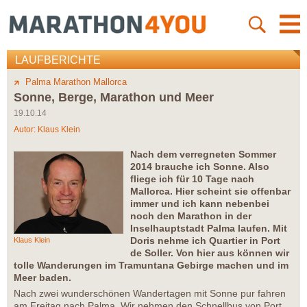
LAUFBERICHTE
Palma Marathon Mallorca
Sonne, Berge, Marathon und Meer
19.10.14
Autor:
Klaus Klein
Nach dem verregneten Sommer
2014 brauche ich Sonne. Also
fliege ich für 10 Tage nach
Mallorca. Hier scheint sie offenbar
immer und ich kann nebenbei
noch den Marathon in der
Inselhauptstadt Palma laufen. Mit
Doris nehme ich Quartier in Port
Klaus Klein
de Soller. Von hier aus können wir
tolle Wanderungen im Tramuntana Gebirge machen und im
Meer baden.
Nach zwei wunderschönen Wandertagen mit Sonne pur fahren
am Freitag nach Palma. Wir nehmen den Schnellbus von Port