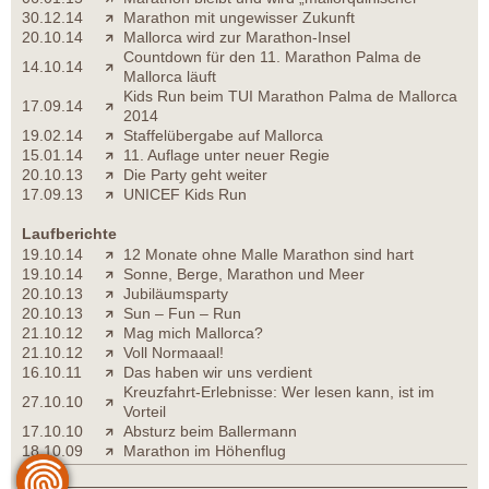
30.12.14
Marathon mit ungewisser Zukunft
20.10.14
Mallorca wird zur Marathon-Insel
Countdown für den 11. Marathon Palma de
14.10.14
Mallorca läuft
Kids Run beim TUI Marathon Palma de Mallorca
17.09.14
2014
19.02.14
Staffelübergabe auf Mallorca
15.01.14
11. Auflage unter neuer Regie
20.10.13
Die Party geht weiter
17.09.13
UNICEF Kids Run
Laufberichte
19.10.14
12 Monate ohne Malle Marathon sind hart
19.10.14
Sonne, Berge, Marathon und Meer
20.10.13
Jubiläumsparty
20.10.13
Sun – Fun – Run
21.10.12
Mag mich Mallorca?
21.10.12
Voll Normaaal!
16.10.11
Das haben wir uns verdient
Kreuzfahrt-Erlebnisse: Wer lesen kann, ist im
27.10.10
Vorteil
17.10.10
Absturz beim Ballermann
18.10.09
Marathon im Höhenflug