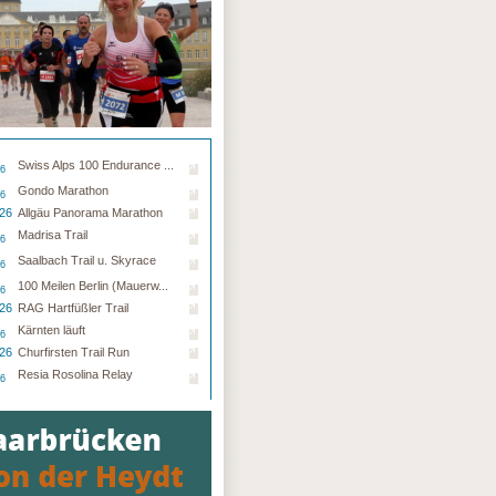
Swiss Alps 100 Endurance ...
26
Gondo Marathon
26
.26
Allgäu Panorama Marathon
Madrisa Trail
26
Saalbach Trail u. Skyrace
26
100 Meilen Berlin (Mauerw...
26
.26
RAG Hartfüßler Trail
Kärnten läuft
26
.26
Churfirsten Trail Run
Resia Rosolina Relay
26