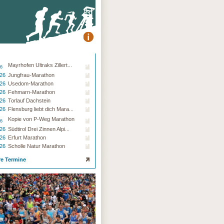
Mayrhofen Ultraks Zillert...
26
.26
Jungfrau-Marathon
.26
Usedom-Marathon
.26
Fehmarn-Marathon
.26
Torlauf Dachstein
.26
Flensburg liebt dich Mara...
Kopie von P-Weg Marathon
26
.26
Südtirol Drei Zinnen Alpi...
.26
Erfurt Marathon
.26
Scholle Natur Marathon
re Termine