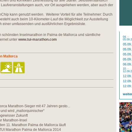
ichen und korrekten Zeitmessung für alle Starter. Selbstverständlich
 Laufveranstaltungen auch, vor Ort ausgeliehen werden, aber auch der
hip kann genutzt werden. Weiterer Vorteil für alle Teilnehmer: Durch
steht auch beim 10-Kilometer-Lauf die Möglichkeit zur Ausstellung
h einer umfassenden und ausführlichen Ergebnisliste.
m schönsten Inselmarathon in Palma de Mallorca und sämtliche
04. -
ernet unter
www.tui-marathon.com
05.09.
05.09
05.09
05.09
n Mallorca
05.09
06.09
10. -
12.09.
12.09
12.09
12.09
weite
orca Marathon-Sieger mit 47 Jahren gesto...
 und wird „mallorquinischer“
ngewisser Zukunft
ur Marathon-Insel
en 11. Marathon Palma de Mallorca läuft
TUI Marathon Palma de Mallorca 2014