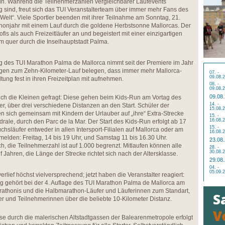
n. Während die Teilnehmerzahlen vergleichbarer Laufevents
g sind, freut sich das TUI Veranstalterteam über immer mehr Fans des
Welt“. Viele Sportler beenden mit ihrer Teilnahme am Sonntag, 21.
thonjahr mit einem Lauf durch die goldene Herbstsonne Mallorcas. Der
is als auch Freizeitläufer an und begeistert mit einer einzigartigen
 quer durch die Inselhauptstadt Palma.
g des TUI Marathon Palma de Mallorca nimmt seit der Premiere im Jahr
ngen zum Zehn-Kilometer-Lauf belegen, dass immer mehr Mallorca-
07. -
09.08.
ung fest in ihren Freizeitplan mit aufnehmen.
08. -
09.08.
09.08
uch die Kleinen gefragt: Diese gehen beim Kids-Run am Vortag des
14. -
r, über drei verschiedene Distanzen an den Start. Schüler der
15.08.
n sich gemeinsam mit Kindern der Urlauber auf „ihre“ Extra-Strecke
15. -
16.08.
rale, durch den Parc de la Mar. Der Start des Kids-Run erfolgt ab 17
15. -
hsläufer entweder in allen Intersport-Filialen auf Mallorca oder am
16.08.
lden: Freitag, 14 bis 19 Uhr, und Samstag 11 bis 16.30 Uhr.
23.08
h, die Teilnehmerzahl ist auf 1.000 begrenzt. Mitlaufen können alle
28. -
30.08.
lf Jahren, die Länge der Strecke richtet sich nach der Altersklasse.
29.08
04. -
05.09.
rlief höchst vielversprechend; jetzt haben die Veranstalter reagiert:
gehört bei der 4. Auflage des TUI Marathon Palma de Mallorca am
Marathonis und die Halbmarathon-Läufer und Läuferinnen zum Standart,
er und Teilnehmerinnen über die beliebte 10-Kilometer Distanz.
se durch die malerischen Altstadtgassen der Balearenmetropole erfolgt