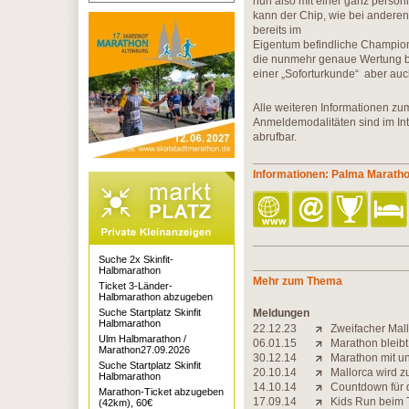
nun also mit einer ganz persönl
kann der Chip, wie bei anderen
bereits im
Eigentum befindliche ChampionC
die nunmehr genaue Wertung be
einer „Soforturkunde“ aber auc
Alle weiteren Informationen zu
Anmeldemodalitäten sind im Int
abrufbar.
Informationen: Palma Maratho
Suche 2x Skinfit-
Halbmarathon
Mehr zum Thema
Ticket 3-Länder-
Halbmarathon abzugeben
Suche Startplatz Skinfit
Meldungen
Halbmarathon
22.12.23
Zweifacher Mall
Ulm Halbmarathon /
06.01.15
Marathon bleibt
Marathon27.09.2026
30.12.14
Marathon mit u
Suche Startplatz Skinfit
20.10.14
Mallorca wird z
Halbmarathon
14.10.14
Countdown für d
Marathon-Ticket abzugeben
17.09.14
Kids Run beim 
(42km), 60€