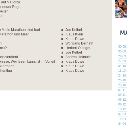
 auf Mallorca
er neuer Regie
weiter
un
 Malle Marathon sind hart
Joe Kelbel
Marathon und Meer
Klaus Klein
Klaus Duwe
n
Wolfgang Bernath
30.08
rca?
Herbert Orlinger
05.09
Joe Kelbel
20.09
ns verdient
Andrea Helmuth
27.09
nisse: Wer lesen kann, ist im Vorteil
Klaus Duwe
allermann
Klaus Duwe
04.10
henflug
Klaus Duwe
11.10
24.10
25.10
25.10
01.11
09.11
06.12
06.12
13.12
07.03
19.04
24.04