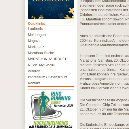
europäischen Marathonmarkt ei
stagnieren oder sogar rückläufi
„schönsten Inselmarathons der 
Oktober, ihr persönliches Mara
TUI Marathon spricht sowohl Prof
Quicklinks
Panoramastrecke unter anderem
Laufberichte
Meldungen
Auch die touristische Bedeutun
2004 zu. Kurzfristige Anmeldu
Magazin
Urlauber die Marathonveranstalt
Marktplatz
Marathon-Suche
In diesem Jahr sind erstmals a
MARATHON JAHRBUCH
Marathons, Samstag, 20. Oktobe
NEWS MAGAZIN
mallorquinischen Schulen freue
unterhalb der berühmten Kathed
Autoren
Uhr. Eltern können ihre Nachwuc
Impressum / Datenschutz
Veranstaltungswochenende anme
Kontakt
Frühzeitiges Anmelden lohnt sic
Kinder im Alter von vier bis zwö
Die Versuchsphase im Vorjahr ve
Die ChampionChip Zeitmessung 
21. Oktober nicht nur für die 
sondern auch für alle Teilnehm
Die läuferische Entdeckungsrei