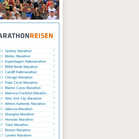
.26
Sydney Marathon
.26
Médoc Marathon
.26
Kopenhagen Halbmarathon
.26
BMW Berlin-Marathon
.26
Cardiff Halbmarathon
.26
Chicago Marathon
.26
Polar Circle Marathon
.26
Marine Corps Marathon
.26
Mainova Frankfurt Maratho...
.26
New York City Marathon
.26
Athens Authentic Marathon
.26
Valencia Marathon
.26
Shanghai Marathon
.26
Honolulu Marathon
.27
Tokio Marathon
.27
Boston Marathon
.27
London Marathon