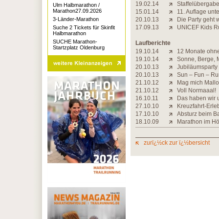
19.02.14
Staffelübergabe
Ulm Halbmarathon /
Marathon27.09.2026
15.01.14
11. Auflage unt
3-Länder-Marathon
20.10.13
Die Party geht 
17.09.13
UNICEF Kids R
Suche 2 Tickets für Skinfit
Halbmarathon
SUCHE Marathon-
Laufberichte
Startzplatz Oldenburg
19.10.14
12 Monate ohne
19.10.14
Sonne, Berge, 
20.10.13
Jubiläumsparty
20.10.13
Sun – Fun – Ru
21.10.12
Mag mich Mallo
21.10.12
Voll Normaaal!
16.10.11
Das haben wir u
27.10.10
Kreuzfahrt-Erleb
17.10.10
Absturz beim B
18.10.09
Marathon im Hö
zurï¿½ck zur ï¿½bersicht