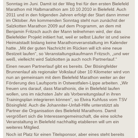
Sonntag im Juni. Damit ist der Weg frei für den ersten Bielefeld
Marathon mit Halbmarathon am 10.10.2010 in Bielefeld. Auch
2011 und in den folgenden Jahren erfolgt der Start dann immer
im Oktober. Am kommenden Sonntag steht nun zunächst der
Salzkotten Marathon 2009 auf dem Programm, an dem mit
Benjamin Fritzsch auch der Mann teilnehmen wird, der das
Bielefelder Projekt initiiert hat, weil er selbst Läufer ist und seine
Heimatstadt bislang keine Marathonveranstaltung im Kalender
hatte. „Mit der guten Nachricht im Rücken will ich eine neue
Bestzeit laufen“, so Veranstaltungskaufmann Fritzsch, „und wer
weiß, vielleicht wird Salzkotten ja auch noch Partnerlauf.“
Einen neuen Partnerlauf gibt es bereits. Der Bösingfelder
Brunnenlauf als regionaler Volkslauf über 10 Kilometer wird von
nun an gemeinsam mit dem Bielefeld Marathon weiter an der
Förderung des Laufsports in Ostwestfalen-Lippe arbeiten. „Wir
freuen uns darauf, dass Marathonis, die in Bielefeld laufen
wollen, uns im nächsten Jahr als Vorbereitungslauf in ihren
Trainingsplan integrieren können“, so Elvira Kuhfuss vom TSV
Bösingfeld. Auch die Johanniter-Unfall-Hilfe unterstützt als
Partner die Organisation des Bielefeld Marathons. Damit
vergrößert sich die Interessengemeinschaft, die eine solche
Veranstaltung in Bielefeld nachhaltig etablieren will um ein
weiteres Mitglied.
Noch ist Platz für einen Titelsponsor, aber eines steht bereits