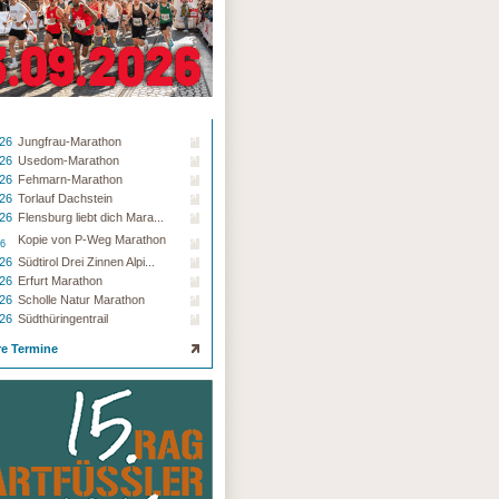
.26
Jungfrau-Marathon
.26
Usedom-Marathon
.26
Fehmarn-Marathon
.26
Torlauf Dachstein
.26
Flensburg liebt dich Mara...
Kopie von P-Weg Marathon
26
.26
Südtirol Drei Zinnen Alpi...
.26
Erfurt Marathon
.26
Scholle Natur Marathon
.26
Südthüringentrail
re Termine