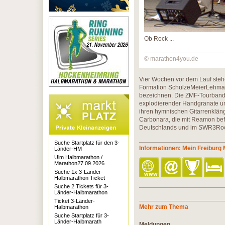
Ob Rock ...
© marathon4you.de
Vier Wochen vor dem Lauf steh
Formation SchulzeMeierLehmann
bezeichnen. Die ZMF-Tourband 
explodierender Handgranate un
ihren hymnischen Gitarrenkläng
Carbonara, die mit Reamon bef
Deutschlands und im SWR3Rock
Suche Startplatz für den 3-
Informationen: Mein Freiburg
Länder-HM
Ulm Halbmarathon /
Marathon27.09.2026
Suche 1x 3-Länder-
Halbmarathon Ticket
Suche 2 Tickets für 3-
Länder-Halbmarathon
Ticket 3-Länder-
Mehr zum Thema
Halbmarathon
Suche Startplatz für 3-
Länder-Halbmarath
Meldungen