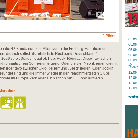
3 Bilder
05.09
05.09
en die 42 Bands nun fest. Allen voran die Freiburg-Mannheimer
05.09
, die sich selbst als „ehrlichste Rockband Deutschlands“
05.09
2006 spielt Songs - egal ob Pop, Rock, Reggae, Disco - zwischen
06.09
d romantischem Sonnenuntergang. Oder die vier Neonkrieger, die mit
10. -
12.09.
en irgendwo zwischen „Rio Reiser“ und „Selig“ liegen. Oder Rockin
12.09
reundet sind und die immer wieder in den renommiertesten Clubs
12.09
cafe im Europa Park oder auch schon mit DJ Bobo auftreten.
12.09
12.09
 Marathon
weite