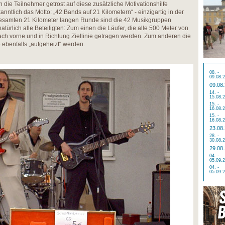
die Teilnehmer getrost auf diese zusätzliche Motivationshilfe
anntlich das Motto: „42 Bands auf 21 Kilometern“ - einzigartig in der
esamten 21 Kilometer langen Runde sind die 42 Musikgruppen
natürlich alle Beteiligten: Zum einen die Läufer, die alle 500 Meter von
ch vorne und in Richtung Ziellinie getragen werden. Zum anderen die
ebenfalls „aufgeheizt“ werden.
08. -
09.08.
09.08
14. -
15.08.
15. -
16.08.
15. -
16.08.
23.08
28. -
30.08.
29.08
04. -
05.09.
04. -
05.09.