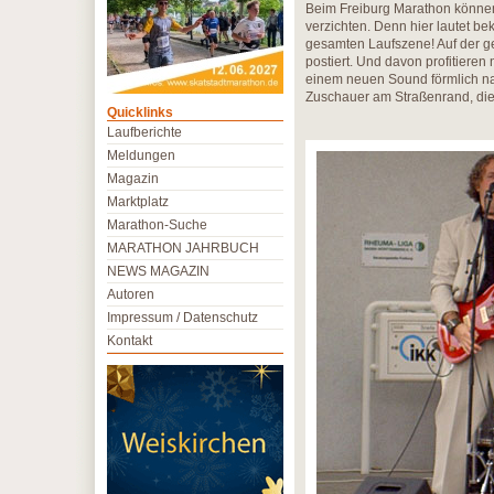
Beim Freiburg Marathon können 
verzichten. Denn hier lautet bek
gesamten Laufszene! Auf der g
postiert. Und davon profitieren 
einem neuen Sound förmlich na
Zuschauer am Straßenrand, die 
Quicklinks
Laufberichte
Meldungen
Magazin
Marktplatz
Marathon-Suche
MARATHON JAHRBUCH
NEWS MAGAZIN
Autoren
Impressum / Datenschutz
Kontakt