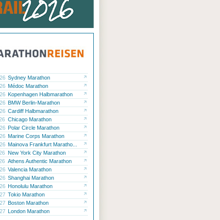
.26
Sydney Marathon
.26
Médoc Marathon
.26
Kopenhagen Halbmarathon
.26
BMW Berlin-Marathon
.26
Cardiff Halbmarathon
.26
Chicago Marathon
.26
Polar Circle Marathon
.26
Marine Corps Marathon
.26
Mainova Frankfurt Maratho...
.26
New York City Marathon
.26
Athens Authentic Marathon
.26
Valencia Marathon
.26
Shanghai Marathon
.26
Honolulu Marathon
.27
Tokio Marathon
.27
Boston Marathon
.27
London Marathon