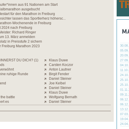
ufer*innen aus 91 Nationen am Start
Halbmarathon ausgebucht
estart für den Marathon in Freiburg
esichter lassen das Sportlerherz höhersc...
Marathon-Wochenende in Freiburg
t 2024 nach Freiburg
eister: Richard Ringer
 zum 13. März anmelden
platz in Preisstufe 2 sichern
30.08
ür Freiburg Marathon 2023
05.09
20.09
INNERST DU DICH? (1)
Klaus Duwe
27.09
nds
Carsten Koczor
04.10
verwöhnt
Anton Lautner
11.10
 eine ruhige Runde
Birgit Fender
24.10
Daniel Steiner
25.10
gend
Joe Kelbel
25.10
Daniel Steiner
01.11
Klaus Duwe
09.11
the battle
Wolfgang Bernath
06.12
ert es
Daniel Steiner
06.12
13.12
07.03
19.04
24.04