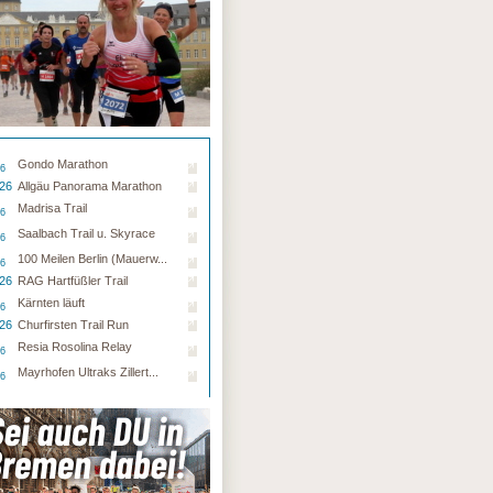
Gondo Marathon
26
.26
Allgäu Panorama Marathon
Madrisa Trail
26
Saalbach Trail u. Skyrace
26
100 Meilen Berlin (Mauerw...
26
.26
RAG Hartfüßler Trail
Kärnten läuft
26
.26
Churfirsten Trail Run
Resia Rosolina Relay
26
Mayrhofen Ultraks Zillert...
26