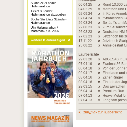
Suche 2x 3Länder-
06.04.25
Rund 13.600 Lä
Halbmarathon
04.02.25
Marathon und 
Ticket 3-Länder-
02.09.24
In Kürze Anmeld
Halbmarathon abzugeben
07.04.24
''Strahlenden G
Suche Startplatz 3Länder-
26.03.24
So läuft’s am 
Halbmarathon
22.08.23
Zum Saisonstar
Ulm Halbmarathon /
Marathon27.09.2026
26.03.23
Deutscher HM-M
27.02.23
Jetzt noch bis
17.11.22
Jetzt noch Start
23.08.22
Anmeldestart f
Laufberichte
29.03.20
ABGESAGT: ER
07.04.19
Zweimal 36 Ba
08.04.18
Von der Sonne 
02.04.17
Eine laute und
03.04.16
Zäher Ringer
03.04.16
Ein Lob der Ju
29.03.15
Das Erwachen
06.04.14
Premium-Run
07.04.13
Heavy Metal for 
07.04.13
Langsam pressi
zurï¿½ck zur ï¿½bersicht