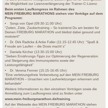
die Möglichkeit zur Lizenzverlängerung der Trainer-C-Lizenz.
Beim ersten Laufkongress im Rahmen des
MEIN FREIBURG MARATHONS stehen vier Vorträge auf dem
Programm:
• Sonja von Opel (09:30-11:00 Uhr):
“Zeiten, Ziele, Zaubertraining – So trainierst Du am besten für
Deinen FREIBURG MARATHON und bleibst dabei gesund und
motiviert!“
• Dr. Dirk Radicke & Anke Faller (11:15-12:45 Uhr): “Spaß &
Freude am Laufen – die Dosis macht´s”
• Daniela Kircher (13:30-15:00 Uhr):
“Sieben Ernährungs-Tipps zur Optimierung der Regeneration
und Steigerung des Immunsystems sowie der
Leistungsfähigkeit”
• Dr. Verena Fenner (15:15-16:45 Uhr):
“Eine verletzungsfreie Vorbereitung auf den MEIN FREIBURG
MARATHON – Ursachen von Laufverletzungen erkennen und
behandeln”
Weitere Informationen zu den einzelnen Vorträgen sowie die
Anmeldung zum Laufkongress sind zu finden unter
www.mein-freiburgmarathon.de/training
.
Auf der Webseite des MEIN FREIBURG MARATHON stehen