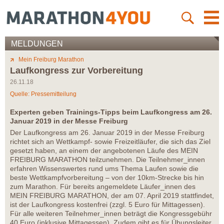
MELDUNGEN
Mein Freiburg Marathon
Laufkongress zur Vorbereitung
26.11.18
Quelle: Pressemitteilung
Experten geben Trainings-Tipps beim Laufkongress am 26.
Januar 2019 in der Messe Freiburg
Der Laufkongress am 26. Januar 2019 in der Messe Freiburg
richtet sich an Wettkampf- sowie Freizeitläufer, die sich das Ziel
gesetzt haben, an einem der angebotenen Läufe des MEIN
FREIBURG MARATHON teilzunehmen. Die Teilnehmer_innen
erfahren Wissenswertes rund ums Thema Laufen sowie die
beste Wettkampfvorbereitung – von der 10km-Strecke bis hin
zum Marathon. Für bereits angemeldete Läufer_innen des
MEIN FREIBURG MARATHON, der am 07. April 2019 stattfindet,
ist der Laufkongress kostenfrei (zzgl. 5 Euro für Mittagessen).
Für alle weiteren Teilnehmer_innen beträgt die Kongressgebühr
40 Euro (inklusive Mittagessen). Zudem gibt es für Übungsleiter