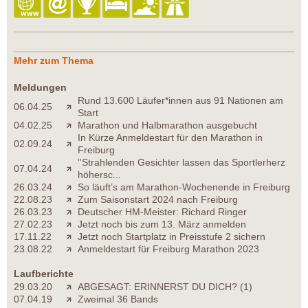
Mehr zum Thema
Meldungen
Rund 13.600 Läufer*innen aus 91 Nationen am
06.04.25
Start
04.02.25
Marathon und Halbmarathon ausgebucht
In Kürze Anmeldestart für den Marathon in
02.09.24
Freiburg
''Strahlenden Gesichter lassen das Sportlerherz
07.04.24
höhersc...
26.03.24
So läuft’s am Marathon-Wochenende in Freiburg
22.08.23
Zum Saisonstart 2024 nach Freiburg
26.03.23
Deutscher HM-Meister: Richard Ringer
27.02.23
Jetzt noch bis zum 13. März anmelden
17.11.22
Jetzt noch Startplatz in Preisstufe 2 sichern
23.08.22
Anmeldestart für Freiburg Marathon 2023
Laufberichte
29.03.20
ABGESAGT: ERINNERST DU DICH? (1)
07.04.19
Zweimal 36 Bands