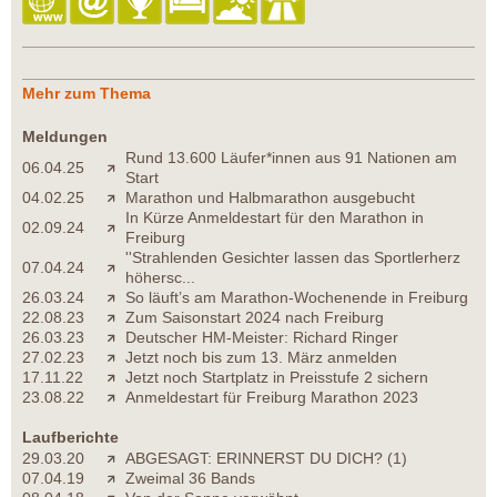
Mehr zum Thema
Meldungen
Rund 13.600 Läufer*innen aus 91 Nationen am
06.04.25
Start
04.02.25
Marathon und Halbmarathon ausgebucht
In Kürze Anmeldestart für den Marathon in
02.09.24
Freiburg
''Strahlenden Gesichter lassen das Sportlerherz
07.04.24
höhersc...
26.03.24
So läuft’s am Marathon-Wochenende in Freiburg
22.08.23
Zum Saisonstart 2024 nach Freiburg
26.03.23
Deutscher HM-Meister: Richard Ringer
27.02.23
Jetzt noch bis zum 13. März anmelden
17.11.22
Jetzt noch Startplatz in Preisstufe 2 sichern
23.08.22
Anmeldestart für Freiburg Marathon 2023
Laufberichte
29.03.20
ABGESAGT: ERINNERST DU DICH? (1)
07.04.19
Zweimal 36 Bands