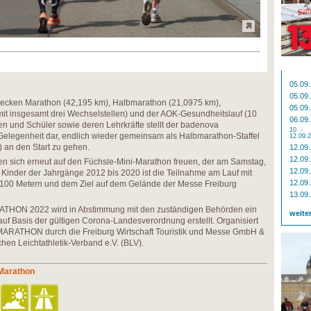
05.09
05.09
ecken Marathon (42,195 km), Halbmarathon (21,0975 km),
05.09
it insgesamt drei Wechselstellen) und der AOK-Gesundheitslauf (10
06.09
n und Schüler sowie deren Lehrkräfte stellt der badenova
10. -
Gelegenheit dar, endlich wieder gemeinsam als Halbmarathon-Staffel
12.09.
m) an den Start zu gehen.
12.09
12.09
en sich erneut auf den Füchsle-Mini-Marathon freuen, der am Samstag,
12.09
lle Kinder der Jahrgänge 2012 bis 2020 ist die Teilnahme am Lauf mit
12.09
1.100 Metern und dem Ziel auf dem Gelände der Messe Freiburg
13.09
HON 2022 wird in Abstimmung mit den zuständigen Behörden ein
weite
f Basis der gültigen Corona-Landesverordnung erstellt. Organisiert
ARATHON durch die Freiburg Wirtschaft Touristik und Messe GmbH &
en Leichtathletik-Verband e.V. (BLV).
 Marathon