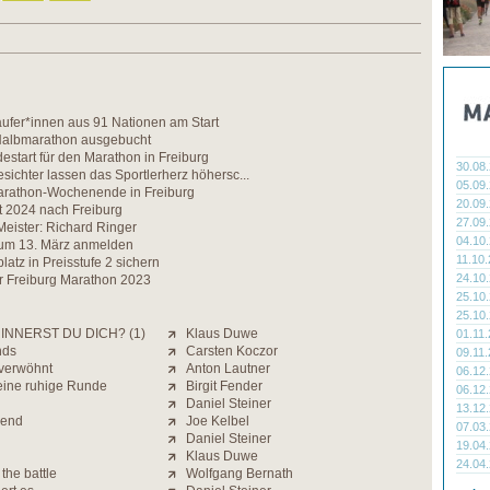
ufer*innen aus 91 Nationen am Start
Halbmarathon ausgebucht
estart für den Marathon in Freiburg
30.08
esichter lassen das Sportlerherz höhersc...
05.09
Marathon-Wochenende in Freiburg
20.09
t 2024 nach Freiburg
27.09
eister: Richard Ringer
04.10
 zum 13. März anmelden
11.10
platz in Preisstufe 2 sichern
24.10
ür Freiburg Marathon 2023
25.10
25.10
INNERST DU DICH? (1)
Klaus Duwe
01.11
nds
Carsten Koczor
09.11
verwöhnt
Anton Lautner
06.12
 eine ruhige Runde
Birgit Fender
06.12
Daniel Steiner
13.12
gend
Joe Kelbel
07.03
Daniel Steiner
19.04
Klaus Duwe
24.04
the battle
Wolfgang Bernath