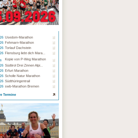
.26
Usedom-Marathon
.26
Fehmarn-Marathon
.26
Torlauf Dachstein
.26
Flensburg liebt dich Mara...
Kopie von P-Weg Marathon
26
.26
Südtirol Drei Zinnen Alpi...
.26
Erfurt Marathon
.26
Scholle Natur Marathon
.26
Südthüringentrail
.26
swb-Marathon Bremen
re Termine