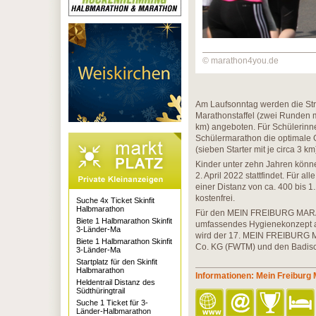
© marathon4you.de
Am Laufsonntag werden die Str
Marathonstaffel (zwei Runden m
km) angeboten. Für Schülerinne
Schülermarathon die optimale 
(sieben Starter mit je circa 3 k
Kinder unter zehn Jahren könn
2. April 2022 stattfindet. Für a
einer Distanz von ca. 400 bis 
kostenfrei.
Suche 4x Ticket Skinfit
Halbmarathon
Für den MEIN FREIBURG MARAT
Biete 1 Halbmarathon Skinfit
umfassendes Hygienekonzept au
3-Länder-Ma
wird der 17. MEIN FREIBURG M
Biete 1 Halbmarathon Skinfit
Co. KG (FWTM) und den Badisch
3-Länder-Ma
Startplatz für den Skinfit
Halbmarathon
Informationen: Mein Freiburg
Heldentrail Distanz des
Südthüringtrail
Suche 1 Ticket für 3-
Länder-Halbmarathon