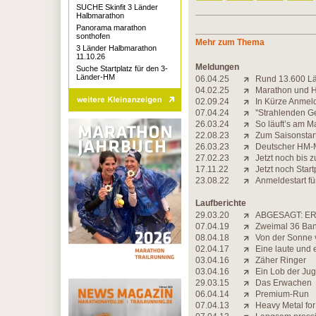
SUCHE Skinfit 3 Länder
Halbmarathon
Panorama marathon
sonthofen
Mehr zum Thema
3 Länder Halbmarathon
11.10.26
Meldungen
Suche Startplatz für den 3-
Länder-HM
06.04.25
Rund 13.600 Lä
04.02.25
Marathon und 
02.09.24
In Kürze Anmeld
07.04.24
''Strahlenden G
26.03.24
So läuft’s am 
22.08.23
Zum Saisonstar
26.03.23
Deutscher HM-M
27.02.23
Jetzt noch bis
17.11.22
Jetzt noch Start
23.08.22
Anmeldestart f
Laufberichte
29.03.20
ABGESAGT: ER
07.04.19
Zweimal 36 Ba
08.04.18
Von der Sonne 
02.04.17
Eine laute und
03.04.16
Zäher Ringer
03.04.16
Ein Lob der Ju
29.03.15
Das Erwachen
06.04.14
Premium-Run
07.04.13
Heavy Metal for 