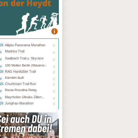
.26
Allgäu Panorama Marathon
Madrisa Trail
26
Saalbach Trail u. Skyrace
26
100 Meilen Berlin (Mauerw...
26
.26
RAG Hartfüßler Trail
Kärnten läuft
26
.26
Churfirsten Trail Run
Resia Rosolina Relay
26
Mayrhofen Ultraks Zillert...
26
.26
Jungfrau-Marathon