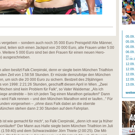
05.09
05.09
s vergeben – sondern auch noch 35 000 Euro Preisgeld! Alle Männer,
05.09
sind, teilen sich einen Jackpot von 20 000 Euro, alle Frauen unter 5:00
06.09
. Weitere 5 000 Euro sind bei den Frauen für einen neuen Hero-
10. -
n) ausgeschrieben.
12.09.
12.09
12.09
allen besitzt Falk Cierpinski, denn er siegte beim München Triathlon
12.09
genden Zeit von 1:58:58 Stunden. Er müsste demzufolge den München
n, um sich die 20 000 Euro zu sichern. Bestzeit des 29jährigen
12.09
 von 1998: 2:21:26 Stunden, geschafft diesen April in Wien. „Zwei
13.09
ochen sind kein Problem für Falk“, so Vater Waldemar. „Als ich
weite
ege anstrebte – bin ich jeden Tag einen Marathon gelaufen!“ Dann
n wird Falk rennen – und den München Marathon wird er laufen...“ Für
 Stunden vorgesehen – „ohne dass Falk dabei an die oberste
 München stehen dann 2:30 Stunden auf dem Fahrplan.
t wie gemacht für mich“, so Falk Cierpinski, „denn ich war ja früher
athonläufer!“ Der Mann aus Halle siegte beim München Triathlon im Juli
(1:59:40) und dem Schwarzwälder Jörn Thiele (2:00:25). Die Mit-