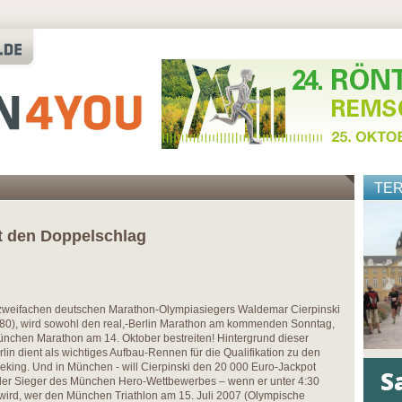
TE
gt den Doppelschlag
s zweifachen deutschen Marathon-Olympiasiegers Waldemar Cierpinski
80), wird sowohl den real,-Berlin Marathon am kommenden Sonntag,
ünchen Marathon am 14. Oktober bestreiten! Hintergrund dieser
in dient als wichtiges Aufbau-Rennen für die Qualifikation zu den
king. Und in München - will Cierpinski den 20 000 Euro-Jackpot
der Sieger des München Hero-Wettbewerbes – wenn er unter 4:30
wird, wer den München Triathlon am 15. Juli 2007 (Olympische