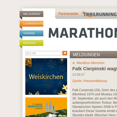
MELDUNGEN
LAUFBERICHTE
TERMINE
MAGAZIN
MELDUNGEN
Marathon München
Falk Cierpinski wa
24.09.07
Quelle: Pressemitteilung
Falk Cierpinski (29), Sohn de
(Montreal 1976 und Moskau 19
30. September, als auch den M
außergewöhnlichen Tortour: Berl
Olympischen Spielen 2008 in Pe
knacken! Diese Summe erhält 
Stunden bleibt. München Hero 