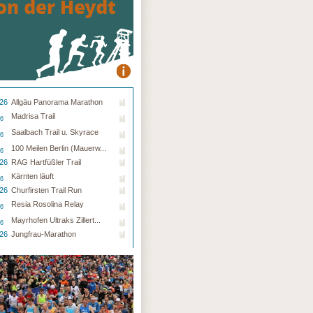
.26
Allgäu Panorama Marathon
Madrisa Trail
26
Saalbach Trail u. Skyrace
26
100 Meilen Berlin (Mauerw...
26
.26
RAG Hartfüßler Trail
Kärnten läuft
26
.26
Churfirsten Trail Run
Resia Rosolina Relay
26
Mayrhofen Ultraks Zillert...
26
.26
Jungfrau-Marathon