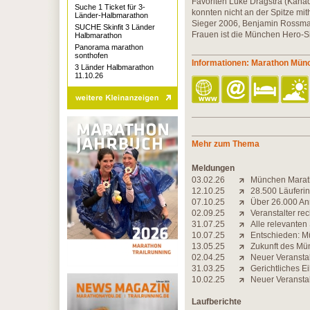
Favoriten Luke Dragstra (Kana
Suche 1 Ticket für 3-
konnten nicht an der Spitze mi
Länder-Halbmarathon
Sieger 2006, Benjamin Rossman
SUCHE Skinfit 3 Länder
Frauen ist die München Hero-Si
Halbmarathon
Panorama marathon
sonthofen
Informationen: Marathon Mün
3 Länder Halbmarathon
11.10.26
Mehr zum Thema
Meldungen
03.02.26
München Marath
12.10.25
28.500 Läuferin
07.10.25
Über 26.000 A
02.09.25
Veranstalter r
31.07.25
Alle relevanten
10.07.25
Entschieden: Mü
13.05.25
Zukunft des Mün
02.04.25
Neuer Veranstal
31.03.25
Gerichtliches E
10.02.25
Neuer Veranstal
Laufberichte