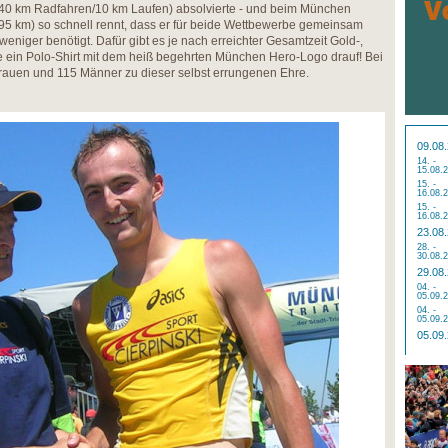
40 km Radfahren/10 km Laufen) absolvierte - und beim München
95 km) so schnell rennt, dass er für beide Wettbewerbe gemeinsam
niger benötigt. Dafür gibt es je nach erreichter Gesamtzeit Gold-,
e ein Polo-Shirt mit dem heiß begehrten München Hero-Logo drauf! Bei
auen und 115 Männer zu dieser selbst errungenen Ehre.
09.08
14. -
15.08.
15. -
16.08.
15. -
16.08.
23.08
28. -
30.08.
29.08
04. -
05.09.
04. -
05.09.
05.09