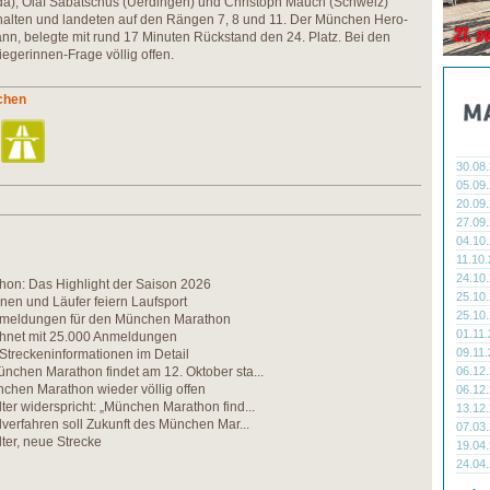
da), Olaf Sabatschus (Uerdingen) und Christoph Mauch (Schweiz)
thalten und landeten auf den Rängen 7, 8 und 11. Der München Hero-
n, belegte mit rund 17 Minuten Rückstand den 24. Platz. Bei den
egerinnen-Frage völlig offen.
chen
30.08
05.09
20.09
27.09
04.10
11.10
24.10
on: Das Highlight der Saison 2026
25.10
nen und Läufer feiern Laufsport
25.10
nmeldungen für den München Marathon
01.11
echnet mit 25.000 Anmeldungen
09.11
 Streckeninformationen im Detail
nchen Marathon findet am 12. Oktober sta...
06.12
chen Marathon wieder völlig offen
06.12
ter widerspricht: „München Marathon find...
13.12
ilverfahren soll Zukunft des München Mar...
07.03
ter, neue Strecke
19.04
24.04