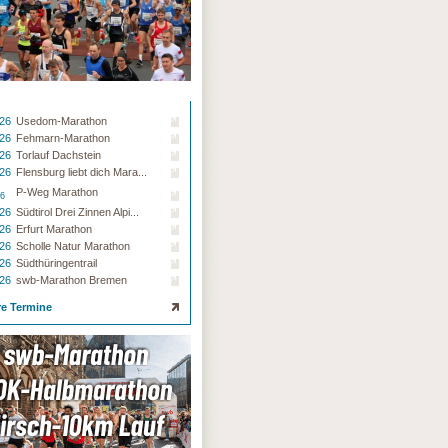
.26
Usedom-Marathon
.26
Fehmarn-Marathon
.26
Torlauf Dachstein
.26
Flensburg liebt dich Mara...
P-Weg Marathon
26
.26
Südtirol Drei Zinnen Alpi...
.26
Erfurt Marathon
.26
Scholle Natur Marathon
.26
Südthüringentrail
.26
swb-Marathon Bremen
re Termine