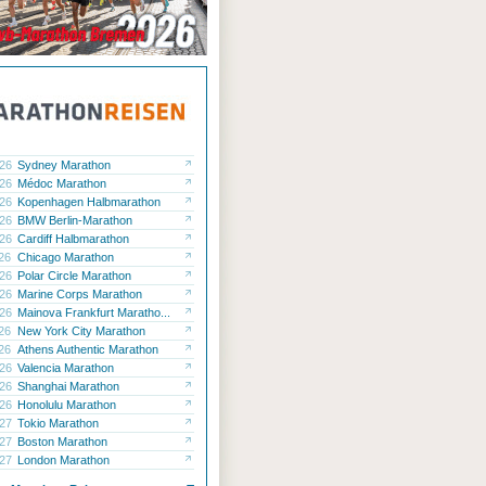
.26
Sydney Marathon
.26
Médoc Marathon
.26
Kopenhagen Halbmarathon
.26
BMW Berlin-Marathon
.26
Cardiff Halbmarathon
.26
Chicago Marathon
.26
Polar Circle Marathon
.26
Marine Corps Marathon
.26
Mainova Frankfurt Maratho...
.26
New York City Marathon
.26
Athens Authentic Marathon
.26
Valencia Marathon
.26
Shanghai Marathon
.26
Honolulu Marathon
.27
Tokio Marathon
.27
Boston Marathon
.27
London Marathon