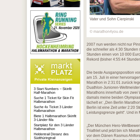
Vater und Sohn Cierpinski
© marathon4you.de
2007 nun werden nicht nur Pin
die schneller als 4:30 Stunden 
Stunden einen von 10 000 Euro
Rekord (bisher 4:55:44 Stunde
Die beste Ausgangsposition von 
am 15. Juli in einer hervorra
Marathon in 2:31:01 zurück lege
Duathlon-Junioren-Weltmeisters
3 Start Numbers – Skinfit
Marathons innerhalb von zwei W
Half-Marathon
damals meine beiden Olympiasi
Suche 1 Ticket für Skin Fit
Halbmarathon
lächelt er: „Den Berlin Maratho
Suche 4x Ticket 3 Länder
Berlin ist eine Zeit unter 2:20
Halbmarathon
Leistungsgrenze geht“. Und in
Biete 1 Halbmarathon Skinfit
3-Länder-Ma
Startplatz für den 3 Länder
„Der München Hero-Wettbewerb is
Halbmarathon
Triathlet und jetzt bin ich Mar
Heldentrail Distanz des
vor dem Dänen Rasmus Ahlfors 
Südthüringtrail