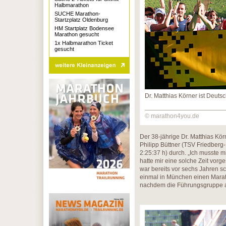
Halbmarathon
SUCHE Marathon-
Startzplatz Oldenburg
HM Startplatz Bodensee
Marathon gesucht
1x Halbmarathon Ticket
gesucht
Dr. Matthias Körner ist Deut
© marathon4you.de
Der 38-jährige Dr. Matthias Kö
Philipp Büttner (TSV Friedberg
2:25:37 h) durch. „Ich musste 
hatte mir eine solche Zeit vorg
war bereits vor sechs Jahren 
einmal in München einen Maratho
nachdem die Führungsgruppe a