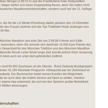
rea Stengel (2:48:52 h) und der Frankfurterin Anke Holljesiefken
 Sieger dürfen sich einen Doppelerfolg freuen, denn Sie hatten nicht
n Deutschen Marathonmeisterschaften, sondern auch bei der 21. Auflage
 der für die LG Wedel-Pinneberg startet, gewann den 10 Kilometer-
ei den Frauen sicherte sich die Top-Triathletin Heidi Jesberger vom
:59 Min.
München Marathon und eine Zeit von 2:48:08 h freute sich Edith
nz besonders, denn Sie sicherte sich damit die 10.000 Euro Prämie des
der Gesamtzeit für den München Triathlon und den München Marathon
favoritin Nicole Leder führte lange Zeit, konnte jedoch ihren Vorsprung
ch blieb auch sie unter dem geforderten Zeitlimit.
te rund 60.000 Zuschauer an die Strecke. Rund Zwanzig Musikgruppen
en boten 42,195 Kilometer Programm. Höhepunkt war der Zieleinlauf im
laufparty. Der Buchmacher bietet seinen Kunden die Möglichkeit,
e als auch über die mobile Version auf Sport zu wetten. Darüber
 eigene App entwickelt, die sich bei den Spielern großer Beliebtheit
es Wetten bevorzugen.
terschaften