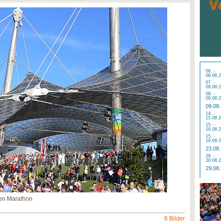
06. -
08.08.
07. -
09.08.
08. -
09.08.
09.08
14. -
15.08.
15. -
16.08.
15. -
16.08.
23.08
28. -
30.08.
29.08
hen Marathon
6 Bilder