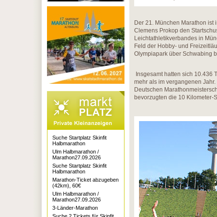
Der 21. München Marathon ist i
Clemens Prokop den Startschus
Leichtathletikverbandes in Münc
Feld der Hobby- und Freizeitlä
Olympiapark über Schwabing bi
Insgesamt hatten sich 10.436 
mehr als im vergangenen Jahr. 
Deutschen Marathonmeisterschaf
bevorzugten die 10 Kilometer-S
Suche Startplatz Skinfit
Halbmarathon
Ulm Halbmarathon /
Marathon27.09.2026
Suche Startplatz Skinfit
Halbmarathon
Marathon-Ticket abzugeben
(42km), 60€
Ulm Halbmarathon /
Marathon27.09.2026
3-Länder-Marathon
Suche 2 Tickets für Skinfit