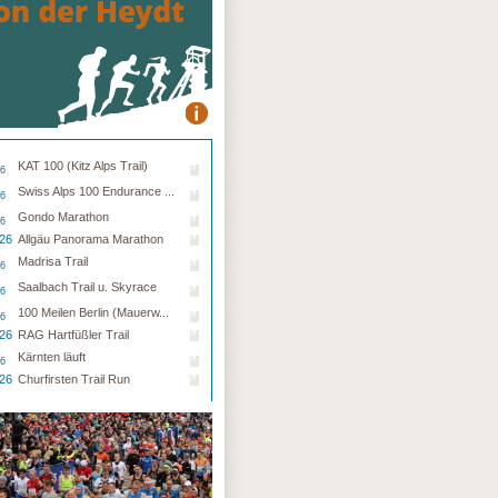
KAT 100 (Kitz Alps Trail)
26
Swiss Alps 100 Endurance ...
26
Gondo Marathon
26
.26
Allgäu Panorama Marathon
Madrisa Trail
26
Saalbach Trail u. Skyrace
26
100 Meilen Berlin (Mauerw...
26
.26
RAG Hartfüßler Trail
Kärnten läuft
26
.26
Churfirsten Trail Run