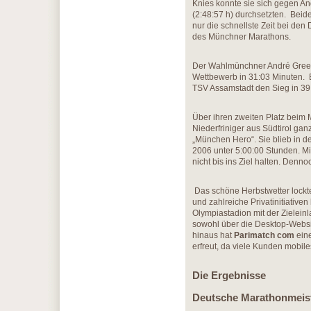
Knies konnte sie sich gegen And
(2:48:57 h) durchsetzten. Beide
nur die schnellste Zeit bei de
des Münchner Marathons.
Der Wahlmünchner André Green,
Wettbewerb in 31:03 Minuten. B
TSV Assamstadt den Sieg in 39
Über ihren zweiten Platz beim 
Niederfriniger aus Südtirol ga
„München Hero“. Sie blieb in 
2006 unter 5:00:00 Stunden. Mit
nicht bis ins Ziel halten. Denno
Das schöne Herbstwetter lock
und zahlreiche Privatinitiativ
Olympiastadion mit der Zielein
sowohl über die Desktop-Websit
hinaus hat
Parimatch com
eine
erfreut, da viele Kunden mobil
Die Ergebnisse
Deutsche Marathonmeis