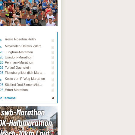
Resia Rosolina Relay
26
Mayrhofen Ultraks Zillert...
26
.26
Jungfrau-Marathon
.26
Usedom-Marathon
.26
Fehmarn-Marathon
.26
Torlauf Dachstein
.26
Flensburg liebt dich Mara...
Kopie von P-Weg Marathon
26
.26
Südtirol Drei Zinnen Alpi...
.26
Erfurt Marathon
re Termine