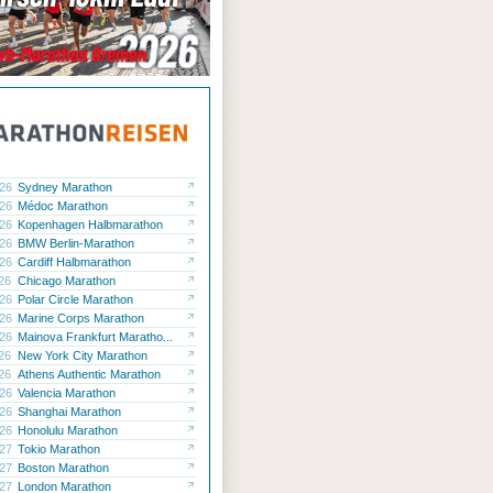
.26
Sydney Marathon
.26
Médoc Marathon
.26
Kopenhagen Halbmarathon
.26
BMW Berlin-Marathon
.26
Cardiff Halbmarathon
.26
Chicago Marathon
.26
Polar Circle Marathon
.26
Marine Corps Marathon
.26
Mainova Frankfurt Maratho...
.26
New York City Marathon
.26
Athens Authentic Marathon
.26
Valencia Marathon
.26
Shanghai Marathon
.26
Honolulu Marathon
.27
Tokio Marathon
.27
Boston Marathon
.27
London Marathon