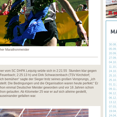
30.08
05.09
scher Marathonmeister
20.09
27.09
04.10
11.10
rner vom SC DHFK Leipzig setzte sich in 2:21:55 Stunden klar gegen
24.10
-Feuerbach; 2:25:13 h) und Dirk Schwarzenbach (TSV Kirchdorf;
25.10
mich bemühen“ sagte der Sieger trotz seines großen Vorsprungs, „ich
25.10
estellt. Die Bedingungen und die Organisation waren heute perfekt.“ Er
01.11
schon einmal Deutscher Meister geworden und vor 16 Jahren schon
09.11
n gelaufen. Ab Kilometer 25 war er auf sich alleine gestellt,
06.12
useinander gefallen war.
06.12
13.12
07.03
19.04
24.04