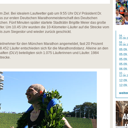
m Ziel. Bei idealem Laufwetter gab um 9:55 Uhr DLV Präsident Dr.
s zur ersten Deutschen Marathonmeisterschaft des Deutschen
hen. Fünf Minuten später startete Stadträtin Brigitte Meier das große
ufer. Um 10.45 Uhr wurden die 10-Kilometer-Läufer auf die Strecke vom
s zum Siegestor und wieder zurück geschickt.
04. -
05.09.
04. -
Teilnehmer für den München Marathon angemeldet, fast 20 Prozent
05.09.
8.452 Läufer entschieden sich für die Marathondistanz. Alleine an den
05.09
ten (DLV) beteiligten sich 1.075 Läuferinnen und Läufer. 1984
05.09
trecke.
05.09
05.09
06.09
10. -
12.09.
12.09
12.09
weite