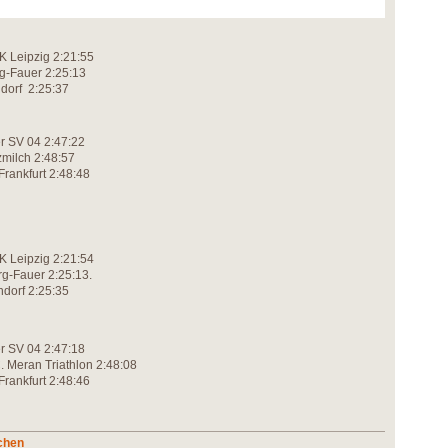
FK Leipzig 2:21:55
erg-Fauer 2:25:13
hdorf 2:25:37
er SV 04 2:47:22
zmilch 2:48:57
 Frankfurt 2:48:48
K Leipzig 2:21:54
rg-Fauer 2:25:13.
hdorf 2:25:35
r SV 04 2:47:18
.C. Meran Triathlon 2:48:08
 Frankfurt 2:48:46
chen