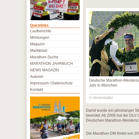
Quicklinks
Laufberichte
Meldungen
Magazin
Marktplatz
Marathon-Suche
MARATHON JAHRBUCH
NEWS MAGAZIN
Autoren
Deutsche Marathon-Meistersc
Impressum / Datenschutz
Jahr in München
Kontakt
© Veranstalter
Damit wurde ein jahrelanger S
beendet. Ab 2006 hat der DLV 
Deutschen Marathon-Meistersch
Die Marathon-DM findet von 200