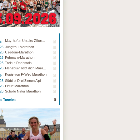
Mayrhofen Ultraks Zillert...
26
.26
Jungfrau-Marathon
.26
Usedom-Marathon
.26
Fehmarn-Marathon
.26
Torlauf Dachstein
.26
Flensburg liebt dich Mara...
Kopie von P-Weg Marathon
26
.26
Südtirol Drei Zinnen Alpi...
.26
Erfurt Marathon
.26
Scholle Natur Marathon
re Termine