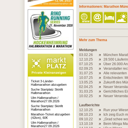
Informationen: Marathon Mün
Mehr zum Thema
Meldungen
03.02.26
München Marath
12.10.25
28.500 Läuferin
07.10.25
Über 26.000 A
02.09.25
Veranstalter r
31.07.25
Alle relevanten
10.07.25
Entschieden: Mü
Ticket 3-Länder-
13.05.25
Zukunft des Mün
Halbmarathon abzugeben
02.04.25
Neuer Veranstal
Suche Startplatz Skinfit
31.03.25
Gerichtliches E
Halbmarathon
10.02.25
Neuer Veranstal
Ulm Halbmarathon /
Marathon27.09.2026
Laufberichte
Suche Startplatz Skinfit
Halbmarathon
12.10.25
Run your Wiesn 
Marathon-Ticket abzugeben
08.10.23
Ich zeig Euch m
(42km), 60€
09.10.22
„Grad schee wo
Ulm Halbmarathon /
13.10.19
Beim Minga Ma
Marathon27.09.2026