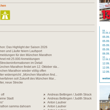
chen
04. -
05.09.
05.09
05.09
05.09
on: Das Highlight der Saison 2026
05.09
nen und Läufer feiern Laufsport
06.09
nmeldungen für den München Marathon
10. -
echnet mit 25.000 Anmeldungen
12.09.
 Streckeninformationen im Detail
12.09
nchen Marathon findet am 12. Oktober sta...
12.09
chen Marathon wieder völlig offen
12.09
ter widerspricht: „München Marathon find...
ilverfahren soll Zukunft des München Mar...
weite
ter, neue Strecke
off
Andreas Bettingen / Judith Strack
eine Stadt
Andreas Bettingen / Judith Strack
rs“
Anton Lautner
rathon samma dahoam
Anton Lautner