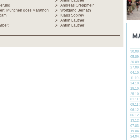
Anton Lautner
serung
Andreas Greppmeir
ert: München goes Marathon
Wolfgang Bernath
hoam
Klaus Sobirey
Anton Lautner
rbeit
Anton Lautner
30.08
05.09
20.09
27.09
04.10
11.10
24.10
25.10
25.10
01.11
09.11
06.12
06.12
13.12
07.03
19.04
24.04