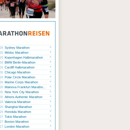
.26
Sydney Marathon
.26
Médoc Marathon
.26
Kopenhagen Halbmarathon
.26
BMW Berlin-Marathon
.26
Cardiff Halbmarathon
.26
Chicago Marathon
.26
Polar Circle Marathon
.26
Marine Corps Marathon
.26
Mainova Frankfurt Maratho...
.26
New York City Marathon
.26
Athens Authentic Marathon
.26
Valencia Marathon
.26
Shanghai Marathon
.26
Honolulu Marathon
.27
Tokio Marathon
.27
Boston Marathon
.27
London Marathon