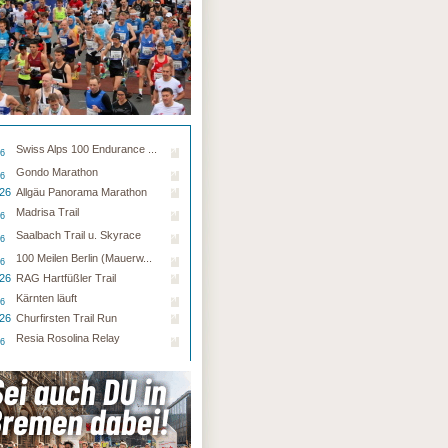
Swiss Alps 100 Endurance ...
26
Gondo Marathon
26
.26
Allgäu Panorama Marathon
Madrisa Trail
26
Saalbach Trail u. Skyrace
26
100 Meilen Berlin (Mauerw...
26
.26
RAG Hartfüßler Trail
Kärnten läuft
26
.26
Churfirsten Trail Run
Resia Rosolina Relay
26