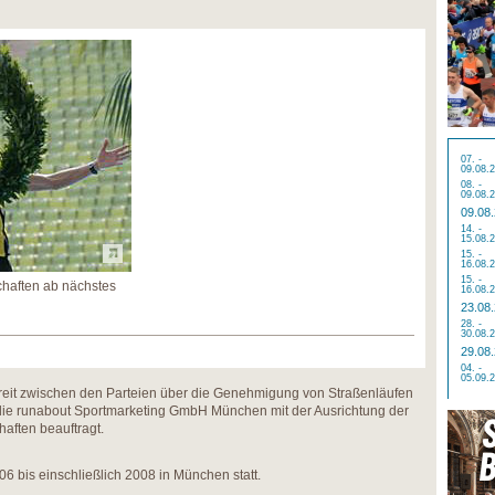
07. -
09.08.
08. -
09.08.
09.08
14. -
15.08.
15. -
16.08.
15. -
haften ab nächstes
16.08.
23.08
28. -
30.08.
29.08
04. -
05.09.
treit zwischen den Parteien über die Genehmigung von Straßenläufen
die runabout Sportmarketing GmbH München mit der Ausrichtung der
aften beauftragt.
6 bis einschließlich 2008 in München statt.