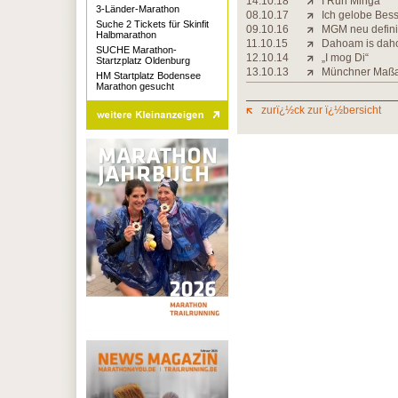
14.10.18
I Run Minga
3-Länder-Marathon
08.10.17
Ich gelobe Bes
Suche 2 Tickets für Skinfit
09.10.16
MGM neu defini
Halbmarathon
11.10.15
Dahoam is da
SUCHE Marathon-
12.10.14
„I mog Di“
Startzplatz Oldenburg
13.10.13
Münchner Maßa
HM Startplatz Bodensee
Marathon gesucht
zurï¿½ck zur ï¿½bersicht