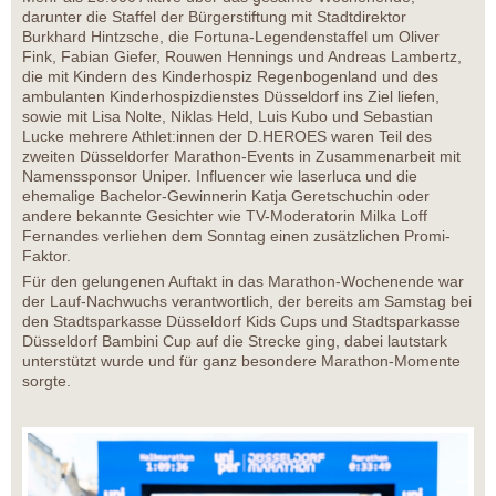
darunter die Staffel der Bürgerstiftung mit Stadtdirektor
Burkhard Hintzsche, die Fortuna-Legendenstaffel um Oliver
Fink, Fabian Giefer, Rouwen Hennings und Andreas Lambertz,
die mit Kindern des Kinderhospiz Regenbogenland und des
ambulanten Kinderhospizdienstes Düsseldorf ins Ziel liefen,
sowie mit Lisa Nolte, Niklas Held, Luis Kubo und Sebastian
Lucke mehrere Athlet:innen der D.HEROES waren Teil des
zweiten Düsseldorfer Marathon-Events in Zusammenarbeit mit
Namenssponsor Uniper. Influencer wie laserluca und die
ehemalige Bachelor-Gewinnerin Katja Geretschuchin oder
andere bekannte Gesichter wie TV-Moderatorin Milka Loff
Fernandes verliehen dem Sonntag einen zusätzlichen Promi-
Faktor.
Für den gelungenen Auftakt in das Marathon-Wochenende war
der Lauf-Nachwuchs verantwortlich, der bereits am Samstag bei
den Stadtsparkasse Düsseldorf Kids Cups und Stadtsparkasse
Düsseldorf Bambini Cup auf die Strecke ging, dabei lautstark
unterstützt wurde und für ganz besondere Marathon-Momente
sorgte.