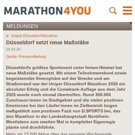
MELDUNGEN
Uniper Düsseldorf Marathon
Düsseldorf setzt neue Maßstäbe
26.04.26
Quelle: Pressemitteilung
Düsseldorfs größtes Sportevent unter freiem Himmel hat
neue Maßstäbe gesetzt. Mit einem Teilnehmerrekord sowie
begeisternder Atmosphäre auf der Strecke und am
Straßenrand war der Uniper Düsseldorf Marathon 2026 ein
absoluter Erfolg und die Comeback-Auflage aus dem Jahr
2025 wurde noch einmal übertroffen. Rund 300.000
Zuschauer:innen im Stadtgebiet und die vielen positiven
Emotionen bei den Läufer:innen im Zielbereich trugen
maßgeblich zum positiven Fazit von D.SPORTS bei, das
den Marathon in der Landeshauptstadt Nordrhein-
Westfalens zum zweiten Mal in kompletter Eigenregie
plante und durchführte.
Mehr als 23.000 Aktive über das gesamte Wochenende,