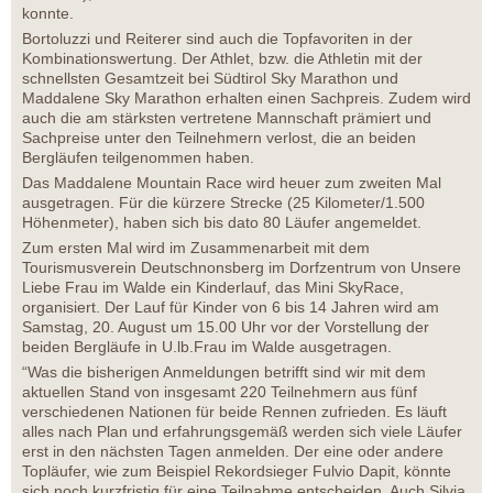
konnte.
Bortoluzzi und Reiterer sind auch die Topfavoriten in der
Kombinationswertung. Der Athlet, bzw. die Athletin mit der
schnellsten Gesamtzeit bei Südtirol Sky Marathon und
Maddalene Sky Marathon erhalten einen Sachpreis. Zudem wird
auch die am stärksten vertretene Mannschaft prämiert und
Sachpreise unter den Teilnehmern verlost, die an beiden
Bergläufen teilgenommen haben.
Das Maddalene Mountain Race wird heuer zum zweiten Mal
ausgetragen. Für die kürzere Strecke (25 Kilometer/1.500
Höhenmeter), haben sich bis dato 80 Läufer angemeldet.
Zum ersten Mal wird im Zusammenarbeit mit dem
Tourismusverein Deutschnonsberg im Dorfzentrum von Unsere
Liebe Frau im Walde ein Kinderlauf, das Mini SkyRace,
organisiert. Der Lauf für Kinder von 6 bis 14 Jahren wird am
Samstag, 20. August um 15.00 Uhr vor der Vorstellung der
beiden Bergläufe in U.lb.Frau im Walde ausgetragen.
“Was die bisherigen Anmeldungen betrifft sind wir mit dem
aktuellen Stand von insgesamt 220 Teilnehmern aus fünf
verschiedenen Nationen für beide Rennen zufrieden. Es läuft
alles nach Plan und erfahrungsgemäß werden sich viele Läufer
erst in den nächsten Tagen anmelden. Der eine oder andere
Topläufer, wie zum Beispiel Rekordsieger Fulvio Dapit, könnte
sich noch kurzfristig für eine Teilnahme entscheiden. Auch Silvia