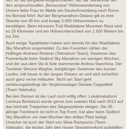
sich für die Bergläufe eingeschrieben, der die Teilnehmer auf
den anspruchsvollen „Bonacossa“ Höhenwanderweg von
Unsere liebe Frau im Walde am Deutschnonsberg nach Rumo
ins Nonstal führt. Auf der Bergmarathon-Distanz gilt es eine
Strecke von 45 km und knapp 3.000 Höhenmetern zu
bewältigen. Beim kürzeren Trail Maddalene Mountain Race sind
es 25 Kilometer und ein Höhenunterschied von 1.500 Metern bis
ins Ziel.
Auch einige Topathleten haben sich bereits für den Maddalene
Sky Marathon angemeldet. Zu den Favoriten zählen der
Haflinger Andreas Reiterer (Telmekom Team), Gewinner des
Partnerlaufs beim Südtirol Sky Marathon vor wenigen Wochen,
und der aus dem Val di Sole stammende Andrea Stanchina. Der
Trentiner Simone Wegher, letztjähriger Gewinner des kurzen
Laufes, tritt heuer in der langen Distanz an und wird sicherlich
auch ganz vorne mitlaufen. Nicht am Start geht
verletzungsbedingt der Vorjahressieger Daniele Cappelletti
(Team Valetudo).
Bei den Damen ist der Lauf noch völlig offen. Lokalmatadorin
Lorenza Bortoluzzi würde gerne zum zweiten Mal nach 2013 auf
das höchste Treppchen des Siegerpodests steigen. Die 35-
jährige Trentinerin ist nicht in Top Form, hat aber beim Südtirol
Sky Marathon vor zwei Wochen den dritten Platz belegt.
Unsicher ist auch der Start von Silvia Rampazzo (Team
Valetudo), die letztes Jahr den neuen Streckenrekord aufstellten