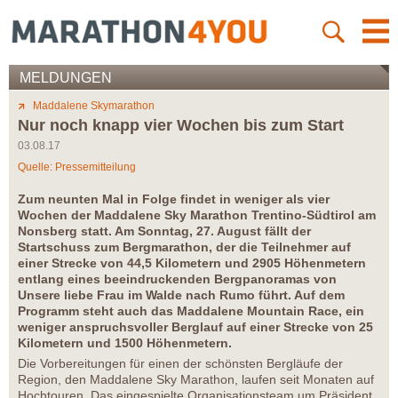
MELDUNGEN
Maddalene Skymarathon
Nur noch knapp vier Wochen bis zum Start
03.08.17
Quelle: Pressemitteilung
Zum neunten Mal in Folge findet in weniger als vier
Wochen der Maddalene Sky Marathon Trentino-Südtirol am
Nonsberg statt. Am Sonntag, 27. August fällt der
Startschuss zum Bergmarathon, der die Teilnehmer auf
einer Strecke von 44,5 Kilometern und 2905 Höhenmetern
entlang eines beeindruckenden Bergpanoramas von
Unsere liebe Frau im Walde nach Rumo führt. Auf dem
Programm steht auch das Maddalene Mountain Race, ein
weniger anspruchsvoller Berglauf auf einer Strecke von 25
Kilometern und 1500 Höhenmetern.
Die Vorbereitungen für einen der schönsten Bergläufe der
Region, den Maddalene Sky Marathon, laufen seit Monaten auf
Hochtouren. Das eingespielte Organisationsteam um Präsident