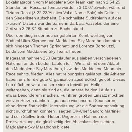
Lokalmatadorin vom Maddalene Sky Team kam nach 2:54.25
Stunden an. Rossana Tomasi wurde in 3:10.07 Zweite, während
Tiziana Rossi (3:22.23/Atletica Val di Non e Sole) als Dritte in
den Siegerlisten aufscheint. Die schnellste Südtirolerin auf der
„kurzen“ Distanz war die Sarnerin Barbara Vasselai, der eine
Zeit von 3:26.37 Stunden zu Buche stand.
Über den Sieg in der neu eingeführten Kombiwertung von
Südtirol Ultra Skyrace und Maddalene Sky Marathon konnten
sich hingegen Thomas Springhetti und Lorenza Bortoluzzi,
beide vom Maddalene Sky Team, freuen.
Insgesamt nahmen 250 Bergläufer aus sieben verschiedenen
Nationen an den beiden Läufen teil. „Wir sind mit dem Ablauf
des Maddalene Sky Marathon, bzw. des Maddalene Mountain
Race sehr zufrieden. Alles hat reibungslos geklappt, die Athleten
haben uns für die gute Organisation ausdrücklich gelobt. Dieses
Lob möchten wir an unsere vielen freiwilligen Helfer
weitergeben, denn sie sind es, die unsere beiden Läufe zu
etwas Besonderem machen. Für ihren großen Einsatz möchten
wir von Herzen danken – genauso wie unseren Sponsoren,
ohne deren finanzielle Unterstützung wir die Sportveranstaltung
nicht durchführen könnten“, sagten OK-Chef Sandro Martinelli
und sein Stellvertreter Hubert Ungerer im Rahmen der
Preisverteilung, die gleichzeitig den Abschluss des siebten
Maddalene Sky Marathons bildete.