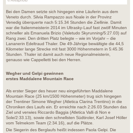
© Areaphoto
Bei den Damen setzte sich hingegen eine Läuferin aus dem
Veneto durch. Silvia Rampazzo aus Noale in der Provinz
Venedig überquerte nach 5:15.34 Stunden die Ziellinie. Damit
war die Italienmeisterin 2014 im Ultrasky-Lauf fast zwölf Minuten
schneller als Emanuela Brizio (Valetudo Skyrunning/5:27.03) auf
Rang zwei. Den dritten Platz belegte – wie im Vorjahr – die
Lananerin Edeltraud Thaler. Die 49-Jährige bewältigte die 44,5
Kilometer lange Strecke mit fast 3000 Höhenmetern in 5:45.36
Stunden. Thaler ist damit auch neue Regionalmeisterin,
genauso wie Cappelletti bei den Herren.
Wegher und Gelpi gewinnen
erstes Maddalene Mountain Race
Als erster Sieger des heuer neu eingeführten Maddalene
Mountain Race (25 km/1500 Höhenmeter) trug sich hingegen
der Trentiner Simone Wegher (Atletica Clarina Trentino) in die
Chroniken des Laufs ein. Er erreichte nach 2:26.03 Stunden das
Ziel und verwies Riccardo Baggia (Atletica Valli di Non e
Sole/2:33.13), sowie den schnellsten Südtiroler, Karl Josef Höller
vom Telmekom Team (2:34.16), auf die Plätze.
Die Siegerin des Berglaufs heißt indessen Paola Gelpi. Die