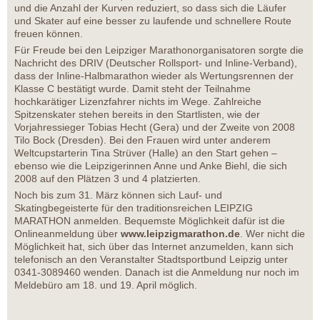
und die Anzahl der Kurven reduziert, so dass sich die Läufer
und Skater auf eine besser zu laufende und schnellere Route
freuen können.
Für Freude bei den Leipziger Marathonorganisatoren sorgte die
Nachricht des DRIV (Deutscher Rollsport- und Inline-Verband),
dass der Inline-Halbmarathon wieder als Wertungsrennen der
Klasse C bestätigt wurde. Damit steht der Teilnahme
hochkarätiger Lizenzfahrer nichts im Wege. Zahlreiche
Spitzenskater stehen bereits in den Startlisten, wie der
Vorjahressieger Tobias Hecht (Gera) und der Zweite von 2008
Tilo Bock (Dresden). Bei den Frauen wird unter anderem
Weltcupstarterin Tina Strüver (Halle) an den Start gehen –
ebenso wie die Leipzigerinnen Anne und Anke Biehl, die sich
2008 auf den Plätzen 3 und 4 platzierten.
Noch bis zum 31. März können sich Lauf- und
Skatingbegeisterte für den traditionsreichen LEIPZIG
MARATHON anmelden. Bequemste Möglichkeit dafür ist die
Onlineanmeldung über
www.leipzigmarathon.de
. Wer nicht die
Möglichkeit hat, sich über das Internet anzumelden, kann sich
telefonisch an den Veranstalter Stadtsportbund Leipzig unter
0341-3089460 wenden. Danach ist die Anmeldung nur noch im
Meldebüro am 18. und 19. April möglich.