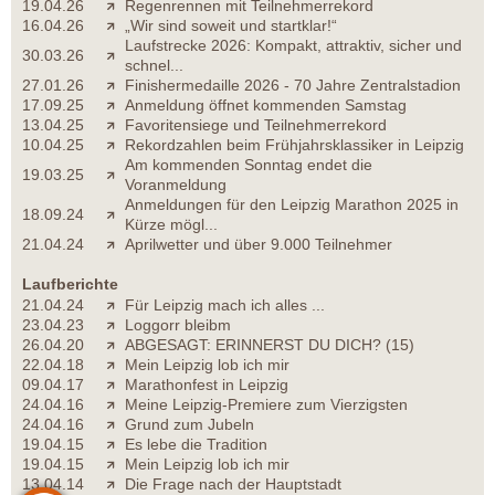
19.04.26
Regenrennen mit Teilnehmerrekord
16.04.26
„Wir sind soweit und startklar!“
Laufstrecke 2026: Kompakt, attraktiv, sicher und
30.03.26
schnel...
27.01.26
Finishermedaille 2026 - 70 Jahre Zentralstadion
17.09.25
Anmeldung öffnet kommenden Samstag
13.04.25
Favoritensiege und Teilnehmerrekord
10.04.25
Rekordzahlen beim Frühjahrsklassiker in Leipzig
Am kommenden Sonntag endet die
19.03.25
Voranmeldung
Anmeldungen für den Leipzig Marathon 2025 in
18.09.24
Kürze mögl...
21.04.24
Aprilwetter und über 9.000 Teilnehmer
Laufberichte
21.04.24
Für Leipzig mach ich alles ...
23.04.23
Loggorr bleibm
26.04.20
ABGESAGT: ERINNERST DU DICH? (15)
22.04.18
Mein Leipzig lob ich mir
09.04.17
Marathonfest in Leipzig
24.04.16
Meine Leipzig-Premiere zum Vierzigsten
24.04.16
Grund zum Jubeln
19.04.15
Es lebe die Tradition
19.04.15
Mein Leipzig lob ich mir
13.04.14
Die Frage nach der Hauptstadt