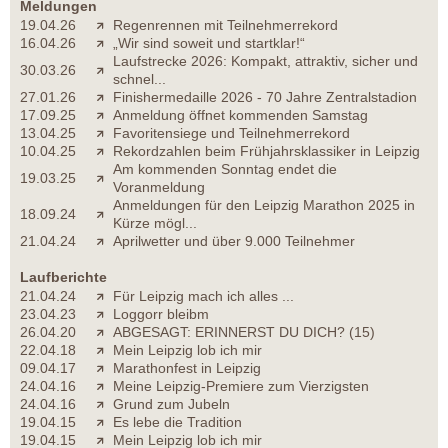
Meldungen
19.04.26
Regenrennen mit Teilnehmerrekord
16.04.26
„Wir sind soweit und startklar!“
Laufstrecke 2026: Kompakt, attraktiv, sicher und
30.03.26
schnel...
27.01.26
Finishermedaille 2026 - 70 Jahre Zentralstadion
17.09.25
Anmeldung öffnet kommenden Samstag
13.04.25
Favoritensiege und Teilnehmerrekord
10.04.25
Rekordzahlen beim Frühjahrsklassiker in Leipzig
Am kommenden Sonntag endet die
19.03.25
Voranmeldung
Anmeldungen für den Leipzig Marathon 2025 in
18.09.24
Kürze mögl...
21.04.24
Aprilwetter und über 9.000 Teilnehmer
Laufberichte
21.04.24
Für Leipzig mach ich alles ...
23.04.23
Loggorr bleibm
26.04.20
ABGESAGT: ERINNERST DU DICH? (15)
22.04.18
Mein Leipzig lob ich mir
09.04.17
Marathonfest in Leipzig
24.04.16
Meine Leipzig-Premiere zum Vierzigsten
24.04.16
Grund zum Jubeln
19.04.15
Es lebe die Tradition
19.04.15
Mein Leipzig lob ich mir