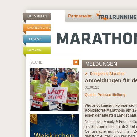
MELDUNGEN
LAUFBERICHTE
TERMINE
MAGAZIN
MELDUNGEN
Königsforst-Marathon
Anmeldungen für de
01.06.22
Quelle: Pressemitteilung
Wie angekündigt, können sich 
Königsforst-Marathons am 19.
einen der ältesten Landschaft
Neu ist der Family & Friends C
als Gruppenmeldung ab 3 Teil
Genussläufer nun noch mehr Zei
den Köfo-Ultras (63,3 km) bere