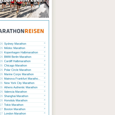
.26
Sydney Marathon
.26
Médoc Marathon
.26
Kopenhagen Halbmarathon
.26
BMW Berlin-Marathon
.26
Cardiff Halbmarathon
.26
Chicago Marathon
.26
Polar Circle Marathon
.26
Marine Corps Marathon
.26
Mainova Frankfurt Maratho...
.26
New York City Marathon
.26
Athens Authentic Marathon
.26
Valencia Marathon
.26
Shanghai Marathon
.26
Honolulu Marathon
.27
Tokio Marathon
.27
Boston Marathon
.27
London Marathon