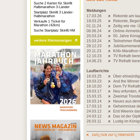
Suche 2 Karten für Skinfit
Halbmarathon 3-Länder
Meldungen
Startplatz Skinfit 3 Länder-
17.03.26
Rekorde am la
Halbmarathon
19.03.25
Rekorde, Begei
Verkaufe 1 Ticket für
Marathon (42km)
01.11.24
Zeitig wie nie:
Suche Startplatz Skinfit HM
06.06.24
Online-Anmeldu
20.03.24
50. Jahre König
15.03.24
Teilnehmer-Rek
28.12.23
Jubiläumsmarat
20.11.23
Köfo-Marathon O
12.10.23
TV Refrath bere
14.06.23
TV Refrath bere
Laufberichte
16.03.25
Über ehrwürdig
19.03.23
And the Winner 
18.10.20
Dem TV Refrath
19.03.17
Neu erfunden, 
15.03.15
Zweimal Trood
16.03.14
Neues aus dem 
17.03.13
Geheimnisse de
24.03.12
Erst Weenix da
24.03.12
Das ist der Gipfe
26.03.11
Lustig im König
zurï¿½ck zur ï¿½bersicht