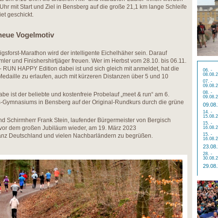
hr mit Start und Ziel in Bensberg auf die große 21,1 km lange Schleife
et geschickt.
 neue Vogelmotiv
gsforst-Marathon wird der intelligente Eichelhäher sein. Darauf
ler und Finishershirtjäger freuen. Wer im Herbst vom 28.10. bis 06.11.
 RUN HAPPY Edition dabei ist und sich gleich mit anmeldet, hat die
06. -
08.08.
edaille zu erlaufen, auch mit kürzeren Distanzen über 5 und 10
07. -
09.08.
08. -
e ist der beliebte und kostenfreie Probelauf „meet & run“ am 6.
09.08.
Gymnasiums in Bensberg auf der Original-Rundkurs durch die grüne
09.08
14. -
15.08.
d Schirmherr Frank Stein, laufender Bürgermeister von Bergisch
15. -
r vor dem großen Jubiläum wieder, am 19. März 2023
16.08.
15. -
anz Deutschland und vielen Nachbarländern zu begrüßen.
16.08.
23.08
28. -
30.08.
29.08