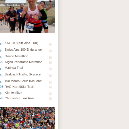
KAT 100 (Kitz Alps Trail)
26
Swiss Alps 100 Endurance ...
26
Gondo Marathon
26
.26
Allgäu Panorama Marathon
Madrisa Trail
26
Saalbach Trail u. Skyrace
26
100 Meilen Berlin (Mauerw...
26
.26
RAG Hartfüßler Trail
Kärnten läuft
26
.26
Churfirsten Trail Run