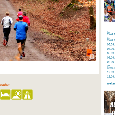
04. -
05.09.
04. -
05.09.
05.09
05.09
05.09
05.09
06.09
10. -
12.09.
12.09
12.09
weite
arathon