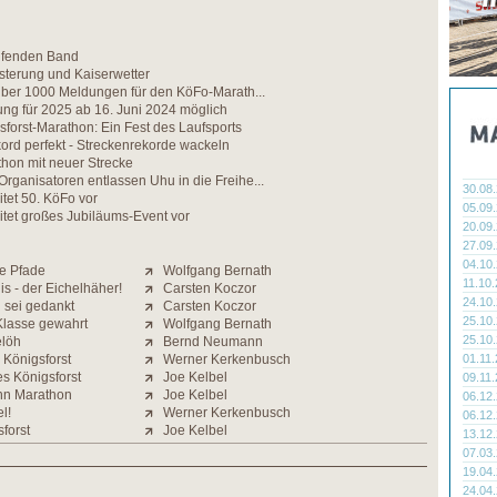
ufenden Band
sterung und Kaiserwetter
 Über 1000 Meldungen für den KöFo-Marath...
ng für 2025 ab 16. Juni 2024 möglich
sforst-Marathon: Ein Fest des Laufsports
ord perfekt - Streckenrekorde wackeln
hon mit neuer Strecke
rganisatoren entlassen Uhu in die Freihe...
30.08
itet 50. KöFo vor
05.09
itet großes Jubiläums-Event vor
20.09
27.09
04.10
e Pfade
Wolfgang Bernath
11.10
is - der Eichelhäher!
Carsten Koczor
24.10
 sei gedankt
Carsten Koczor
25.10
Klasse gewahrt
Wolfgang Bernath
25.10
elöh
Bernd Neumann
Königsforst
Werner Kerkenbusch
01.11
s Königsforst
Joe Kelbel
09.11
nn Marathon
Joe Kelbel
06.12
l!
Werner Kerkenbusch
06.12
sforst
Joe Kelbel
13.12
07.03
19.04
24.04