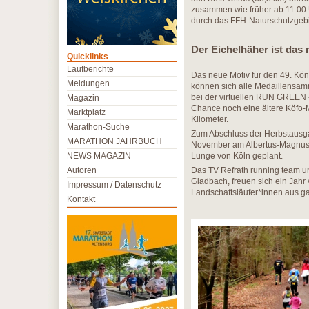
zusammen wie früher ab 11.00 U
durch das FFH-Naturschutzgebi
Der Eichelhäher ist das
Quicklinks
Laufberichte
Das neue Motiv für den 49. Köni
Meldungen
können sich alle Medaillensamm
bei der virtuellen RUN GREEN -
Magazin
Chance noch eine ältere Köfo-M
Marktplatz
Kilometer.
Marathon-Suche
Zum Abschluss der Herbstausgab
MARATHON JAHRBUCH
November am Albertus-Magnus-
NEWS MAGAZIN
Lunge von Köln geplant.
Autoren
Das TV Refrath running team un
Gladbach, freuen sich ein Jah
Impressum / Datenschutz
Landschaftsläufer*innen aus g
Kontakt