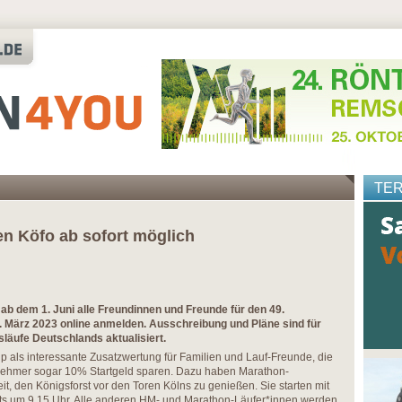
TE
n Köfo ab sofort möglich
ab dem 1. Juni alle Freundinnen und Freunde für den 49.
 März 2023 online anmelden. Ausschreibung und Pläne sind für
släufe Deutschlands aktualisiert.
up als interessante Zusatzwertung für Familien und Lauf-Freunde, die
nehmer sogar 10% Startgeld sparen. Dazu haben Marathon-
t, den Königsforst vor den Toren Kölns zu genießen. Sie starten mit
its um 9.15 Uhr. Alle anderen HM- und Marathon-Läufer*innen werden