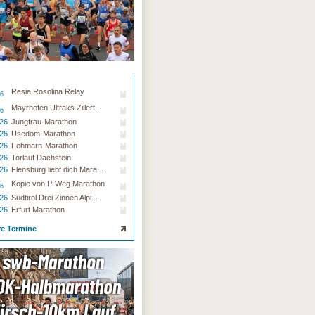
Resia Rosolina Relay
26
Mayrhofen Ultraks Zillert...
26
.26
Jungfrau-Marathon
.26
Usedom-Marathon
.26
Fehmarn-Marathon
.26
Torlauf Dachstein
.26
Flensburg liebt dich Mara...
Kopie von P-Weg Marathon
26
.26
Südtirol Drei Zinnen Alpi...
.26
Erfurt Marathon
re Termine