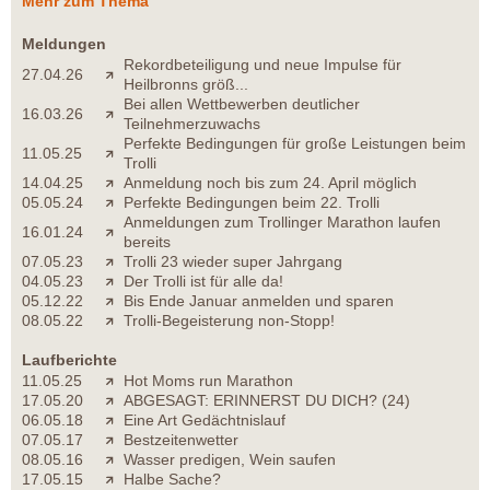
Mehr zum Thema
Meldungen
Rekordbeteiligung und neue Impulse für
27.04.26
Heilbronns größ...
Bei allen Wettbewerben deutlicher
16.03.26
Teilnehmerzuwachs
Perfekte Bedingungen für große Leistungen beim
11.05.25
Trolli
14.04.25
Anmeldung noch bis zum 24. April möglich
05.05.24
Perfekte Bedingungen beim 22. Trolli
Anmeldungen zum Trollinger Marathon laufen
16.01.24
bereits
07.05.23
Trolli 23 wieder super Jahrgang
04.05.23
Der Trolli ist für alle da!
05.12.22
Bis Ende Januar anmelden und sparen
08.05.22
Trolli-Begeisterung non-Stopp!
Laufberichte
11.05.25
Hot Moms run Marathon
17.05.20
ABGESAGT: ERINNERST DU DICH? (24)
06.05.18
Eine Art Gedächtnislauf
07.05.17
Bestzeitenwetter
08.05.16
Wasser predigen, Wein saufen
17.05.15
Halbe Sache?