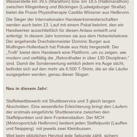
Wasserstelle km 39,5 (Marathon) bzw. km 18,5 (Halbmarathon)
zwischen Klingenberg und Böckingen (Ludwigsburger Straße)
bietet die Praxis Physiotherapie Casilda Wössner aus Heilbronn.
Die Sieger der Internationalen Handwerksmeisterschaften
werden auch beim 13. Lauf mit einem Pokal belohnt, den ein
Handwerker ausschließlich für diesen Anlass entwirft und
anfertigt. In diesem Jahr kommen sie aus dem Hohenlohekreis.
Der angehende Drechslermeister Dominic Burger aus
Mulfingen-Hollenbach hat Pokale aus Holz hergestellt. Der
„Trolli“ bietet dem Handwerk eine Plattform, um zu zeigen, wie
modern und vielfältig die „Rekordhalter in über 130 Disziplinen.“
sind. Damit die Sonderwertung wirklich jedem ins Auge sticht,
befindet sich auf den mehr als 6.500 T-Shirts, die an die Läufer
ausgegeben werden, genau dieser Slogan.
Neu in diesem Jahr:
Staffelwettbewerb mit Shuttleservice und 3 gleich langen
Abschnitten. Eine wesentliche Erleichterung bringt den Läufern
der erstmals eingeführte Shuttleservice zwischen den
Staffelpunkten und dem Frankenstadion. Der MCH
(Motorsportclub Heilbronn) bedient jeden Staffelpunkt (Lauffen
und Neipperg) mit jeweils zwei Kleinbussen.
Weil beim plötzlichen Herztod jede Sekunde zählt, sichern