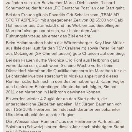
zu finden sein: der Butzbacher Marco Diehl sowie Richard
Schumacher, der für den „FC Deutsche Post“ an den Start geht.
Bei den Frauen gilt als Favoritin Grit Schaller vom „TEAM AR
SPORT ASPERG“ mit angegebener Zeit von 02:55:00 vor Gabi
Hoffmeister aus Darmstadt und Iris Weiblen aus Sindelfingen.
Man darf also gespannt sein, wer hinter dem Audi-
Führungsfahrzeug als erster das Ziel erreicht.
Beim Halbmarathon haben die Württemberger Kay-Uwe Müller
aus Ilsfeld (er läuft für den TSV Crailsheim) sowie Peter Keinath
aus Metzingen (SV Ohmenhausen) gute Chancen auf den Sieg.
Bei den Frauen dürfte Veronica Clio Pohl aus Heilbronn ganz
vorne dabei sein, auch wenn Sie eine Woche vorher beim
Düsseldorf-Marathon die Qualifikationsnorm im Marathon für die
Leichtathletikweltmeisterschaft in Moskau anpeilt und dieses
Rennen sicherlich noch in den Beinen haben wird. Katrin Vogler
aus Leinfelden-Echterdingen könnte danach folgen, Sie hat
2011 den Marathon in Heilbronn gewinnen können.
Es werden wieder 4 Zugläufer an den Start gehen, die
unterschiedliche Zielzeiten anpeilen. Mit Jürgen Baumann von
der TSG 1845 Heilbronn befindet sich darunter ein bekannter
Ultra-Marathonläufer aus der Region.
Die „Weissenstein Runners“ aus der Heilbronner Partnerstadt
Solothurn (Schweiz) starten dieses Jahr nach bisherigem Stand