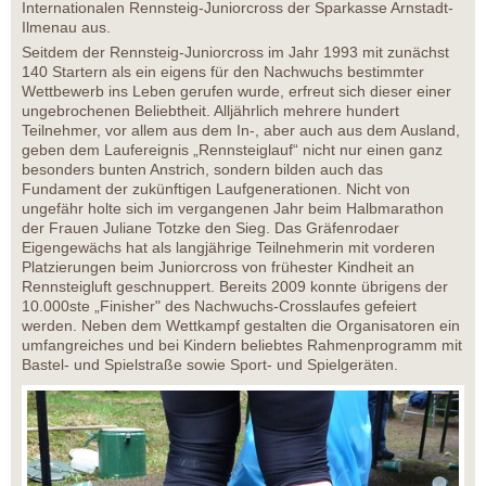
Internationalen Rennsteig-Juniorcross der Sparkasse Arnstadt-
Ilmenau aus.
Seitdem der Rennsteig-Juniorcross im Jahr 1993 mit zunächst
140 Startern als ein eigens für den Nachwuchs bestimmter
Wettbewerb ins Leben gerufen wurde, erfreut sich dieser einer
ungebrochenen Beliebtheit. Alljährlich mehrere hundert
Teilnehmer, vor allem aus dem In-, aber auch aus dem Ausland,
geben dem Laufereignis „Rennsteiglauf“ nicht nur einen ganz
besonders bunten Anstrich, sondern bilden auch das
Fundament der zukünftigen Laufgenerationen. Nicht von
ungefähr holte sich im vergangenen Jahr beim Halbmarathon
der Frauen Juliane Totzke den Sieg. Das Gräfenrodaer
Eigengewächs hat als langjährige Teilnehmerin mit vorderen
Platzierungen beim Juniorcross von frühester Kindheit an
Rennsteigluft geschnuppert. Bereits 2009 konnte übrigens der
10.000ste „Finisher" des Nachwuchs-Crosslaufes gefeiert
werden. Neben dem Wettkampf gestalten die Organisatoren ein
umfangreiches und bei Kindern beliebtes Rahmenprogramm mit
Bastel- und Spielstraße sowie Sport- und Spielgeräten.