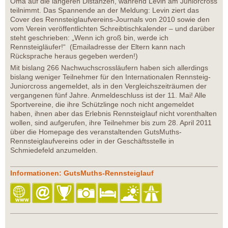
Oma auf die längeren Distanzen, während Levin am Juniorcross
teilnimmt. Das Spannende an der Meldung: Levin ziert das
Cover des Rennsteiglaufvereins-Journals von 2010 sowie den
vom Verein veröffentlichten Schreibtischkalender – und darüber
steht geschrieben: „Wenn ich groß bin, werde ich
Rennsteigläufer!“ (Emailadresse der Eltern kann nach
Rücksprache heraus gegeben werden!)
Mit bislang 266 Nachwuchscrossläufern haben sich allerdings
bislang weniger Teilnehmer für den Internationalen Rennsteig-
Juniorcross angemeldet, als in den Vergleichszeiträumen der
vergangenen fünf Jahre. Anmeldeschluss ist der 11. Mai! Alle
Sportvereine, die ihre Schützlinge noch nicht angemeldet
haben, ihnen aber das Erlebnis Rennsteiglauf nicht vorenthalten
wollen, sind aufgerufen, ihre Teilnehmer bis zum 28. April 2011
über die Homepage des veranstaltenden GutsMuths-
Rennsteiglaufvereins oder in der Geschäftsstelle in
Schmiedefeld anzumelden.
Informationen: GutsMuths-Rennsteiglauf