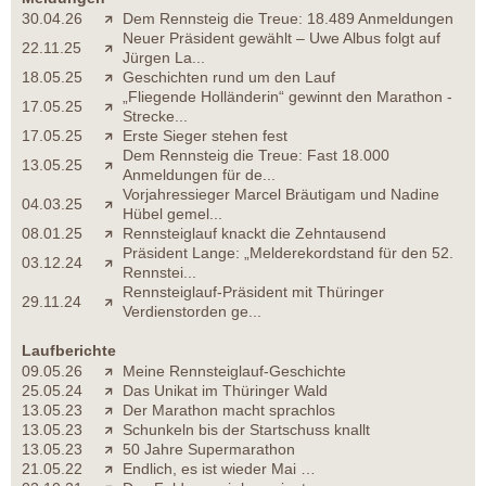
30.04.26
Dem Rennsteig die Treue: 18.489 Anmeldungen
Neuer Präsident gewählt – Uwe Albus folgt auf
22.11.25
Jürgen La...
18.05.25
Geschichten rund um den Lauf
„Fliegende Holländerin“ gewinnt den Marathon -
17.05.25
Strecke...
17.05.25
Erste Sieger stehen fest
Dem Rennsteig die Treue: Fast 18.000
13.05.25
Anmeldungen für de...
Vorjahressieger Marcel Bräutigam und Nadine
04.03.25
Hübel gemel...
08.01.25
Rennsteiglauf knackt die Zehntausend
Präsident Lange: „Melderekordstand für den 52.
03.12.24
Rennstei...
Rennsteiglauf-Präsident mit Thüringer
29.11.24
Verdienstorden ge...
Laufberichte
09.05.26
Meine Rennsteiglauf-Geschichte
25.05.24
Das Unikat im Thüringer Wald
13.05.23
Der Marathon macht sprachlos
13.05.23
Schunkeln bis der Startschuss knallt
13.05.23
50 Jahre Supermarathon
21.05.22
Endlich, es ist wieder Mai …