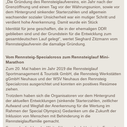
„Die Gründung des Rennsteiglaufvereins, ein Jahr nach der
Grenzöffnung und einen Tag vor der Währungsunion, sowie vor
dem Hintergrund sinkender Starterzahlen und allgemein
wachsender sozialer Unsicherheit war ein mutiger Schritt und
verdient hohe Anerkennung. Damit wurde ein Stück
Identität für jene geschaffen, die in der ehemaligen DDR
geblieben sind und der Grundstein für die Entwicklung zum
gesamtdeutschen Lauf gelegt“, wertet Sieghard Zitzmann vom
Rennsteiglaufverein die damalige Gründung.
Vom Rennsteig-Specialcross zum Rennsteiglauf Mini-
Marathon
Zum 20. Mal haben im Jahr 2019 die Rennsteiglauf
Sportmanagement & Touristik GmbH, die Rennsteig Werkstätten
gGmbH Neuhaus und der WSV Neuhaus den Rennsteig
Specialcross ausgerichtet und konnten ein positives Resümee
ziehen.
Trotzdem haben sich die Organisatoren vor dem Hintergrund
der aktuellen Entwicklungen (sinkende Starterzahlen, zeitlicher
Aufwand und Wegfall der Anerkennung für die Wertung im
Rahmen der Special Olympics) Gedanken um die Zukunft der
Inklusion von Menschen mit Behinderung in die
Rennsteiglauffamilie gemacht.