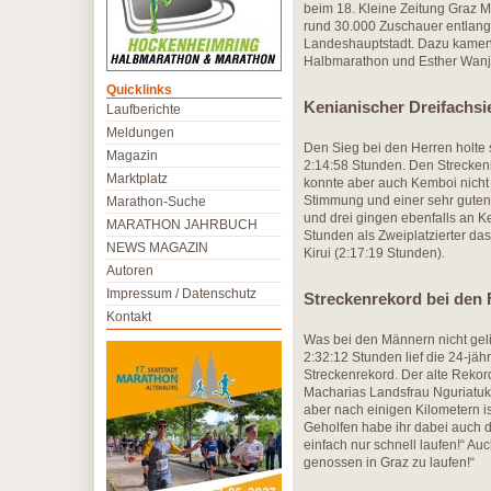
beim 18. Kleine Zeitung Graz 
rund 30.000 Zuschauer entlang d
Landeshauptstadt. Dazu kamen
Halbmarathon und Esther Wanji
Quicklinks
Kenianischer Dreifachsi
Laufberichte
Meldungen
Den Sieg bei den Herren holte 
Magazin
2:14:58 Stunden. Den Strecken
Marktplatz
konnte aber auch Kemboi nicht 
Stimmung und einer sehr guten S
Marathon-Suche
und drei gingen ebenfalls an K
MARATHON JAHRBUCH
Stunden als Zweiplatzierter da
NEWS MAGAZIN
Kirui (2:17:19 Stunden).
Autoren
Impressum / Datenschutz
Streckenrekord bei den
Kontakt
Was bei den Männern nicht gelin
2:32:12 Stunden lief die 24-j
Streckenrekord. Der alte Reko
Macharias Landsfrau Nguriatuke
aber nach einigen Kilometern is
Geholfen habe ihr dabei auch d
einfach nur schnell laufen!“ Au
genossen in Graz zu laufen!“