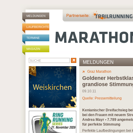
MELDUNGEN
LAUFBERICHTE
TERMINE
MAGAZIN
MELDUNGEN
Graz Marathon
Goldener Herbstklas
grandiose Stimmun
09.10.11
Quelle: Pressemitteilung
Kenianischer Dreifachsieg be
bei den Frauen mit neuem Str
Andrea Mayr • 7.789 angemeld
für perfekte Stimmung
Perfekte Laufbedingungen bei 