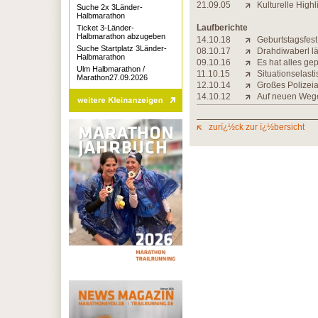
21.09.05
Kulturelle Highl
Suche 2x 3Länder-
Halbmarathon
Laufberichte
Ticket 3-Länder-
Halbmarathon abzugeben
14.10.18
Geburtstagsfes
Suche Startplatz 3Länder-
08.10.17
Drahdiwaberl l
Halbmarathon
09.10.16
Es hat alles ge
Ulm Halbmarathon /
11.10.15
Situationselast
Marathon27.09.2026
12.10.14
Großes Polizei
14.10.12
Auf neuen Wege
zurï¿½ck zur ï¿½bersicht