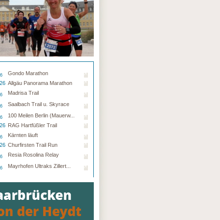
Gondo Marathon
26
.26
Allgäu Panorama Marathon
Madrisa Trail
26
Saalbach Trail u. Skyrace
26
100 Meilen Berlin (Mauerw...
26
.26
RAG Hartfüßler Trail
Kärnten läuft
26
.26
Churfirsten Trail Run
Resia Rosolina Relay
26
Mayrhofen Ultraks Zillert...
26