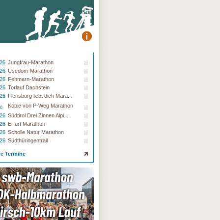
.26
Jungfrau-Marathon
.26
Usedom-Marathon
.26
Fehmarn-Marathon
.26
Torlauf Dachstein
.26
Flensburg liebt dich Mara...
Kopie von P-Weg Marathon
26
.26
Südtirol Drei Zinnen Alpi...
.26
Erfurt Marathon
.26
Scholle Natur Marathon
.26
Südthüringentrail
re Termine