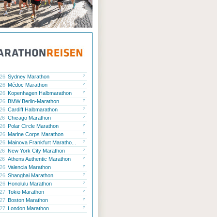
.26
Sydney Marathon
.26
Médoc Marathon
.26
Kopenhagen Halbmarathon
.26
BMW Berlin-Marathon
.26
Cardiff Halbmarathon
.26
Chicago Marathon
.26
Polar Circle Marathon
.26
Marine Corps Marathon
.26
Mainova Frankfurt Maratho...
.26
New York City Marathon
.26
Athens Authentic Marathon
.26
Valencia Marathon
.26
Shanghai Marathon
.26
Honolulu Marathon
.27
Tokio Marathon
.27
Boston Marathon
.27
London Marathon