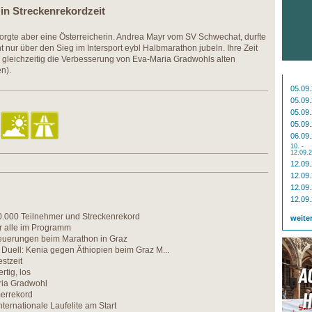
in Streckenrekordzeit
sorgte aber eine Österreicherin. Andrea Mayr vom SV Schwechat, durfte
ht nur über den Sieg im Intersport eybl Halbmarathon jubeln. Ihre Zeit
 gleichzeitig die Verbesserung von Eva-Maria Gradwohls alten
n).
05.09
05.09
05.09
05.09
06.09
10. -
12.09.
12.09
12.09
12.09
12.09
10.000 Teilnehmer und Streckenrekord
weite
r alle im Programm
euerungen beim Marathon in Graz
Duell: Kenia gegen Äthiopien beim Graz M...
stzeit
ertig, los
ria Gradwohl
errekord
nternationale Laufelite am Start