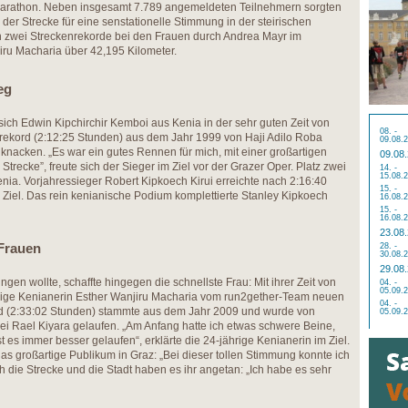
Marathon. Neben insgesamt 7.789 angemeldeten Teilnehmern sorgten
er Strecke für eine senstationelle Stimmung in der steirischen
 zwei Streckenrekorde bei den Frauen durch Andrea Mayr im
ru Macharia über 42,195 Kilometer.
eg
sich Edwin Kipchirchir Kemboi aus Kenia in der sehr guten Zeit von
08. -
rekord (2:12:25 Stunden) aus dem Jahr 1999 von Haji Adilo Roba
09.08.
knacken. „Es war ein gutes Rennen für mich, mit einer großartigen
09.08
trecke”, freute sich der Sieger im Ziel vor der Grazer Oper. Platz zwei
14. -
15.08.
enia. Vorjahressieger Robert Kipkoech Kirui erreichte nach 2:16:40
15. -
s Ziel. Das rein kenianische Podium komplettierte Stanley Kipkoech
16.08.
15. -
16.08.
23.08
 Frauen
28. -
30.08.
29.08
gen wollte, schaffte hingegen die schnellste Frau: Mit ihrer Zeit von
04. -
05.09.
ährige Kenianerin Esther Wanjiru Macharia vom run2gether-Team neuen
04. -
rd (2:33:02 Stunden) stammte aus dem Jahr 2009 und wurde von
05.09.
i Rael Kiyara gelaufen. „Am Anfang hatte ich etwas schwere Beine,
t es immer besser gelaufen“, erklärte die 24-jährige Kenianerin im Ziel.
as großartige Publikum in Graz: „Bei dieser tollen Stimmung konnte ich
ch die Strecke und die Stadt haben es ihr angetan: „Ich habe es sehr