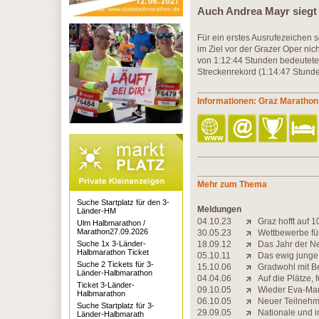
Auch Andrea Mayr siegt 
Für ein erstes Ausrufezeichen 
im Ziel vor der Grazer Oper nic
von 1:12:44 Stunden bedeutete
Streckenrekord (1:14:47 Stunde
Informationen: Graz Marathon
Mehr zum Thema
Suche Startplatz für den 3-
Meldungen
Länder-HM
04.10.23
Graz hofft auf 
Ulm Halbmarathon /
Marathon27.09.2026
30.05.23
Wettbewerbe fü
Suche 1x 3-Länder-
18.09.12
Das Jahr der N
Halbmarathon Ticket
05.10.11
Das ewig junge 
Suche 2 Tickets für 3-
15.10.06
Gradwohl mit Be
Länder-Halbmarathon
04.04.06
Auf die Plätze, f
Ticket 3-Länder-
09.10.05
Wieder Eva-Ma
Halbmarathon
06.10.05
Neuer Teilnehm
Suche Startplatz für 3-
29.09.05
Nationale und i
Länder-Halbmarath