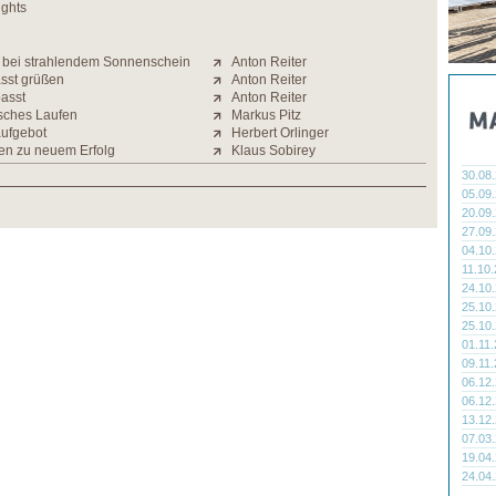
ights
t bei strahlendem Sonnenschein
Anton Reiter
ässt grüßen
Anton Reiter
passt
Anton Reiter
isches Laufen
Markus Pitz
aufgebot
Herbert Orlinger
n zu neuem Erfolg
Klaus Sobirey
30.08
05.09
20.09
27.09
04.10
11.10
24.10
25.10
25.10
01.11
09.11
06.12
06.12
13.12
07.03
19.04
24.04