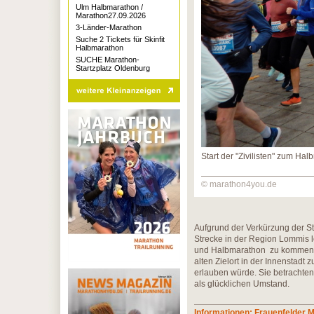
Ulm Halbmarathon /
Marathon27.09.2026
3-Länder-Marathon
Suche 2 Tickets für Skinfit
Halbmarathon
SUCHE Marathon-
Startzplatz Oldenburg
Start der "Zivilisten" zum Ha
© marathon4you.de
Aufgrund der Verkürzung der St
Strecke in der Region Lommis l
und Halbmarathon zu kommen. D
alten Zielort in der Innenstad
erlauben würde. Sie betrachten
als glücklichen Umstand.
Informationen: Frauenfelder 