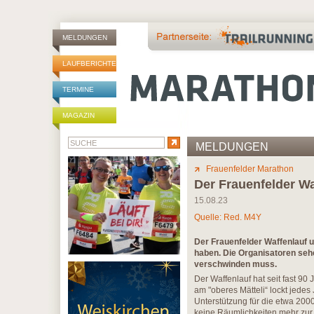
MELDUNGEN
LAUFBERICHTE
TERMINE
MAGAZIN
MELDUNGEN
Frauenfelder Marathon
Der Frauenfelder Wa
15.08.23
Quelle: Red. M4Y
Der Frauenfelder Waffenlauf 
haben. Die Organisatoren sehe
verschwinden muss.
Der Waffenlauf hat seit fast 90
am "oberes Mätteli“ lockt jedes 
Unterstützung für die etwa 2000
keine Räumlichkeiten mehr zur