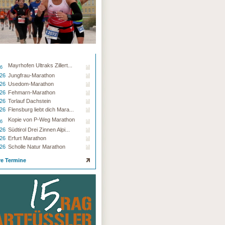
Mayrhofen Ultraks Zillert...
26
.26
Jungfrau-Marathon
.26
Usedom-Marathon
.26
Fehmarn-Marathon
.26
Torlauf Dachstein
.26
Flensburg liebt dich Mara...
Kopie von P-Weg Marathon
26
.26
Südtirol Drei Zinnen Alpi...
.26
Erfurt Marathon
.26
Scholle Natur Marathon
re Termine