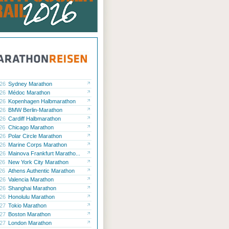
.26
Sydney Marathon
.26
Médoc Marathon
.26
Kopenhagen Halbmarathon
.26
BMW Berlin-Marathon
.26
Cardiff Halbmarathon
.26
Chicago Marathon
.26
Polar Circle Marathon
.26
Marine Corps Marathon
.26
Mainova Frankfurt Maratho...
.26
New York City Marathon
.26
Athens Authentic Marathon
.26
Valencia Marathon
.26
Shanghai Marathon
.26
Honolulu Marathon
.27
Tokio Marathon
.27
Boston Marathon
.27
London Marathon