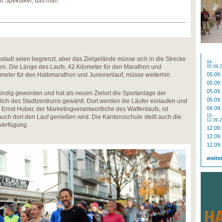
ein Spektakel, das man
nstadt seien begrenzt, aber das Zielgelände müsse sich in die Strecke
04. -
en. Die Länge des Laufs, 42 Kilometer für den Marathon und
05.09.
ometer für den Halbmarathon und Juniorenlauf, müsse weiterhin
05.09
05.09
05.09
ündig geworden und hat als neuen Zielort die Sportanlage der
05.09
ich des Stadtzentrums gewählt. Dort werden die Läufer einlaufen und
06.09
Ernst Huber, der Marketingverantwortliche des Waffenlaufs, ist
10. -
uch dort den Lauf genießen wird. Die Kantonsschule stellt auch die
12.09.
Verfügung.
12.09
12.09
12.09
weite