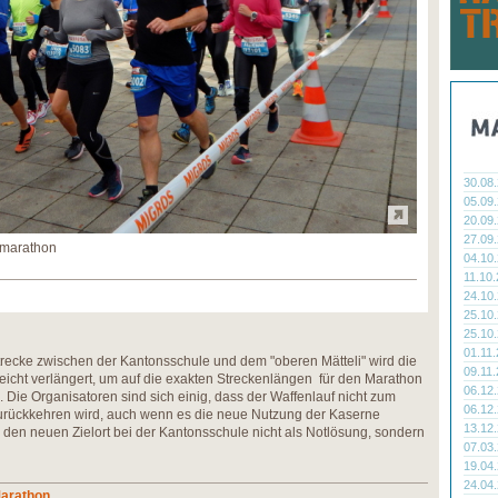
30.08
05.09
20.09
27.09
lbmarathon
04.10
11.10
24.10
25.10
25.10
01.11
recke zwischen der Kantonsschule und dem "oberen Mätteli" wird die
09.11
eicht verlängert, um auf die exakten Streckenlängen für den Marathon
06.12
ie Organisatoren sind sich einig, dass der Waffenlauf nicht zum
06.12
t zurückkehren wird, auch wenn es die neue Nutzung der Kaserne
13.12
 den neuen Zielort bei der Kantonsschule nicht als Notlösung, sondern
07.03
19.04
24.04
Marathon