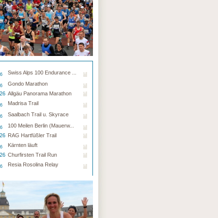
Swiss Alps 100 Endurance ...
26
Gondo Marathon
26
.26
Allgäu Panorama Marathon
Madrisa Trail
26
Saalbach Trail u. Skyrace
26
100 Meilen Berlin (Mauerw...
26
.26
RAG Hartfüßler Trail
Kärnten läuft
26
.26
Churfirsten Trail Run
Resia Rosolina Relay
26