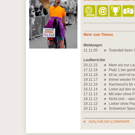
Mehr zum Thema
Meldungen
21.11.05
Todesfall beim 
Laufberichte
20.11.22
Mehr als nur La
17.11.19
Platz 1 bei gar
18.11.18
Ist so, weil ist so
19.11.17
Immer wieder F
20.11.16
Nachwuchs für 
16.11.14
Liebe auf den er
17.11.13
Mit oder ohne 
18.11.12
Nicht zivil – aber
18.11.12
Lieber ohne Pa
20.11.11
Schweizer Spezi
zurï¿½ck zur ï¿½bersicht