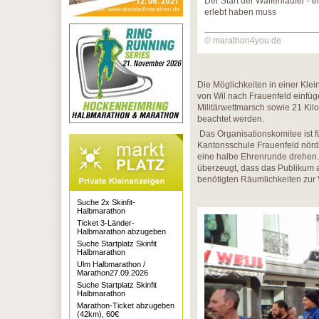
Der Start der Waffenläufer - 
erlebt haben muss
© marathon4you.de
Die Möglichkeiten in einer Klei
von Wil nach Frauenfeld einfüg
Militärwettmarsch sowie 21 Kil
beachtet werden.
Das Organisationskomitee ist f
Kantonsschule Frauenfeld nördl
eine halbe Ehrenrunde drehen. 
überzeugt, dass das Publikum a
benötigten Räumlichkeiten zur 
Suche 2x Skinfit-
Halbmarathon
Ticket 3-Länder-
Halbmarathon abzugeben
Suche Startplatz Skinfit
Halbmarathon
Ulm Halbmarathon /
Marathon27.09.2026
Suche Startplatz Skinfit
Halbmarathon
Marathon-Ticket abzugeben
(42km), 60€