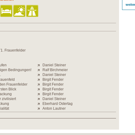
weite
71. Frauenfelder
ufen
Daniel Steiner
stigen Bedingungen!
Ralf Birchmeier
.
Daniel Steiner
rauenfeld
Birgit Fender
den Frauenfelder
Birgit Fender
sten Blick
Birgit Fender
Packung
Birgit Fender
 zivilisiert
Daniel Steiner
ckung
Eberhard Ostertag
alität
Anton Lautner