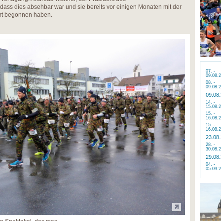
 dass dies absehbar war und sie bereits vor einigen Monaten mit der
rt begonnen haben.
07. -
09.08.
08. -
09.08.
09.08
14. -
15.08.
15. -
16.08.
15. -
16.08.
23.08
28. -
30.08.
29.08
04. -
05.09.