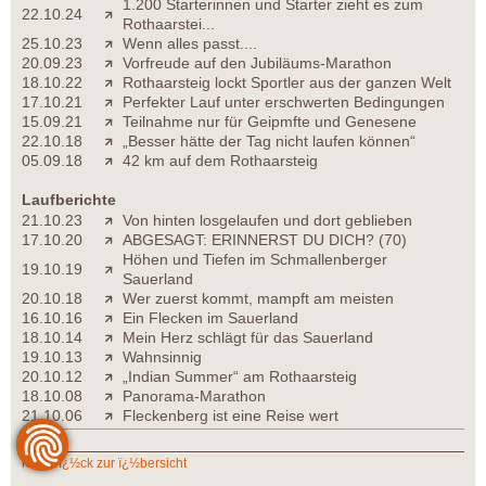
1.200 Starterinnen und Starter zieht es zum
22.10.24
Rothaarstei...
25.10.23
Wenn alles passt....
20.09.23
Vorfreude auf den Jubiläums-Marathon
18.10.22
Rothaarsteig lockt Sportler aus der ganzen Welt
17.10.21
Perfekter Lauf unter erschwerten Bedingungen
15.09.21
Teilnahme nur für Geipmfte und Genesene
22.10.18
„Besser hätte der Tag nicht laufen können“
05.09.18
42 km auf dem Rothaarsteig
Laufberichte
21.10.23
Von hinten losgelaufen und dort geblieben
17.10.20
ABGESAGT: ERINNERST DU DICH? (70)
Höhen und Tiefen im Schmallenberger
19.10.19
Sauerland
20.10.18
Wer zuerst kommt, mampft am meisten
16.10.16
Ein Flecken im Sauerland
18.10.14
Mein Herz schlägt für das Sauerland
19.10.13
Wahnsinnig
20.10.12
„Indian Summer“ am Rothaarsteig
18.10.08
Panorama-Marathon
21.10.06
Fleckenberg ist eine Reise wert
zurï¿½ck zur ï¿½bersicht