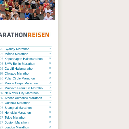
.26
Sydney Marathon
.26
Médoc Marathon
.26
Kopenhagen Halbmarathon
.26
BMW Berlin-Marathon
.26
Cardiff Halbmarathon
.26
Chicago Marathon
.26
Polar Circle Marathon
.26
Marine Corps Marathon
.26
Mainova Frankfurt Maratho...
.26
New York City Marathon
.26
Athens Authentic Marathon
.26
Valencia Marathon
.26
Shanghai Marathon
.26
Honolulu Marathon
.27
Tokio Marathon
.27
Boston Marathon
.27
London Marathon