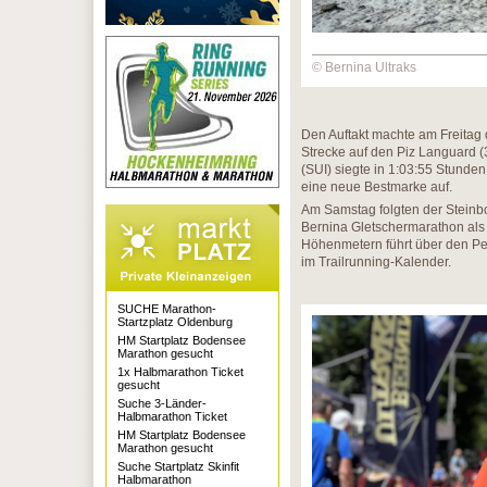
© Bernina Ultraks
Den Auftakt machte am Freitag 
Strecke auf den Piz Languard (3
(SUI) siegte in 1:03:55 Stunden
eine neue Bestmarke auf.
Am Samstag folgten der Steinbo
Bernina Gletschermarathon als 
Höhenmetern führt über den Pe
im Trailrunning-Kalender.
SUCHE Marathon-
Startzplatz Oldenburg
HM Startplatz Bodensee
Marathon gesucht
1x Halbmarathon Ticket
gesucht
Suche 3-Länder-
Halbmarathon Ticket
HM Startplatz Bodensee
Marathon gesucht
Suche Startplatz Skinfit
Halbmarathon