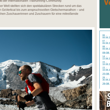
kt der internationalen Trailrunning-Community.
ler Welt stellten sich den spektakulären Strecken rund um das
n GoVertical bis zum anspruchsvollen Gletschermarathon – und
chen Zuschauerinnen und Zuschauern für eine mitreißende
06. -
08.08.
07. -
09.08.
08. -
09.08.
09.08
14. -
15.08.
15. -
16.08.
15. -
16.08.
23.08
28. -
30.08.
29.08