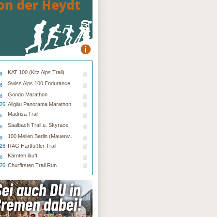
KAT 100 (Kitz Alps Trail)
26
Swiss Alps 100 Endurance ...
26
Gondo Marathon
26
.26
Allgäu Panorama Marathon
Madrisa Trail
26
Saalbach Trail u. Skyrace
26
100 Meilen Berlin (Mauerw...
26
.26
RAG Hartfüßler Trail
Kärnten läuft
26
.26
Churfirsten Trail Run