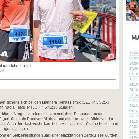
30.08
05.09
20.09
thon sicherten sich
27.09
sler
04.10
11.10
24.10
25.10
25.10
01.11
on sicherte sich bei den Männern Tomáš Fárník (CZE) in 5:02:53
09.11
n Nadja Faessler (SUI) in 5:42:36 Stunden.
06.12
it klaren Morgenstunden und sommerlichen Temperaturen am
06.12
agen für ideale Rennverhältnisse und eindrucksvolle Bilder vor der
13.12
ins. Auch der Nachwuchs kam beim Mini-Ultraks auf seine Kosten und
07.03
ahrungen sammeln.
19.04
tionalen Spitzenleistungen und einer einzigartigen Bergkulisse wurden
24.04