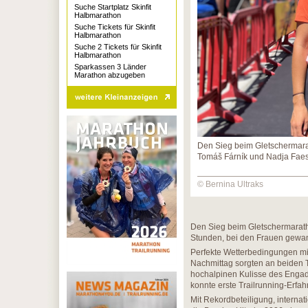
Suche Startplatz Skinfit
Halbmarathon
Suche Tickets für Skinfit
Halbmarathon
Suche 2 Tickets für Skinfit
Halbmarathon
Sparkassen 3 Länder
Marathon abzugeben
Den Sieg beim Gletschermara
Tomáš Fárník und Nadja Faes
© Bernina Ultraks
Den Sieg beim Gletschermarath
Stunden, bei den Frauen gewan
Perfekte Wetterbedingungen m
Nachmittag sorgten an beiden T
hochalpinen Kulisse des Engad
konnte erste Trailrunning-Erf
Mit Rekordbeteiligung, interna