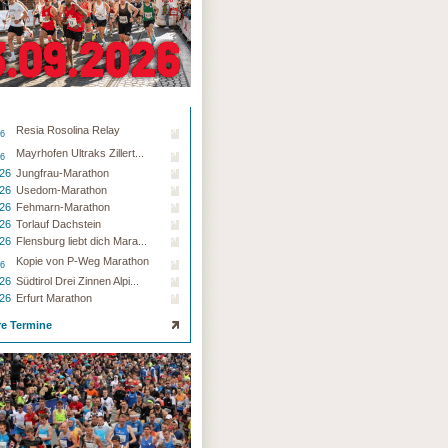
Resia Rosolina Relay
26
Mayrhofen Ultraks Zillert...
26
.26
Jungfrau-Marathon
.26
Usedom-Marathon
.26
Fehmarn-Marathon
.26
Torlauf Dachstein
.26
Flensburg liebt dich Mara...
Kopie von P-Weg Marathon
26
.26
Südtirol Drei Zinnen Alpi...
.26
Erfurt Marathon
re Termine