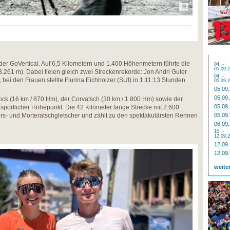
der GoVertical. Auf 6,5 Kilometern und 1.400 Höhenmetern führte die
04. -
05.09.
.261 m). Dabei fielen gleich zwei Streckenrekorde: Jon Andri Guler
04. -
, bei den Frauen stellte Flurina Eichholzer (SUI) in 1:11:13 Stunden
05.09.
05.09
05.09
ck (16 km / 870 Hm), der Corvatsch (30 km / 1.800 Hm) sowie der
05.09
sportlicher Höhepunkt. Die 42 Kilometer lange Strecke mit 2.600
rs- und Morteratschgletscher und zählt zu den spektakulärsten Rennen
05.09
06.09
10. -
12.09.
12.09
12.09
weite