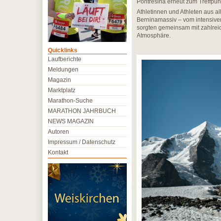
Pontresina erneut zum Treffpun
Athletinnen und Athleten aus al
Berninamassiv – vom intensive
sorgten gemeinsam mit zahlrei
Atmosphäre.
Quicklinks
Laufberichte
Meldungen
Magazin
Marktplatz
Marathon-Suche
MARATHON JAHRBUCH
NEWS MAGAZIN
Autoren
Impressum / Datenschutz
Kontakt