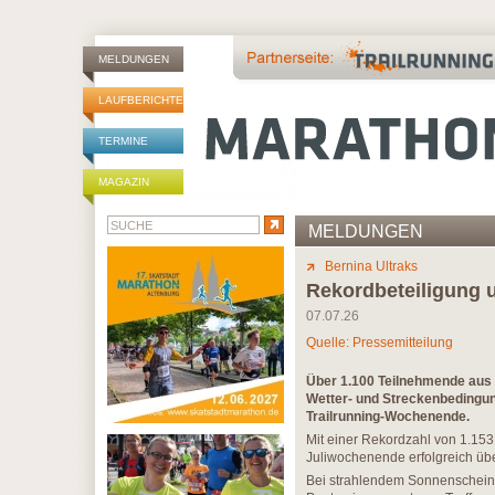
MELDUNGEN
LAUFBERICHTE
TERMINE
MAGAZIN
MELDUNGEN
Bernina Ultraks
Rekordbeteiligung 
07.07.26
Quelle: Pressemitteilung
Über 1.100 Teilnehmende aus 
Wetter- und Streckenbedingun
Trailrunning-Wochenende.
Mit einer Rekordzahl von 1.15
Juliwochenende erfolgreich üb
Bei strahlendem Sonnenschein