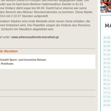
 bei seinem Debüt im Frühjahr das Rennen aufgegeben hatte. Der
fer war im April beim Berliner Halbmarathon Zweiter in 61:01
ese Distanz steht sogar bei 60:49. Damit hat er ebenso wie seine
n den Bereich des Athener Streckenrekordes zu kommen. Diese Marke
014 mit 2:10:37 Stunden aufgestellt.
naikon-Stadion eine erste Medaille einer neuen Serie erhalten, die
ren fortsetzen wird. Die Plaketten zeigen die Historie des Rennens.
e Schlacht von Marathon abgebildet sein.
et unter:
www.athensauthenticmarathon.gr
30.08
05.09
20.09
27.09
tic Marathon
04.10
11.10
r GmbH Sport- und Incentive-Reisen
24.10
5 Pohlheim
25.10
25.10
01.11
09.11
06.12
06.12
13.12
07.03
19.04
24.04