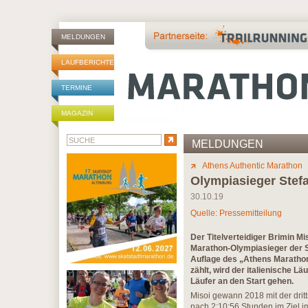
MELDUNGEN
LAUFBERICHTE
TERMINE
MAGAZIN
MELDUNGEN
Athens Authentic Marathon
Olympiasieger Stefa
30.10.19
Quelle: Pressemitteilung
Der Titelverteidiger Brimin 
Marathon-Olympiasieger der Sp
Auflage des „Athens Marathon
zählt, wird der italienische L
Läufer an den Start gehen.
Misoi gewann 2018 mit der dritt
nach 2:10:56 Stunden im Ziel i