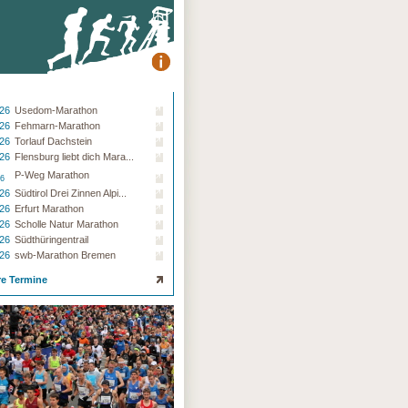
.26
Usedom-Marathon
.26
Fehmarn-Marathon
.26
Torlauf Dachstein
.26
Flensburg liebt dich Mara...
P-Weg Marathon
26
.26
Südtirol Drei Zinnen Alpi...
.26
Erfurt Marathon
.26
Scholle Natur Marathon
.26
Südthüringentrail
.26
swb-Marathon Bremen
re Termine