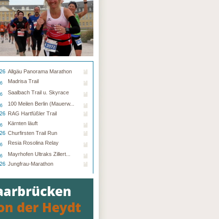
.26
Allgäu Panorama Marathon
Madrisa Trail
26
Saalbach Trail u. Skyrace
26
100 Meilen Berlin (Mauerw...
26
.26
RAG Hartfüßler Trail
Kärnten läuft
26
.26
Churfirsten Trail Run
Resia Rosolina Relay
26
Mayrhofen Ultraks Zillert...
26
.26
Jungfrau-Marathon