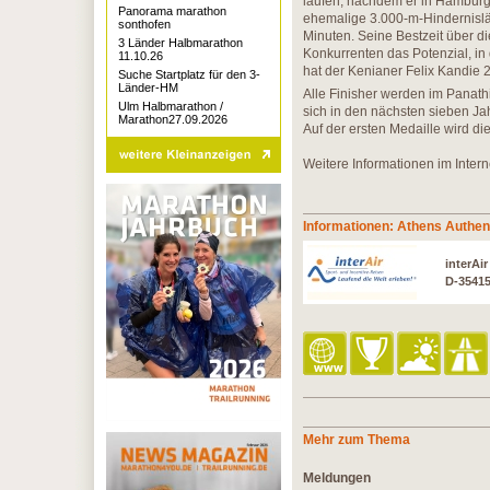
laufen, nachdem er in Hamburg
Panorama marathon
ehemalige 3.000-m-Hindernisläu
sonthofen
Minuten. Seine Bestzeit über di
3 Länder Halbmarathon
Konkurrenten das Potenzial, i
11.10.26
hat der Kenianer Felix Kandie 2
Suche Startplatz für den 3-
Länder-HM
Alle Finisher werden im Panathi
Ulm Halbmarathon /
sich in den nächsten sieben Jah
Marathon27.09.2026
Auf der ersten Medaille wird di
Weitere Informationen im Intern
Informationen: Athens Authen
interAi
D-3541
Mehr zum Thema
Meldungen