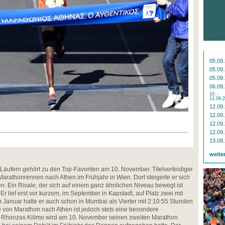
05.09
05.09
05.09
06.09
10. -
12.09.
12.09
12.09
12.09
12.09
13.09
weite
äufern gehört zu den Top-Favoriten am 10. November. Titelverteidiger
 Marathonrennen nach Athen im Frühjahr in Wien. Dort steigerte er sich
n. Ein Rivale, der sich auf einem ganz ähnlichen Niveau bewegt ist
r lief erst vor kurzem, im September in Kapstadt, auf Platz zwei mit
m Januar hatte er auch schon in Mumbai als Vierter mit 2:10:55 Stunden
 von Marathon nach Athen ist jedoch stets eine besondere
r. Rhonzas Kilimo wird am 10. November seinen zweiten Marathon