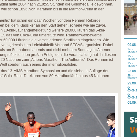
aldini hatte 2004 nach 2:10:55 Stunden die Goldmedaille gewonnen.
, wie schon 1896, von Marathon bis in die Marmor-Arena in der
hentic” hat schon ein paar Wochen vor dem Rennen Rekorde
n bei dem Klassiker an den Start gehen, so viele wie nie zuvor.
den 10-km-Lauf angemeldet und weitere 20.000 laufen das 5-km-
 das von Coca-Cola unterstützt wird. Rahmenwettbewerbe
r 60.000 Läufer in die verschiedenen Startlisten eingetragen. Wie
val vom griechischen Leichtathletik-Verband SEGAS organisiert. Dabei
09.08
mals am Sonnabend abends und nicht mehr am Sonntag im Athener
14. -
15.08.
ung reflektiert den großen Erfolg, den die Veranstaltung hat. In diesem
15. -
120 Nationen zum „Athens Marathon. The Authentic”. Das Rennen ist
16.08.
15. -
 Welt sondern auch eines der internationalsten.
16.08.
 das 13. AIMS Marathon Symposium und die siebente Auflage der
23.08
“-Gala: Race-Direktoren von 80 Marathonläufen aus 45 Nationen
28. -
30.08.
29.08
04. -
05.09.
04. -
05.09.
05.09