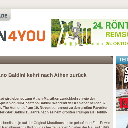
TE
no Baldini kehrt nach Athen zurück
Misoi wird ebenso zum Athen-Marathon zurückkehren wie der
iele von 2004, Stefano Baldini. Während der Kenianer bei der 37.
. The Authentic” am 10. November erneut zu den großen Favoriten
äufer-Star Baldini 15 Jahre nach seinem größten Triumph als Hobby-
schnellsten je auf der Original-Marathonstrecke gelaufenen Zeit. Er war
m Panathinaikon-Stadion, das bei den ersten Spielen der Neuzeit 1896