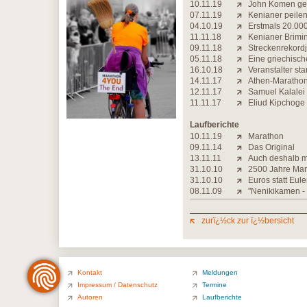
10.11.19
John Komen ge
07.11.19
Kenianer peilen
04.10.19
Erstmals 20.000
11.11.18
Kenianer Brimin
09.11.18
Streckenrekordj
05.11.18
Eine griechisch
16.10.18
Veranstalter sta
14.11.17
Athen-Marathon
12.11.17
Samuel Kalalei
11.11.17
Eliud Kipchoge 
Laufberichte
10.11.19
Marathon
09.11.14
Das Original
13.11.11
Auch deshalb m
31.10.10
2500 Jahre Mar
31.10.10
Euros statt Eul
08.11.09
''Nenikikamen -
zurï¿½ck zur ï¿½bersicht
Kontakt
Meldungen
Impressum / Datenschutz
Termine
Autoren
Laufberichte