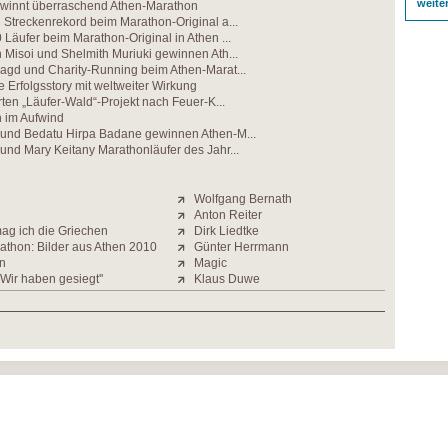
weite
winnt überraschend Athen-Marathon
 Streckenrekord beim Marathon-Original a...
 Läufer beim Marathon-Original in Athen ...
 Misoi und Shelmith Muriuki gewinnen Ath...
agd und Charity-Running beim Athen-Marat...
e Erfolgsstory mit weltweiter Wirkung
rten „Läufer-Wald“-Projekt nach Feuer-K...
 im Aufwind
 und Bedatu Hirpa Badane gewinnen Athen-M...
und Mary Keitany Marathonläufer des Jahr...
Wolfgang Bernath
Anton Reiter
ag ich die Griechen
Dirk Liedtke
athon: Bilder aus Athen 2010
Günter Herrmann
en
Magic
 Wir haben gesiegt''
Klaus Duwe