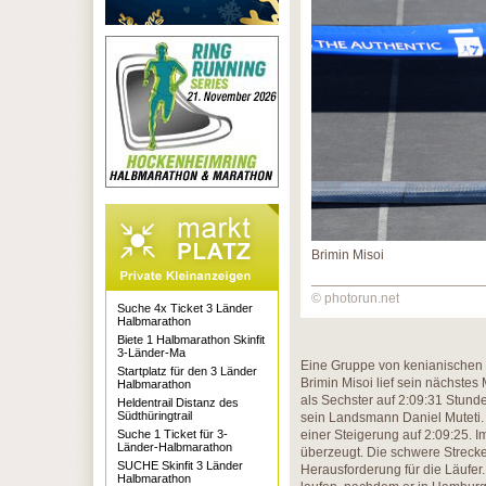
Brimin Misoi
© photorun.net
Suche 4x Ticket 3 Länder
Halbmarathon
Biete 1 Halbmarathon Skinfit
3-Länder-Ma
Eine Gruppe von kenianischen L
Startplatz für den 3 Länder
Brimin Misoi lief sein nächstes
Halbmarathon
als Sechster auf 2:09:31 Stunde
Heldentrail Distanz des
Südthüringtrail
sein Landsmann Daniel Muteti. E
Suche 1 Ticket für 3-
einer Steigerung auf 2:09:25. I
Länder-Halbmarathon
überzeugt. Die schwere Strecke
SUCHE Skinfit 3 Länder
Herausforderung für die Läufe
Halbmarathon