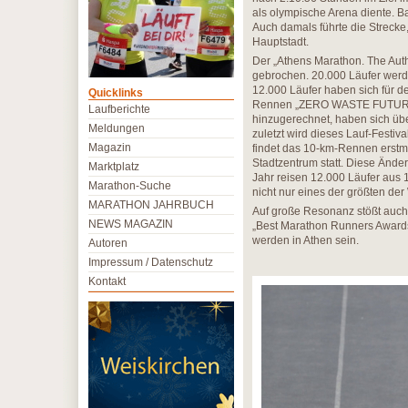
als olympische Arena diente. B
Auch damals führte die Strecke
Hauptstadt.
Der „Athens Marathon. The Aut
gebrochen. 20.000 Läufer werde
12.000 Läufer haben sich für 
Quicklinks
Rennen „ZERO WASTE FUTURE“,
Laufberichte
hinzugerechnet, haben sich übe
Meldungen
zuletzt wird dieses Lauf-Festi
Magazin
findet das 10-km-Rennen erst
Stadtzentrum statt. Diese Änder
Marktplatz
Jahr reisen 12.000 Läufer aus 
Marathon-Suche
nicht nur eines der größten der
MARATHON JAHRBUCH
Auf große Resonanz stößt auch
NEWS MAGAZIN
„Best Marathon Runners Awards
werden in Athen sein.
Autoren
Impressum / Datenschutz
Kontakt