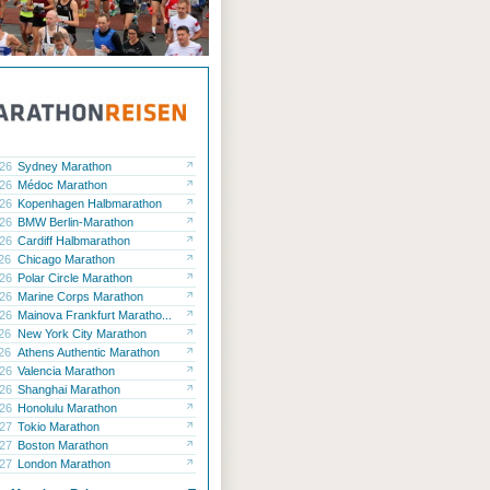
.26
Sydney Marathon
.26
Médoc Marathon
.26
Kopenhagen Halbmarathon
.26
BMW Berlin-Marathon
.26
Cardiff Halbmarathon
.26
Chicago Marathon
.26
Polar Circle Marathon
.26
Marine Corps Marathon
.26
Mainova Frankfurt Maratho...
.26
New York City Marathon
.26
Athens Authentic Marathon
.26
Valencia Marathon
.26
Shanghai Marathon
.26
Honolulu Marathon
.27
Tokio Marathon
.27
Boston Marathon
.27
London Marathon