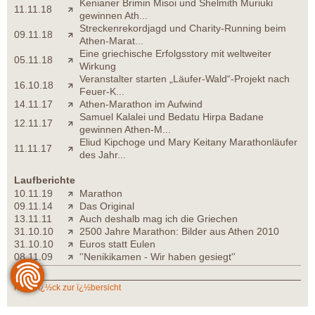
Kenianer Brimin Misoi und Shelmith Muriuki
11.11.18
gewinnen Ath...
Streckenrekordjagd und Charity-Running beim
09.11.18
Athen-Marat...
Eine griechische Erfolgsstory mit weltweiter
05.11.18
Wirkung
Veranstalter starten „Läufer-Wald“-Projekt nach
16.10.18
Feuer-K...
14.11.17
Athen-Marathon im Aufwind
Samuel Kalalei und Bedatu Hirpa Badane
12.11.17
gewinnen Athen-M...
Eliud Kipchoge und Mary Keitany Marathonläufer
11.11.17
des Jahr...
Laufberichte
10.11.19
Marathon
09.11.14
Das Original
13.11.11
Auch deshalb mag ich die Griechen
31.10.10
2500 Jahre Marathon: Bilder aus Athen 2010
31.10.10
Euros statt Eulen
08.11.09
''Nenikikamen - Wir haben gesiegt''
zurï¿½ck zur ï¿½bersicht