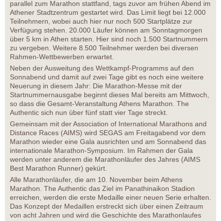
parallel zum Marathon stattfand, tags zuvor am frühen Abend im
Athener Stadtzentrum gestartet wird. Das Limit liegt bei 12.000
Teilnehmern, wobei auch hier nur noch 500 Startplätze zur
Verfügung stehen. 20.000 Läufer können am Sonntagmorgen
über 5 km in Athen starten. Hier sind noch 1.500 Startnummern
zu vergeben. Weitere 8.500 Teilnehmer werden bei diversen
Rahmen-Wettbewerben erwartet.
Neben der Ausweitung des Wettkampf-Programms auf den
Sonnabend und damit auf zwei Tage gibt es noch eine weitere
Neuerung in diesem Jahr: Die Marathon-Messe mit der
Startnummernausgabe beginnt dieses Mal bereits am Mittwoch,
so dass die Gesamt-Veranstaltung Athens Marathon. The
Authentic sich nun über fünf statt vier Tage streckt.
Gemeinsam mit der Association of International Marathons and
Distance Races (AIMS) wird SEGAS am Freitagabend vor dem
Marathon wieder eine Gala ausrichten und am Sonnabend das
internationale Marathon-Symposium. Im Rahmen der Gala
werden unter anderem die Marathonläufer des Jahres (AIMS
Best Marathon Runner) gekürt.
Alle Marathonläufer, die am 10. November beim Athens
Marathon. The Authentic das Ziel im Panathinaikon Stadion
erreichen, werden die erste Medaille einer neuen Serie erhalten.
Das Konzept der Medaillen erstreckt sich über einen Zeitraum
von acht Jahren und wird die Geschichte des Marathonlaufes