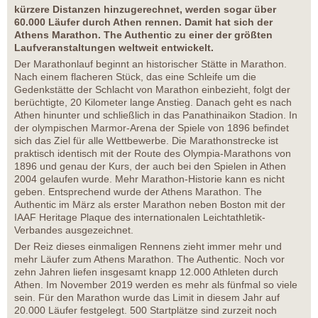
kürzere Distanzen hinzugerechnet, werden sogar über
60.000 Läufer durch Athen rennen. Damit hat sich der
Athens Marathon. The Authentic zu einer der größten
Laufveranstaltungen weltweit entwickelt.
Der Marathonlauf beginnt an historischer Stätte in Marathon.
Nach einem flacheren Stück, das eine Schleife um die
Gedenkstätte der Schlacht von Marathon einbezieht, folgt der
berüchtigte, 20 Kilometer lange Anstieg. Danach geht es nach
Athen hinunter und schließlich in das Panathinaikon Stadion. In
der olympischen Marmor-Arena der Spiele von 1896 befindet
sich das Ziel für alle Wettbewerbe. Die Marathonstrecke ist
praktisch identisch mit der Route des Olympia-Marathons von
1896 und genau der Kurs, der auch bei den Spielen in Athen
2004 gelaufen wurde. Mehr Marathon-Historie kann es nicht
geben. Entsprechend wurde der Athens Marathon. The
Authentic im März als erster Marathon neben Boston mit der
IAAF Heritage Plaque des internationalen Leichtathletik-
Verbandes ausgezeichnet.
Der Reiz dieses einmaligen Rennens zieht immer mehr und
mehr Läufer zum Athens Marathon. The Authentic. Noch vor
zehn Jahren liefen insgesamt knapp 12.000 Athleten durch
Athen. Im November 2019 werden es mehr als fünfmal so viele
sein. Für den Marathon wurde das Limit in diesem Jahr auf
20.000 Läufer festgelegt. 500 Startplätze sind zurzeit noch