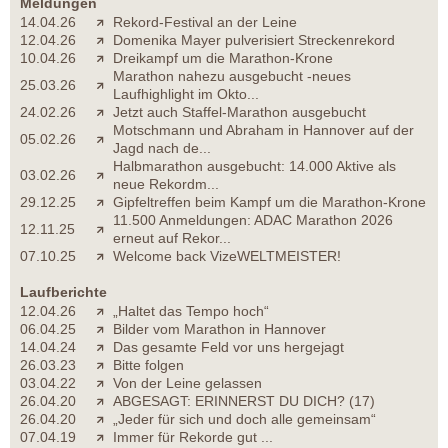
Meldungen
14.04.26
Rekord-Festival an der Leine
12.04.26
Domenika Mayer pulverisiert Streckenrekord
10.04.26
Dreikampf um die Marathon-Krone
Marathon nahezu ausgebucht -neues
25.03.26
Laufhighlight im Okto...
24.02.26
Jetzt auch Staffel-Marathon ausgebucht
Motschmann und Abraham in Hannover auf der
05.02.26
Jagd nach de...
Halbmarathon ausgebucht: 14.000 Aktive als
03.02.26
neue Rekordm...
29.12.25
Gipfeltreffen beim Kampf um die Marathon-Krone
11.500 Anmeldungen: ADAC Marathon 2026
12.11.25
erneut auf Rekor...
07.10.25
Welcome back VizeWELTMEISTER!
Laufberichte
12.04.26
„Haltet das Tempo hoch“
06.04.25
Bilder vom Marathon in Hannover
14.04.24
Das gesamte Feld vor uns hergejagt
26.03.23
Bitte folgen
03.04.22
Von der Leine gelassen
26.04.20
ABGESAGT: ERINNERST DU DICH? (17)
26.04.20
„Jeder für sich und doch alle gemeinsam“
07.04.19
Immer für Rekorde gut ...